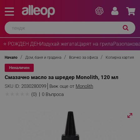
⭐ РОЖДЕН ДЕН
Издухай жегата
Царят на грила
Разопакова
Начало
Дом, баня и градина
Всичко за офиса
Копирна хартия
Неналичен
Смазачно масло за шредер Monolith, 120 мл
SKU ID:
2030280099
Виж още от
Monolith
★
★
★
★
★
(0)
0 Въпроса