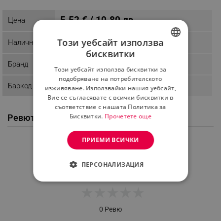
5.52 € / 10.80 лв.
Цена
Този уебсайт използва
Наличност
Последни бройки
бисквитки
BULGARIAN
Бранд
Monolith
Този уебсайт използва бисквитки за
ROMANIAN
подобряване на потребителското
Баркод
изживяване. Използвайки нашия уебсайт,
Вие се съгласявате с всички бисквитки в
съответствие с нашата Политика за
Бисквитки.
Прочетете още
Ревюта / Въпроси и отговори от клиенти
ПРИЕМИ ВСИЧКИ
Средна оценка
0.0
ПЕРСОНАЛИЗАЦИЯ
СТРОГО НЕОБХОДИМО
★
★
★
★
★
ЕФЕКТИВНОСТ
0 Ревю