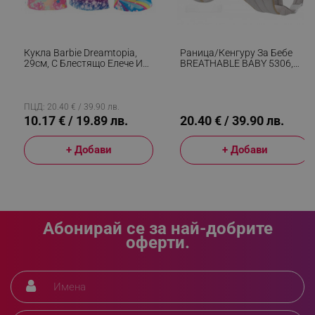
_sgf_tracking
.alleop.bg
Кукла Barbie Dreamtopia,
Раница/кенгуру За Бебе
29см, С Блестящо Елече И
BREATHABLE BABY 5306,
Цветна Пола, Многоцветен
Ергономична, Регулируеми
Презрамки, Мрежеста
Вентилаци, Сив
ПЦД: 20.40 € / 39.90 лв.
_sgf_delayed_actions,
.alleop.bg
10.17 € / 19.89 лв.
20.40 € / 39.90 лв.
+ Добави
+ Добави
_sgf_delayed_campaigns
.alleop.bg
Абонирай се за най-добрите
оферти.
_sgf_npq
.alleop.bg