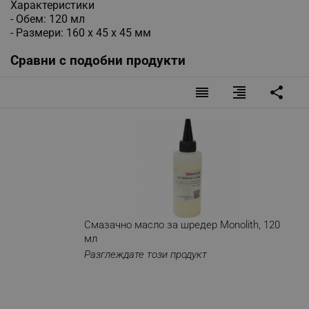
Характеристики
- Обем: 120 мл
- Размери: 160 х 45 х 45 мм
Сравни с подобни продукти
reorder
format_align_right
share
Смазачно масло за шредер Monolith, 120
мл
Разглеждате този продукт