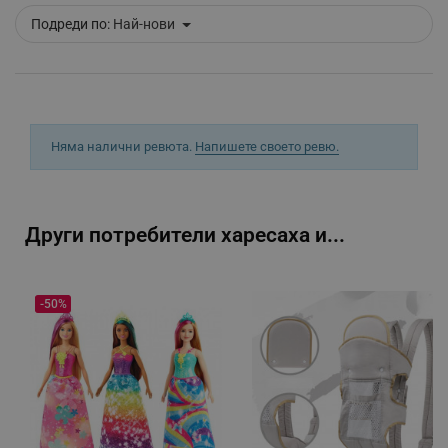
_nzm_idnl_92166-7699
.alleop.bg
Подреди по:
Най-нови
_nzm_noid_92166-7699
.alleop.bg
_nzm_id_92166-7699
.alleop.bg
_sgf_user_id
.alleop.bg
Няма налични ревюта.
Напишете своето ревю.
_sgf_session_id
.alleop.bg
Други потребители харесаха и...
_sgf_push_permission_asked
.alleop.bg
-50%
Google Privacy Policy
_sgf_test_mode
.alleop.bg