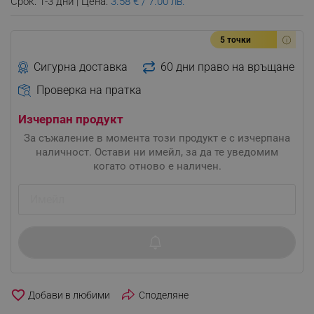
Срок: 1-3 дни | Цена:
3.58 € / 7.00 лв.
5 точки
Сигурна доставка
60 дни право на връщане
Проверка на пратка
Изчерпан продукт
За съжаление в момента този продукт е с изчерпана
наличност. Остави ни имейл, за да те уведомим
когато отново е наличен.
favorite_border
Споделяне