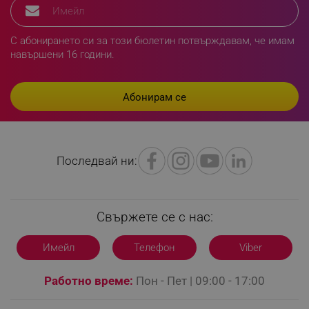
_sgf_clicked_banners
.alleop.bg
С абонирането си за този бюлетин потвърждавам, че имам
навършени 16 години.
_sgf_rq
.alleop.bg
Последвай ни:
segmentifyExtension
.alleop.bg
Свържете се с нас:
sgfUserUpdateData
.alleop.bg
Имейл
Телефон
Viber
Работно време:
Пон - Пет | 09:00 - 17:00