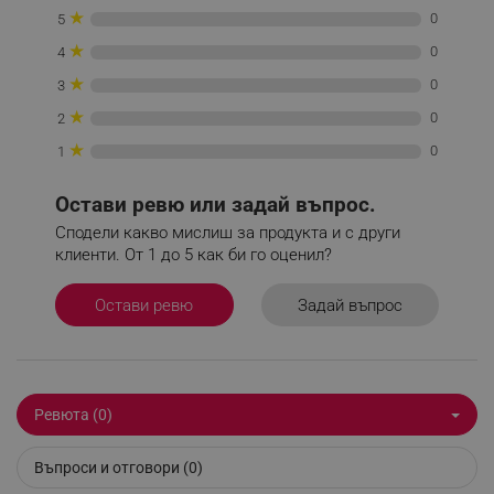
ТАРГЕТИРАНЕ
★
0
5
ФУНКЦИОНАЛНОСТ
★
0
4
★
0
3
НЕКЛАСИФИЦИРАНИ
★
0
2
★
0
1
Строго необходимо
Ефективност
Остави ревю или задай въпрос.
Таргетиране
Функционалност
Сподели какво мислиш за продукта и с други
клиенти. От 1 до 5 как би го оценил?
Некласифицирани
Строго необходимите бисквитки позволяват
Задай въпрос
Остави ревю
основната функционалност на уебсайта, като
потребителско влизане и управление на
акаунта. Уебсайтът не може да се използва
правилно без строго необходими бисквитки.
Provider /
Име
Ревюта (0)
Домейн
click_code_ps
.alleop.bg
Въпроси и отговори (0)
_nzm_nosubscribe_92166-7699
.alleop.bg