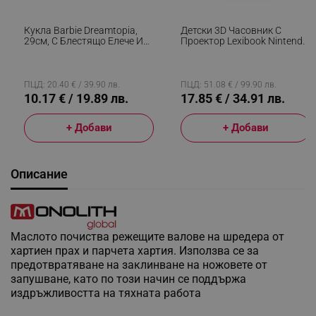
Кукла Barbie Dreamtopia,
Детски 3D Часовник С
29см, С Блестящо Елече И
Проектор Lexibook Nintendo
Цветна Пола, Многоцветен
Animal Crossing RP500AC,
Аларма, 4 Ефекта, Зелен/
Кафяв
ПЦД: 20.40 € / 39.90 лв.
ПЦД: 51.08 € / 99.90 лв.
10.17 € / 19.89 лв.
17.85 € / 34.91 лв.
+ Добави
+ Добави
Описание
Маслото почиства режещите валове на шредера от
хартиен прах и парчета хартия. Използва се за
предотвратяване на заклинване на ножовете от
запушване, като по този начин се поддържа
издръжливостта на тяхната работа