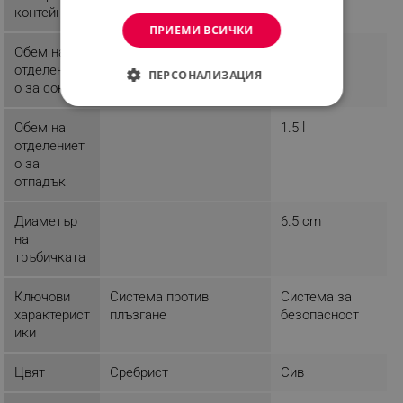
контейнер
ПРИЕМИ ВСИЧКИ
Обем на
0.450 l
отделениет
ПЕРСОНАЛИЗАЦИЯ
о за сок
СТРОГО НЕОБХОДИМО
Обем на
1.5 l
отделениет
ЕФЕКТИВНОСТ
о за
отпадък
ТАРГЕТИРАНЕ
ФУНКЦИОНАЛНОСТ
Диаметър
6.5 cm
на
НЕКЛАСИФИЦИРАНИ
тръбичката
Ключови
Система против
Система за
характерист
плъзгане
безопасност
ики
Строго необходимо
Ефективност
Таргетиране
Функционалност
Цвят
Сребрист
Сив
Некласифицирани