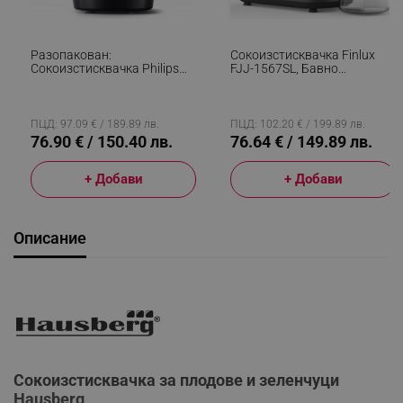
Разопакован:
Сокоизстисквачка Finlux
Сокоизстисквачка Philips
FJJ-1567SL, Бавно
HR1832/00, 500W, 1.5L,
Пресоване, Обратен Ход,
QuickClean, Без Прокапване,
150 W, 0.5 Л, 100 Об/мин,
Черен
Контейнер За Отпадъци,
Черен
ПЦД: 97.09 € / 189.89 лв.
ПЦД: 102.20 € / 199.89 лв.
76.90 € / 150.40 лв.
76.64 € / 149.89 лв.
+ Добави
+ Добави
Описание
Сокоизстисквачка за плодове и зеленчуци
Hausberg