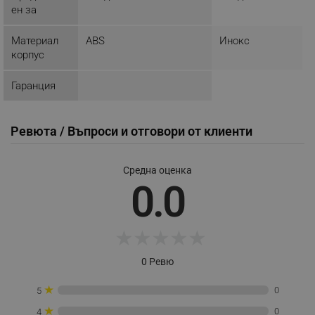
ен за
_sgf_push_permission_asked
.alleop.bg
Материал
ABS
Инокс
Google Privacy Policy
корпус
Гаранция
_sgf_test_mode
.alleop.bg
Ревюта / Въпроси и отговори от клиенти
_sgf_tracking
.alleop.bg
Средна оценка
0.0
★
★
★
★
★
_sgf_delayed_actions,
.alleop.bg
0 Ревю
★
0
5
★
0
4