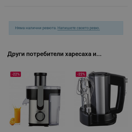
segmentifyExtension
.alleop.bg
sgfUserUpdateData
.alleop.bg
Няма налични ревюта.
Напишете своето ревю.
Други потребители харесаха и...
rlv_h_fbp
.alleop.bg
-22%
-22%
rlv_
.alleop.bg
rlv_mode
.alleop.bg
rlv_p
.alleop.bg
rlv_g
.alleop.bg
rlv_s
.alleop.bg
rlv_iv
.alleop.bg
rlv_e_pt
.alleop.bg