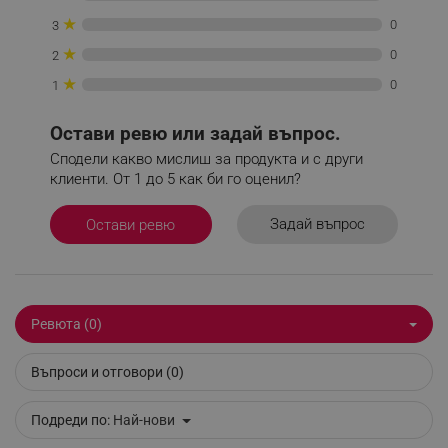
_sgf_delayed_campaigns
.alleop.bg
★
0
3
★
0
2
★
0
1
_sgf_npq
.alleop.bg
Остави ревю или задай въпрос.
Сподели какво мислиш за продукта и с други
клиенти. От 1 до 5 как би го оценил?
_sgf_clicked_banners
.alleop.bg
Задай въпрос
Остави ревю
_sgf_rq
.alleop.bg
Ревюта (0)
Въпроси и отговори (0)
Подреди по:
Най-нови