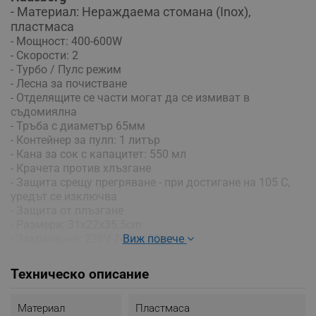
- Материал: Нераждаема стомана (Inox),
пластмаса
- Мощност: 400-600W
- Скорости: 2
- Турбо / Пулс режим
- Лесна за почистване
- Отделящите се части могат да се измиват в
съдомиялна
- Тръба с диаметър 65мм
- Контейнер за пулп: 1 литър
- Кана за сок с капацитет: 550 мл
- Крачета против хлъзгане
- Защита срещу прегряване - при достигане на 105 C,
уредът се изключва
- Защита от плъзгане
- Размери: 31x22x35.5cm
Виж повече
- Захранване: 220V-240V /50Hz
- Тегло: 3 Kg
Техническо описание
Материал
Пластмаса