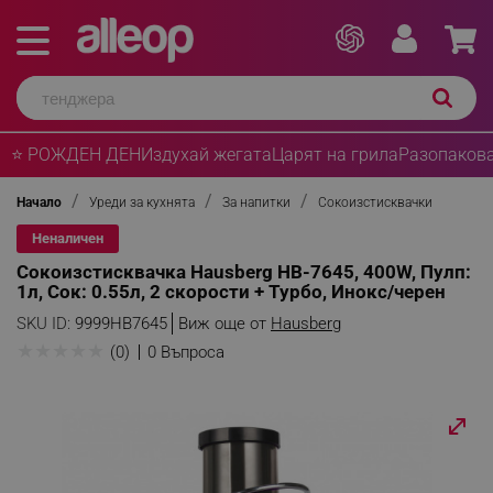
⭐ РОЖДЕН ДЕН
Издухай жегата
Царят на грила
Разопакова
Начало
Уреди за кухнята
За напитки
Сокоизстисквачки
Неналичен
Сокоизстисквачка Hausberg HB-7645, 400W, Пулп:
1л, Сок: 0.55л, 2 скорости + Турбо, Инокс/черен
SKU ID:
9999HB7645
Виж още от
Hausberg
★
★
★
★
★
(0)
0 Въпроса