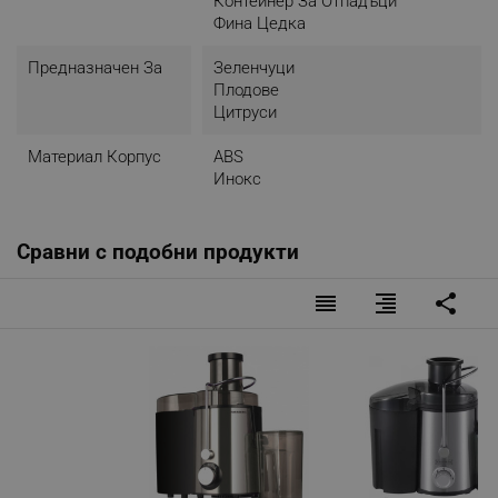
Контейнер За Отпадъци
Фина Цедка
Предназначен За
Зеленчуци
Плодове
Цитруси
Материал Корпус
ABS
Инокс
Сравни с подобни продукти
reorder
format_align_right
share