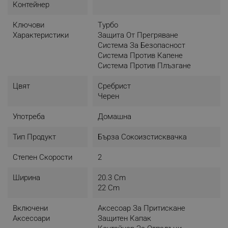
Контейнер
Ключови
Tурбо
Характеристики
Защита От Прегряване
Система За Безопасност
Система Против Капене
Система Против Плъзгане
Цвят
Сребрист
Черен
Употреба
Домашна
Тип Продукт
Бърза Сокоизстисквачка
Степен Скорости
2
Ширина
20.3 Cm
22 Cm
Включени
Аксесоар За Притискане
Аксесоари
Защитен Капак