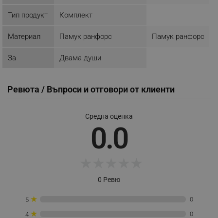
_nzm_noid_92166-7699
.alleop.bg
Тип продукт
Комплект
_nzm_id_92166-7699
.alleop.bg
Материал
Памук ранфорс
Памук ранфорс
_sgf_user_id
.alleop.bg
За
Двама души
_sgf_session_id
.alleop.bg
Ревюта / Въпроси и отговори от клиенти
Средна оценка
_sgf_push_permission_asked
.alleop.bg
0.0
Google Privacy Policy
★
★
★
★
★
_sgf_test_mode
.alleop.bg
0 Ревю
★
0
5
★
0
4
_sgf_tracking
.alleop.bg