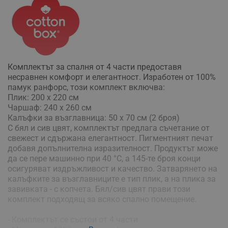
Комплектът за спалня от 4 части предоставя
несравнен комфорт и елегантност. Изработен от 100%
памук ранфорс, този комплект включва:
Плик: 200 х 220 см
Чаршаф: 240 х 260 см
Калъфки за възглавница: 50 x 70 см (2 броя)
С бял и сив цвят, комплектът предлага съчетание от
свежест и сдържана елегантност. Пигментният печат
добавя допълнителна изразителност. Продуктът може
да се пере машинно при 40 °C, а 145-те броя конци
осигуряват издръжливост и качество. Затварянето на
калъфките за възглавниците е тип плик, а на плика за
завивката - с копчета. Бял/сив цвят прави този
комплект подходящ за всяко спално помещение.
- Комплектът се състои от 4 части