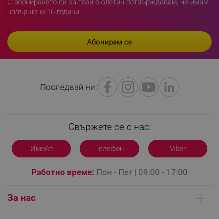
С абонирането си за този бюлетин потвърждавам, че имам
rlv_rid
.alleop.bg
навършени 16 години.
rlv_rpid
.alleop.bg
rlv_rpos
.alleop.bg
rlv_bid
.alleop.bg
rlv_odid
.alleop.bg
_twoAttr
.alleop.bg
Последвай ни:
__cf_bm
Cloudflare Inc.
.pazaruvaj.com
Свържете се с нас:
Имейл
Телефон
Viber
Работно време:
Пон - Пет | 09:00 - 17:00
LaVisitorId_YWxsZW9wLmxhZGVzay5jb20v
.alleop.bg
LaSID
Quality Unit LLC
За нас
www.alleop.bg
Кои сме ние