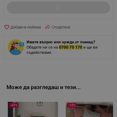
favorite_border
Споделяне
Имате въпрос или нужда от помощ?
Обадете ни се на
0700 70 170
и ще ви
съдействаме.
Може да разгледаш и тези...
-41%
-12%