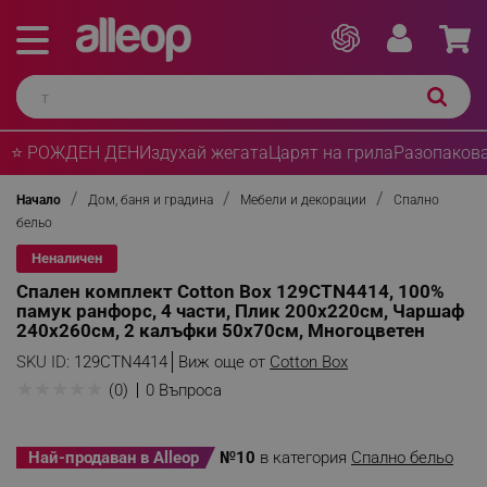
⭐ РОЖДЕН ДЕН
Издухай жегата
Царят на грила
Разопакова
Начало
Дом, баня и градина
Мебели и декорации
Спално
бельо
Неналичен
Спален комплект Cotton Box 129CTN4414, 100%
памук ранфорс, 4 части, Плик 200х220см, Чаршаф
240х260см, 2 калъфки 50х70см, Многоцветен
SKU ID:
129CTN4414
Виж още от
Cotton Box
★
★
★
★
★
(0)
0 Въпроса
Най-продаван в Alleop
№10
в категория
Спално бельо