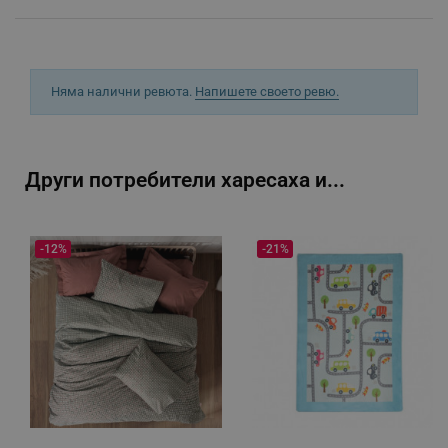
_sgf_rq
.alleop.bg
Няма налични ревюта.
Напишете своето ревю.
Други потребители харесаха и...
segmentifyExtension
.alleop.bg
-12%
-21%
sgfUserUpdateData
.alleop.bg