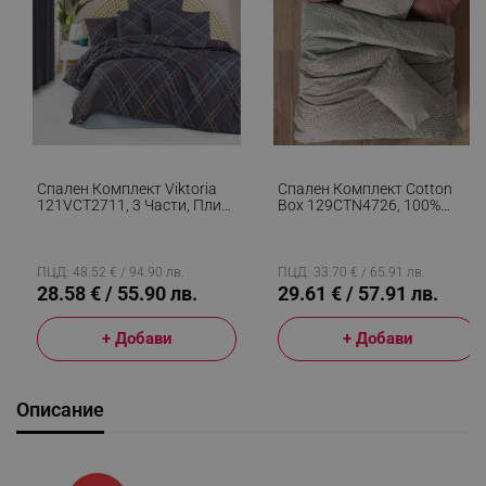
Спален Комплект Viktoria
Спален Комплект Cotton
121VCT2711, 3 Части, Плик
Box 129CTN4726, 100%
160x220, Чаршаф 160x240,
Памук, 3 Части, Завивка
Калъфка 50х70, Памук
160х220 См, Чаршаф
Ranforce, Тъмносин
100х200+30 См, Калъфка
50х70 См, Сив/червен
ПЦД: 48.52 € / 94.90 лв.
ПЦД: 33.70 € / 65.91 лв.
28.58 € / 55.90 лв.
29.61 € / 57.91 лв.
+ Добави
+ Добави
Описание