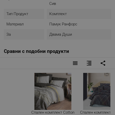
Сив
Тип Продукт
Комплект
Материал
Памук Ранфорс
За
Двама Души
Сравни с подобни продукти
reorder
format_align_right
share
Спален комплект Cotton
Спален комплект