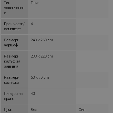
Тип
Плик
ФУНКЦИОНАЛНОСТ
закопчаван
е
НЕКЛАСИФИЦИРАНИ
Брой части/
4
комплект
Строго необходимо
Ефективност
Размери
240 x 260 cm
Таргетиране
Функционалност
чаршаф
Некласифицирани
Размери
200 x 220 cm
Строго необходимите бисквитки позволяват
калъф за
основната функционалност на уебсайта, като
завивка
потребителско влизане и управление на
акаунта. Уебсайтът не може да се използва
правилно без строго необходими бисквитки.
Размери
50 x 70 cm
калъфка
Provider /
Име
Домейн
Градуси на
40
click_code_ps
.alleop.bg
пране
_nzm_nosubscribe_92166-7699
.alleop.bg
Цвят
Бял
Син
_nzm_idnl_92166-7699
.alleop.bg