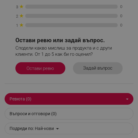
★
0
3
★
0
2
★
0
1
Остави ревю или задай въпрос.
_sgf_delayed_actions,
.alleop.bg
Сподели какво мислиш за продукта и с други
клиенти. От 1 до 5 как би го оценил?
Задай въпрос
Остави ревю
_sgf_delayed_campaigns
.alleop.bg
Ревюта (0)
_sgf_npq
.alleop.bg
Въпроси и отговори (0)
Подреди по:
Най-нови
_sgf_clicked_banners
.alleop.bg