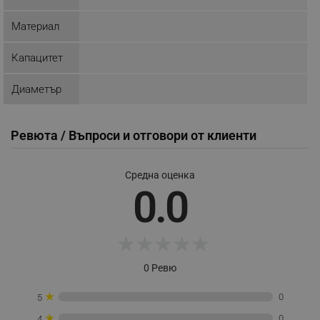
ФУНКЦИОНАЛНОСТ
Материал
НЕКЛАСИФИЦИРАНИ
Капацитет
Диаметър
Строго необходимо
Ефективност
Таргетиране
Функционалност
Ревюта / Въпроси и отговори от клиенти
Некласифицирани
Строго необходимите бисквитки позволяват
Средна оценка
основната функционалност на уебсайта, като
0.0
потребителско влизане и управление на
акаунта. Уебсайтът не може да се използва
правилно без строго необходими бисквитки.
★
★
★
★
★
Provider /
Име
Домейн
0 Ревю
click_code_ps
.alleop.bg
_nzm_nosubscribe_92166-7699
.alleop.bg
★
0
5
_nzm_idnl_92166-7699
.alleop.bg
★
0
4