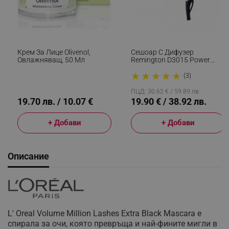
Крем За Лице Olivenol,
Сешоар С Дифузер
Овлажняващ, 50 Мл
Remington D3015 Power
Volume, 2000W,
★
★
★
★
★
Йонизираща Система, Eco
(3)
Функция, Бял
ПЦД: 30.62 € / 59.89 лв.
19.70 лв. / 10.07 €
19.90 € / 38.92 лв.
+ Добави
+ Добави
Описание
L' Oreal Volume Million Lashes Extra Black Mascara e
спирала за очи, която превръща и най-фините мигли в