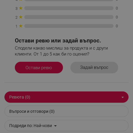
_nzm_noid_92166-7699
.alleop.bg
★
0
3
_nzm_id_92166-7699
.alleop.bg
★
0
2
_sgf_user_id
.alleop.bg
★
0
1
Остави ревю или задай въпрос.
Сподели какво мислиш за продукта и с други
_sgf_session_id
.alleop.bg
клиенти. От 1 до 5 как би го оценил?
Задай въпрос
Остави ревю
_sgf_push_permission_asked
.alleop.bg
Google Privacy Policy
Ревюта (0)
_sgf_test_mode
.alleop.bg
Въпроси и отговори (0)
Подреди по:
Най-нови