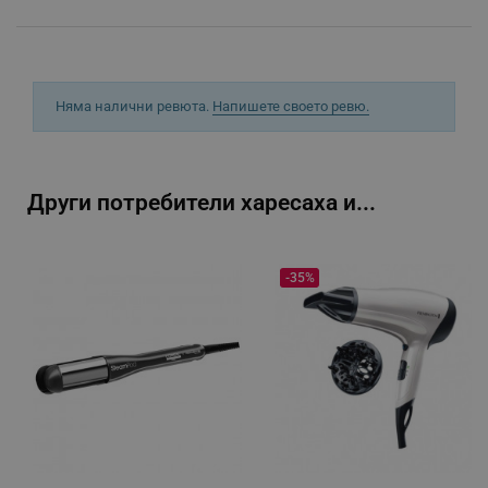
_sgf_tracking
.alleop.bg
Няма налични ревюта.
Напишете своето ревю.
_sgf_delayed_actions,
.alleop.bg
Други потребители харесаха и...
_sgf_delayed_campaigns
.alleop.bg
-35%
_sgf_npq
.alleop.bg
_sgf_clicked_banners
.alleop.bg