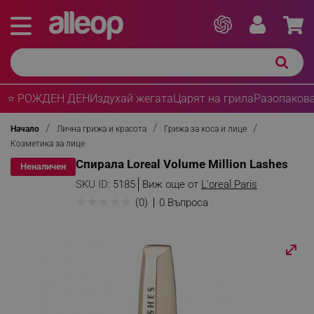
⭐ РОЖДЕН ДЕН
Издухай жегата
Царят на грила
Разопакова
Начало
Лична грижа и красота
Грижа за коса и лице
Козметика за лице
Спирала Loreal Volume Million Lashes
Неналичен
SKU ID:
5185
Виж още от
L'oreal Paris
★
★
★
★
★
(0)
0 Въпроса