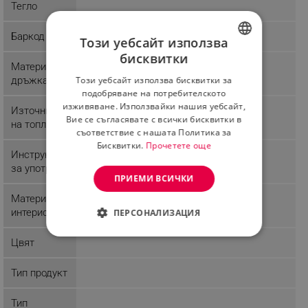
Тегло
Баркод
Този уебсайт използва
бисквитки
BULGARIAN
Материал
Този уебсайт използва бисквитки за
дръжка
ROMANIAN
подобряване на потребителското
изживяване. Използвайки нашия уебсайт,
Източник
Вие се съгласявате с всички бисквитки в
на топлина
съответствие с нашата Политика за
Бисквитки.
Прочетете още
Инструкции
за употреба
ПРИЕМИ ВСИЧКИ
Материал
интериор
ПЕРСОНАЛИЗАЦИЯ
СТРОГО НЕОБХОДИМО
Цвят
ЕФЕКТИВНОСТ
Тип продукт
ТАРГЕТИРАНЕ
Тип