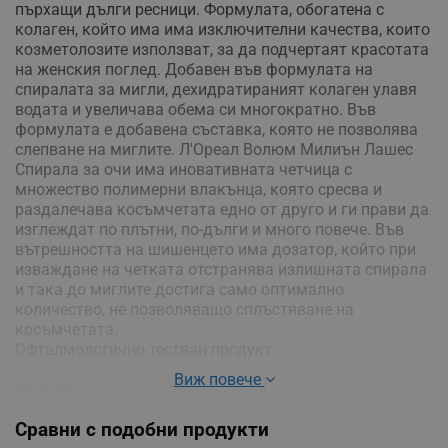
пърхащи дълги ресници. Формулата, обогатена с
колаген, който има има изключителни качества, които
козметолозите използват, за да подчертаят красотата
на женския поглед. Добавен във формулата на
спиралата за мигли, дехидратираният колаген улавя
водата и увеличава обема си многократно. Във
формулата е добавена съставка, която не позволява
слепване на миглите. Л'Ореал Волюм Милиън Лашес
Спирала за очи има иновативната четчица с
множество полимерни влакънца, която сресва и
раздалечава косъмчетата едно от друго и ги прави да
изглеждат по плътни, по-дълги и много повече. Във
вътрешността на шишенцето има дозатор, който при
изваждане на четката отстранява излишната спирала
и така до миглите достига само оптимално
количество, не позволяващо сплъстяване на
косъмчетата.
Офталмологично тестван продукт
Виж повече
Употреба:
- Когато поставяте спиралата, започнете от горните
Сравни с подобни продукти
мигли, като повдигнете брадичката и насочите поглед