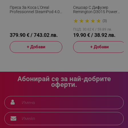
Преса За Коса L'Oreal
Сешоар С Дифузер
Professionnel SteamPod 4.0
Remington D3015 Power
Meteora, 165W, 0.8 Г/мин,
Volume, 2000W,
★
★
★
★
★
Вграден Воден Резервоар,
Йонизираща Система, Eco
(3)
_sgf_rq
.alleop.bg
Въртящ Се Кабел, До 210C,
Функция, Бял
Черен
ПЦД: 30.62 € / 59.89 лв.
379.90 € / 743.02 лв.
19.90 € / 38.92 лв.
+ Добави
+ Добави
segmentifyExtension
.alleop.bg
Абонирай се за най-добрите
оферти.
sgfUserUpdateData
.alleop.bg