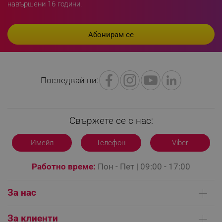
_sgf_delayed_campaigns
.alleop.bg
навършени 16 години.
_sgf_npq
.alleop.bg
Последвай ни:
_sgf_clicked_banners
.alleop.bg
Свържете се с нас:
Имейл
Телефон
Viber
_sgf_rq
.alleop.bg
Работно време:
Пон - Пет | 09:00 - 17:00
За нас
Кои сме ние
За клиенти
segmentifyExtension
.alleop.bg