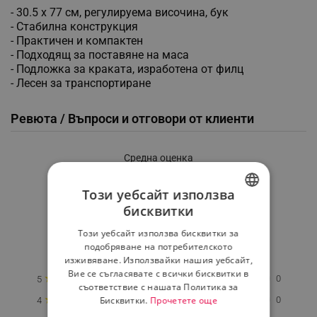
- 30.5 х 77 см, регулируема височина, бук
- Стабилна конструкция
- Практичен и компактен
- Подходящ за поставяне на маса
- Подложка за краката, изработена от филц
- Лесен за транспортиране
Ревюта / Въпроси и отговори от клиенти
Средна оценка
0.0
Този уебсайт използва
бисквитки
BULGARIAN
★
★
★
★
★
Този уебсайт използва бисквитки за
ROMANIAN
подобряване на потребителското
0 Ревю
изживяване. Използвайки нашия уебсайт,
Вие се съгласявате с всички бисквитки в
★
0
5
съответствие с нашата Политика за
★
Бисквитки.
Прочетете още
0
4