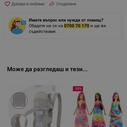
favorite_border
Споделяне
Имате въпрос или нужда от помощ?
Обадете ни се на
0700 70 170
и ще ви
съдействаме.
Може да разгледаш и тези...
-50%