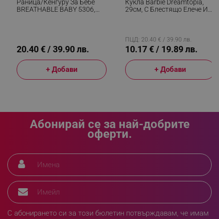
Раница/кенгуру За Бебе
Кукла Barbie Dreamtopia,
_sgf_push_permission_asked
.alleop.bg
BREATHABLE BABY 5306,
29см, С Блестящо Елече И
Ергономична, Регулируеми
Цветна Пола, Многоцветен
Презрамки, Мрежеста
Google Privacy Policy
Вентилаци, Сив
ПЦД: 20.40 € / 39.90 лв.
20.40 € / 39.90 лв.
10.17 € / 19.89 лв.
_sgf_test_mode
.alleop.bg
+ Добави
+ Добави
_sgf_tracking
.alleop.bg
Абонирай се за най-добрите
оферти.
_sgf_delayed_actions,
.alleop.bg
С абонирането си за този бюлетин потвърждавам, че имам