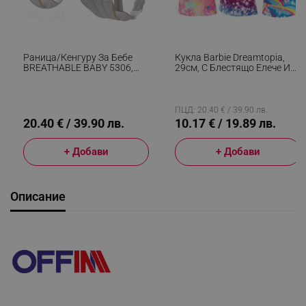
Раница/кенгуру За Бебе
Кукла Barbie Dreamtopia,
BREATHABLE BABY 5306,
29см, С Блестящо Елече И
Ергономична, Регулируеми
Цветна Пола, Многоцветен
Презрамки, Мрежеста
Вентилаци, Сив
ПЦД: 20.40 € / 39.90 лв.
20.40 € / 39.90 лв.
10.17 € / 19.89 лв.
+ Добави
+ Добави
Описание