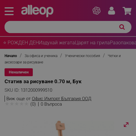
⭐ РОЖДЕН ДЕН
Издухай жегата
Царят на грила
Разопакова
Начало
За офиса и ученика
Ученически пособия
Четки и
аксесоари за рисуване
Неналичен
Статив за рисуване 0.70 м, Бук
SKU ID:
1312000999510
Виж още от
Офис Импорт България ООД
★
★
★
★
★
(0)
0 Въпроса