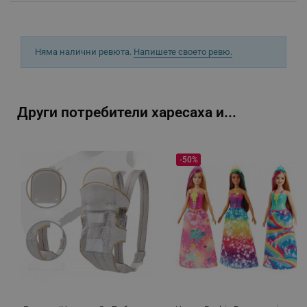
Строго необходимите бисквитки позволяват
основната функционалност на уебсайта, като
потребителско влизане и управление на
акаунта. Уебсайтът не може да се използва
правилно без строго необходими бисквитки.
Няма налични ревюта.
Напишете своето ревю.
Provider /
Име
Домейн
click_code_ps
.alleop.bg
Други потребители харесаха и...
_nzm_nosubscribe_92166-7699
.alleop.bg
_nzm_idnl_92166-7699
.alleop.bg
-50%
_nzm_noid_92166-7699
.alleop.bg
_nzm_id_92166-7699
.alleop.bg
_sgf_user_id
.alleop.bg
_sgf_session_id
.alleop.bg