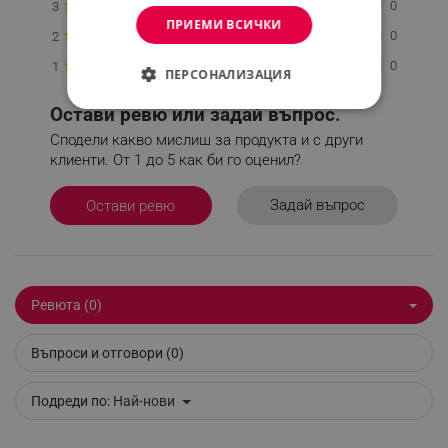
★
0
3
ПРИЕМИ ВСИЧКИ
★
0
2
★
0
1
ПЕРСОНАЛИЗАЦИЯ
Остави ревю или задай въпрос.
СТРОГО НЕОБХОДИМО
Сподели какво мислиш за продукта и с други
ЕФЕКТИВНОСТ
клиенти. От 1 до 5 как би го оценил?
ТАРГЕТИРАНЕ
Задай въпрос
Остави ревю
ФУНКЦИОНАЛНОСТ
НЕКЛАСИФИЦИРАНИ
Ревюта (0)
Въпроси и отговори (0)
Строго необходимо
Ефективност
Таргетиране
Функционалност
Подреди по:
Най-нови
Некласифицирани