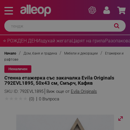
⭐ РОЖДЕН ДЕН
Издухай жегата
Царят на грила
Разопакова
Начало
Дом, баня и градина
Мебели и декорации
Етажерки и
рафтове
Неналичен
Стенна етажерка със закачалка Evila Originals
792EVL1895, 50х43 см, Смърч, Кафяв
SKU ID:
792EVL1895
Виж още от
Evila Originals
★
★
★
★
★
(0)
0 Въпроса