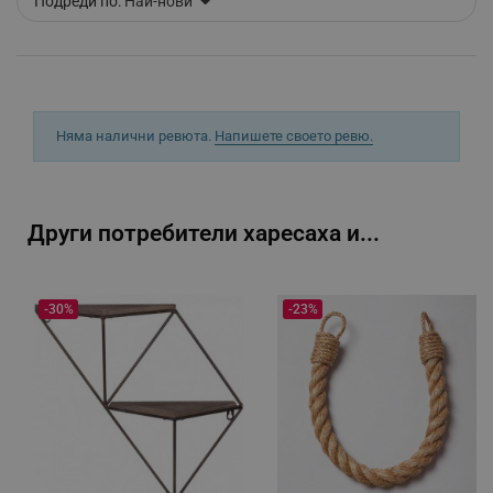
Подреди по:
Най-нови
_sgf_push_permission_asked
.alleop.bg
Google Privacy Policy
Няма налични ревюта.
Напишете своето ревю.
_sgf_test_mode
.alleop.bg
Други потребители харесаха и...
_sgf_tracking
.alleop.bg
-30%
-23%
_sgf_delayed_actions,
.alleop.bg