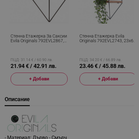
Стенна Етажерка За Саксии
Стенна Етажерка Evila
Evila Originals 792EVL2867,
Originals 792EVL2743, 23х60
33х30 См, Метал, Кафяв/
См, Дърво От Смърч/метал,
Черен
Кафяв/черен
ПЦД: 31.14 € / 60.90 лв.
ПЦД: 34.20 € / 66.89 лв.
21.94 € / 42.91 лв.
23.46 € / 45.88 лв.
+ Добави
+ Добави
Описание
- Материал: Дърво - Смърч