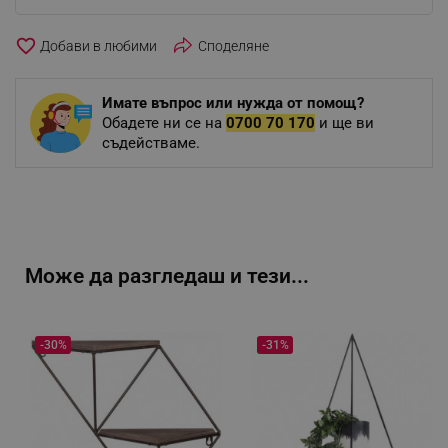
favorite_border
Споделяне
Имате въпрос или нужда от помощ?
Обадете ни се на
0700 70 170
и ще ви
съдействаме.
Може да разгледаш и тези...
-30%
-31%