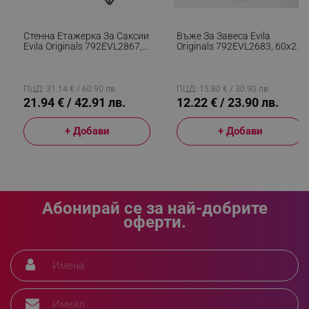
_sgf_delayed_campaigns
.alleop.bg
Стенна Етажерка За Саксии
Въже За Завеса Evila
Evila Originals 792EVL2867,
Originals 792EVL2683, 60х2
33х30 См, Метал, Кафяв/
См, Кафяв
Черен
_sgf_npq
.alleop.bg
ПЦД: 31.14 € / 60.90 лв.
ПЦД: 15.80 € / 30.90 лв.
21.94 € / 42.91 лв.
12.22 € / 23.90 лв.
+ Добави
+ Добави
_sgf_clicked_banners
.alleop.bg
Абонирай се за най-добрите
_sgf_rq
.alleop.bg
оферти.