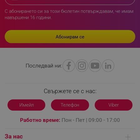
segmentifyExtension
.alleop.bg
С абонирането си за този бюлетин потвърждавам, че имам
навършени 16 години.
sgfUserUpdateData
.alleop.bg
Последвай ни:
rlv_h_fbp
.alleop.bg
rlv_
.alleop.bg
Свържете се с нас:
rlv_mode
.alleop.bg
rlv_p
.alleop.bg
Имейл
Телефон
Viber
rlv_g
.alleop.bg
Работно време:
Пон - Пет | 09:00 - 17:00
rlv_s
.alleop.bg
rlv_iv
.alleop.bg
За нас