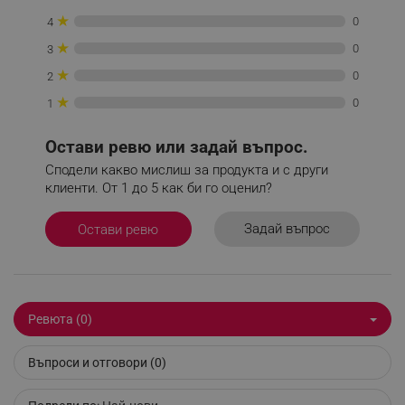
★
0
4
Строго необходимите бисквитки позволяват
основната функционалност на уебсайта, като
★
0
3
потребителско влизане и управление на
★
акаунта. Уебсайтът не може да се използва
0
2
правилно без строго необходими бисквитки.
★
0
1
Provider /
Име
Домейн
Остави ревю или задай въпрос.
click_code_ps
.alleop.bg
Сподели какво мислиш за продукта и с други
_nzm_nosubscribe_92166-7699
.alleop.bg
клиенти. От 1 до 5 как би го оценил?
_nzm_idnl_92166-7699
.alleop.bg
Задай въпрос
Остави ревю
_nzm_noid_92166-7699
.alleop.bg
_nzm_id_92166-7699
.alleop.bg
_sgf_user_id
.alleop.bg
Ревюта (0)
Въпроси и отговори (0)
_sgf_session_id
.alleop.bg