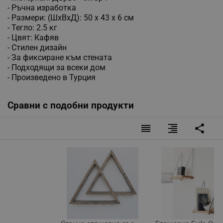
- Ръчна изработка
- Размери: (ШхВхД): 50 х 43 х 6 см
- Тегло: 2.5 кг
- Цвят: Кафяв
- Стилен дизайн
- За фиксиране към стената
- Подходящи за всеки дом
- Произведено в Турция
Сравни с подобни продукти
reorder
format_align_right
share