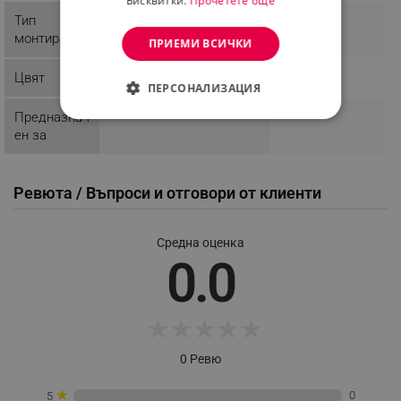
Бисквитки.
Прочетете още
Тип
монтиране
ПРИЕМИ ВСИЧКИ
Цвят
ПЕРСОНАЛИЗАЦИЯ
Предназнач
СТРОГО НЕОБХОДИМО
ен за
ЕФЕКТИВНОСТ
Ревюта / Въпроси и отговори от клиенти
ТАРГЕТИРАНЕ
ФУНКЦИОНАЛНОСТ
Средна оценка
0.0
НЕКЛАСИФИЦИРАНИ
★
★
★
★
★
Строго необходимо
Ефективност
0 Ревю
Таргетиране
Функционалност
★
0
5
Некласифицирани