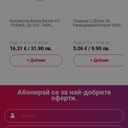
_sgf_delayed_campaigns
.alleop.bg
Кухненска Везна Beurer KS
Лъжица С Дупка За
19 Black, До 5 Кг, ТАРА,
Разбъркване Kesper 83004,
Сензорно Управление, LCD,
Маслиново Дърво, 30см,
Стъкло, Ултратънка, Черен
Кафяв
_sgf_npq
.alleop.bg
ПЦД: 21.42 € / 41.89 лв.
ПЦД: 8.12 € / 15.88 лв.
16.31 € / 31.90 лв.
5.06 € / 9.90 лв.
+ Добави
+ Добави
_sgf_clicked_banners
.alleop.bg
Абонирай се за най-добрите
_sgf_rq
.alleop.bg
оферти.