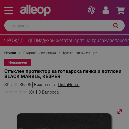
⭐ РОЖДЕН ДЕН
Издухай жегата
Царят на грила
Разопакова
Начало
Съдове и аксесоари
Кухненски аксесоари
Неналичен
Стъклен протектор за готварска печка и котлони
BLACK MARBLE, KESPER
SKU ID:
36595
Виж още от
DistaHome
★
★
★
★
★
(0)
0 Въпроса