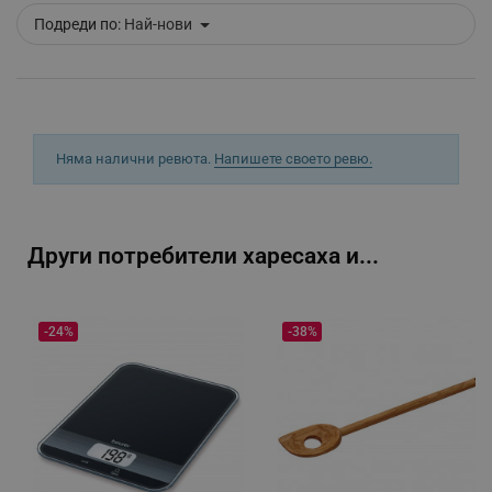
Подреди по:
Най-нови
_sgf_push_permission_asked
.alleop.bg
Google Privacy Policy
Няма налични ревюта.
Напишете своето ревю.
_sgf_test_mode
.alleop.bg
Други потребители харесаха и...
_sgf_tracking
.alleop.bg
-24%
-38%
_sgf_delayed_actions,
.alleop.bg