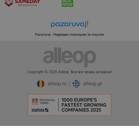
.pazaruvaj.com
Pazaruvaj - Надежден помощник за покупки
LaVisitorId_YWxsZW9wLmxhZGVzay5jb20v
.alleop.bg
LaSID
Quality Unit LLC
www.alleop.bg
Copyright © 2026 Alleop. Bcичĸи пpaвa зaпaзeни!
alleop.ro
alleop.gr
PHPSESSID
PHP.net
editor.alleop.bg