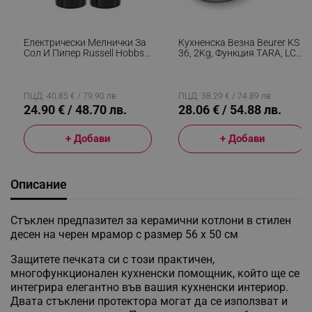
Електрически Мелнички За
Кухненска Везна Beurer KS
Сол И Пипер Russell Hobbs
36, 2Kg, Функция ТARA, LCD
Black 28010-56, Керамичен
Дисплей, Черен
Механизъм, LED, Черен
ПЦД: 40.85 € / 79.90 лв.
ПЦД: 38.29 € / 74.89 лв.
24.90 € / 48.70 лв.
28.06 € / 54.88 лв.
+ Добави
+ Добави
Описание
Стъклен предпазител за керамични котлони в стилен
десен на черен мрамор с размер 56 х 50 см
Защитете печката си с този практичен,
многофункционален кухненски помощник, който ще се
интегрира елегантно във вашия кухненски интериор.
Двата стъклени протектора могат да се използват и