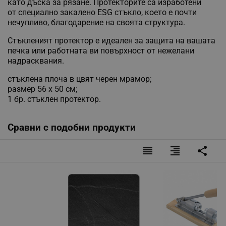
като дъска за рязане. Протекторите са изработени
от специално закалено ESG стъкло, което е почти
нечупливо, благодарение на своята структура.
Стъкленият протектор е идеален за защита на вашата
печка или работната ви повърхност от нежелани
надрасквания.
стъклена плоча в цвят черен мрамор;
размер 56 х 50 см;
1 бр. стъклен протектор.
Сравни с подобни продукти
reorder
format_align_right
share