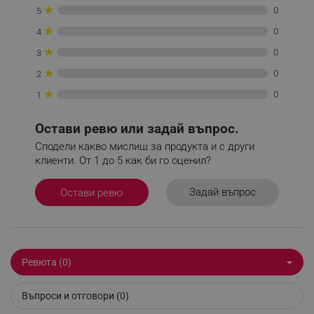
Некласифицирани
★
0
5
★
Строго необходимите бисквитки позволяват
0
4
основната функционалност на уебсайта, като
★
0
3
потребителско влизане и управление на
акаунта. Уебсайтът не може да се използва
★
0
2
правилно без строго необходими бисквитки.
★
0
1
Provider /
Име
Домейн
Остави ревю или задай въпрос.
click_code_ps
.alleop.bg
Сподели какво мислиш за продукта и с други
_nzm_nosubscribe_92166-7699
.alleop.bg
клиенти. От 1 до 5 как би го оценил?
_nzm_idnl_92166-7699
.alleop.bg
_nzm_noid_92166-7699
.alleop.bg
Задай въпрос
Остави ревю
_nzm_id_92166-7699
.alleop.bg
_sgf_user_id
.alleop.bg
Ревюта (0)
Въпроси и отговори (0)
_sgf_session_id
.alleop.bg