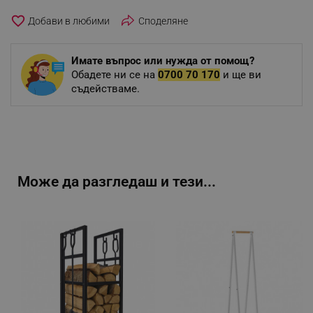
favorite_border
Споделяне
Имате въпрос или нужда от помощ?
Обадете ни се на
0700 70 170
и ще ви
съдействаме.
Може да разгледаш и тези...