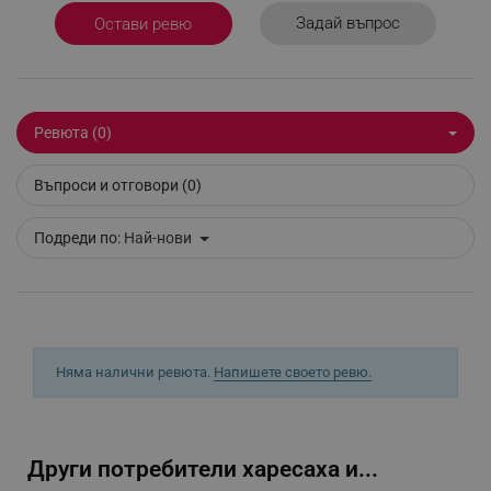
Задай въпрос
Остави ревю
_sgf_session_id
.alleop.bg
Ревюта (0)
_sgf_push_permission_asked
.alleop.bg
Въпроси и отговори (0)
Google Privacy Policy
Подреди по:
Най-нови
_sgf_test_mode
.alleop.bg
Няма налични ревюта.
Напишете своето ревю.
_sgf_tracking
.alleop.bg
Други потребители харесаха и...