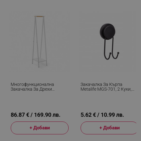
_sgf_delayed_actions,
.alleop.bg
_sgf_delayed_campaigns
.alleop.bg
_sgf_npq
.alleop.bg
Многофункционална
Закачалка За Кърпа
Закачалка За Дрехи
Metalife MGS-701, 2 Куки,
Brabantia Linn 1008930,
7х7х15 См, Черен
Стомана, Бял
_sgf_clicked_banners
.alleop.bg
86.87 € / 169.90 лв.
5.62 € / 10.99 лв.
+ Добави
+ Добави
_sgf_rq
.alleop.bg