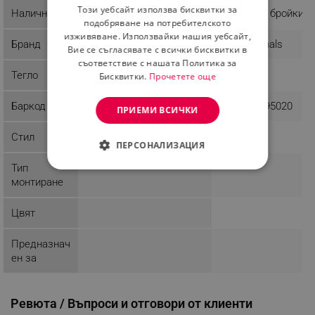
Този уебсайт използва бисквитки за
Наличност
Последни бройки
Последни бройки
ROMANIAN
подобряване на потребителското
изживяване. Използвайки нашия уебсайт,
Бранд
OEM
Evila Originals
Вие се съгласявате с всички бисквитки в
съответствие с нашата Политика за
Тегло
6 kg
1.15 kg
Бисквитки.
Прочетете още
Баркод
5902802921697
8681875395020
ПРИЕМИ ВСИЧКИ
Стил
ПЕРСОНАЛИЗАЦИЯ
Тип
СТРОГО НЕОБХОДИМО
монтиране
ЕФЕКТИВНОСТ
Цвят
ТАРГЕТИРАНЕ
Предназнач
ФУНКЦИОНАЛНОСТ
ен за
НЕКЛАСИФИЦИРАНИ
Ревюта / Въпроси и отговори от клиенти