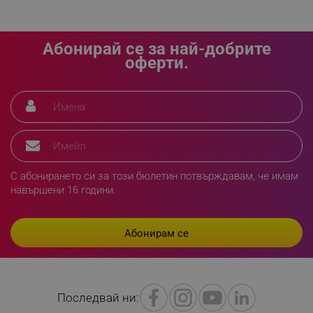
Абонирай се за най-добрите
оферти.
segmentifyExtension
.alleop.bg
sgfUserUpdateData
.alleop.bg
С абонирането си за този бюлетин потвърждавам, че имам
навършени 16 години.
rlv_h_fbp
.alleop.bg
rlv_
.alleop.bg
rlv_mode
.alleop.bg
Последвай ни:
rlv_p
.alleop.bg