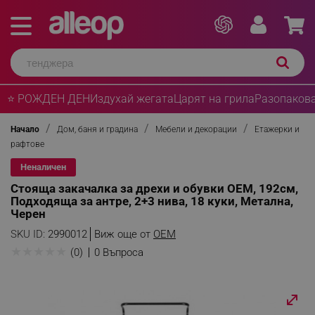
⭐ РОЖДЕН ДЕН
Издухай жегата
Царят на грила
Разопакова
Начало
Дом, баня и градина
Мебели и декорации
Етажерки и
рафтове
Неналичен
Стояща закачалка за дрехи и обувки ОЕМ, 192см,
Подходяща за антре, 2+3 нива, 18 куки, Метална,
Черен
SKU ID:
2990012
Виж още от
OEM
★
★
★
★
★
(0)
0 Въпроса