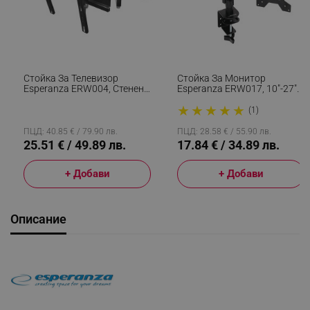
Стойка За Телевизор
Стойка За Монитор
Esperanza ERW004, Стенен
Esperanza ERW017, 10"-27",
Монтаж, От 26 До 70 Inch,
За 1 Монитор, VESA 75/100
★
★
★
★
★
Макс 55 Кг, Vesa 400x400,
Mm, До 8 Кг, Черен
(1)
Черен
ПЦД: 40.85 € / 79.90 лв.
ПЦД: 28.58 € / 55.90 лв.
25.51 € / 49.89 лв.
17.84 € / 34.89 лв.
+ Добави
+ Добави
Описание