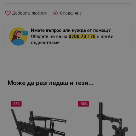
favorite_border
Споделяне
Имате въпрос или нужда от помощ?
Обадете ни се на
0700 70 170
и ще ви
съдействаме.
Може да разгледаш и тези...
-38%
-38%