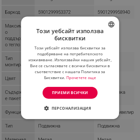
Баркод
5901299953372
5901299958940
Максималн
45 Kg
25 Kg
Този уебсайт използва
о
бисквитки
поддържан
BULGARIAN
о тегло
Този уебсайт използва бисквитки за
ROMANIAN
подобряване на потребителското
Тип
Стена
Стена
изживяване. Използвайки нашия уебсайт,
монтиране
Вие се съгласявате с всички бисквитки в
съответствие с нашата Политика за
Бисквитки.
Прочетете още
Цвят
Черен
Черен
Съдържани
1 x Поставка
ПРИЕМИ ВСИЧКИ
е пакет
ПЕРСОНАЛИЗАЦИЯ
Функции
Вграден нивелир
СТРОГО НЕОБХОДИМО
Тип
Подвижна
Подвижна
ЕФЕКТИВНОСТ
Материал
Метал
Метал