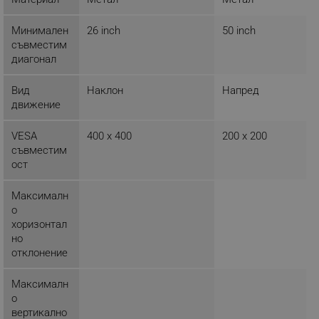
ТАРГЕТИРАНЕ
Минимален
26 inch
50 inch
ФУНКЦИОНАЛНОСТ
съвместим
диагонал
НЕКЛАСИФИЦИРАНИ
Вид
Наклон
Напред
движение
Строго необходимо
Ефективност
VESA
400 x 400
200 x 200
съвместим
Таргетиране
Функционалност
ост
Некласифицирани
Максималн
Строго необходимите бисквитки позволяват
о
основната функционалност на уебсайта, като
потребителско влизане и управление на
хоризонтал
акаунта. Уебсайтът не може да се използва
но
правилно без строго необходими бисквитки.
отклонение
Provider /
Име
Домейн
Максималн
о
click_code_ps
.alleop.bg
вертикално