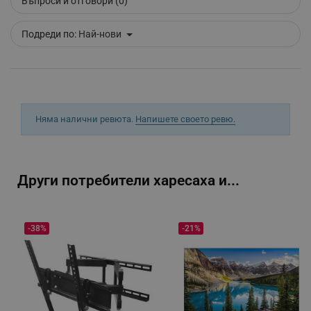
Въпроси и отговори (0)
_sgf_clicked_banners
.alleop.bg
Подреди по:
Най-нови
_sgf_rq
.alleop.bg
Няма налични ревюта.
Напишете своето ревю.
Други потребители харесаха и...
segmentifyExtension
.alleop.bg
-38%
-21%
sgfUserUpdateData
.alleop.bg