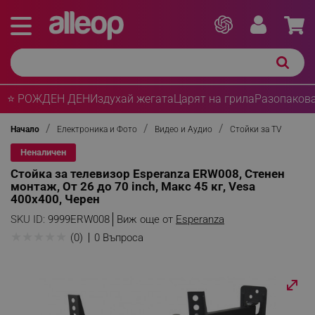
⭐ РОЖДЕН ДЕН
Издухай жегата
Царят на грила
Разопакова
Начало
Електроника и Фото
Видео и Аудио
Стойки за TV
Неналичен
Стойка за телевизор Esperanza ERW008, Стенен
монтаж, От 26 до 70 inch, Макс 45 кг, Vesa
400x400, Черен
SKU ID:
9999ERW008
Виж още от
Esperanza
★
★
★
★
★
(0)
0 Въпроса