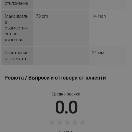
_nzm_nosubscribe_92166-7699
.alleop.bg
отклонение
_nzm_idnl_92166-7699
.alleop.bg
Максималн
70 cm
14 inch
_nzm_noid_92166-7699
.alleop.bg
а
_nzm_id_92166-7699
.alleop.bg
съвместим
ост по
_sgf_user_id
.alleop.bg
диагонал
Разстояние
24 мм
от стената
_sgf_session_id
.alleop.bg
Ревюта / Въпроси и отговори от клиенти
_sgf_push_permission_asked
.alleop.bg
Средна оценка
Google Privacy Policy
0.0
_sgf_test_mode
.alleop.bg
★
★
★
★
★