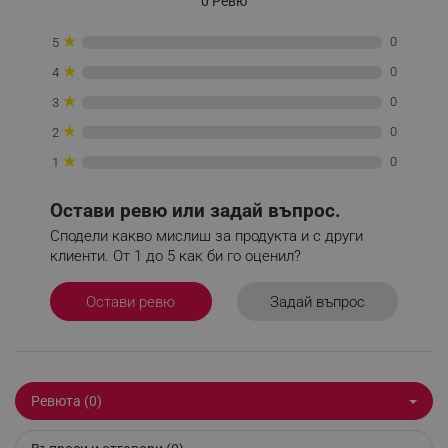
0 Ревю
_sgf_tracking
.alleop.bg
★
0
5
★
0
4
★
0
3
★
0
2
★
0
1
_sgf_delayed_actions,
.alleop.bg
Остави ревю или задай въпрос.
Сподели какво мислиш за продукта и с други
клиенти. От 1 до 5 как би го оценил?
_sgf_delayed_campaigns
.alleop.bg
Задай въпрос
Остави ревю
_sgf_npq
.alleop.bg
Ревюта (0)