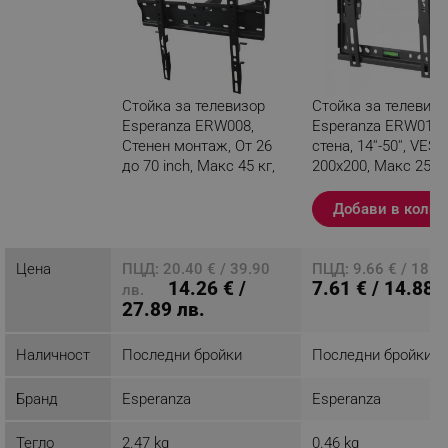
Стойка за телевизор
Стойка за телевизо
Esperanza ERW008,
Esperanza ERW010,
Стенен монтаж, От 26
стена, 14''-50'', VESA
до 70 inch, Макс 45 кг,
200x200, Макс 25 кг
Vesa 400x400, Черен
Черен
Добави в колич
Разглеждате този
продукт
Цена
ПЦД: 20.40 € / 39.90
ПЦД: 9.66 € / 18.8
14.26 € /
7.61 € / 14.88 
лв.
27.89 лв.
Наличност
Последни бройки
Последни бройки
Бранд
Esperanza
Esperanza
Тегло
2.47 kg
0.46 kg