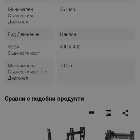
Минимален
26 Inch
Съвместим
Диагонал
Вид Движение
Наклон
VESA
400 X 400
Съвместимост
Максимална
70 Cm
Съвместимост По
Диагонал
Сравни с подобни продукти
reorder
format_align_right
share