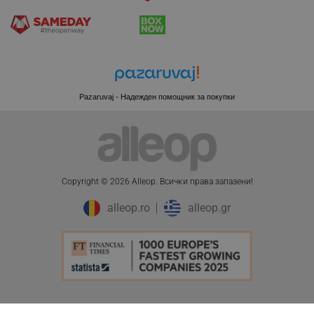
CookieScriptConsent
CookieScript
.alleop.bg
Pazaruvaj - Надежден помощник за покупки
Copyright © 2026 Alleop. Bcичĸи пpaвa зaпaзeни!
alleop.ro
alleop.gr
XSRF-TOKEN
promo.alleop.bg