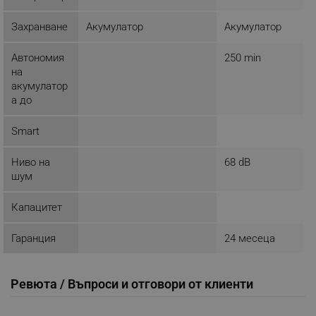
Захранване
Акумулатор
Акумулатор
Строго необходимо
Ефективност
Таргетиране
Функционалност
Автономия
250 min
Некласифицирани
на
акумулатор
Строго необходимите бисквитки позволяват
а до
основната функционалност на уебсайта, като
потребителско влизане и управление на
Smart
акаунта. Уебсайтът не може да се използва
правилно без строго необходими бисквитки.
Ниво на
68 dB
Provider /
Име
Домейн
шум
click_code_ps
.alleop.bg
Капацитет
_nzm_nosubscribe_92166-7699
.alleop.bg
_nzm_idnl_92166-7699
.alleop.bg
Гаранция
24 месеца
_nzm_noid_92166-7699
.alleop.bg
_nzm_id_92166-7699
.alleop.bg
Ревюта / Въпроси и отговори от клиенти
_sgf_user_id
.alleop.bg