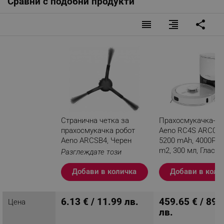
Сравни с подобни продукти
reorder
format_align_right
share
Странична четка за
Прахосмукачка-ро
прахосмукачка робот
Aeno RC4S ARC000
Aeno ARCSB4, Черен
5200 mAh, 4000Pa,
m2, 300 мл, Гласов
Разглеждате този
команди, Сухо и м
продукт
почистване,
Добави в количка
Добави в коли
Картографиране, 
на почистване, Бя
6.13 € / 11.99 лв.
459.65 € / 899
Цена
лв.