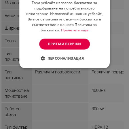
Този уебсайт използва бисквитки за
Мощност
4000Pa
ROMANIAN
подобряване на потребителското
изживяване. Използвайки нашия уебсайт,
Височина
9.6 cm
Вие се съгласявате с всички бисквитки в
съответствие с нашата Политика за
Ширина
33 cm
Бисквитки.
Прочетете още
Тегло
2.7 Kg
ПРИЕМИ ВСИЧКИ
Тип
Сухо
Сухо
ПЕРСОНАЛИЗАЦИЯ
почистване
СТРОГО НЕОБХОДИМО
Тип
Различни повърхности
Различни повърхн
настилка
ЕФЕКТИВНОСТ
Мощност на
4000Pa
ТАРГЕТИРАНЕ
почистване
ФУНКЦИОНАЛНОСТ
Работен
300 м²
обхват
НЕКЛАСИФИЦИРАНИ
Тип филтър
HEPA 12