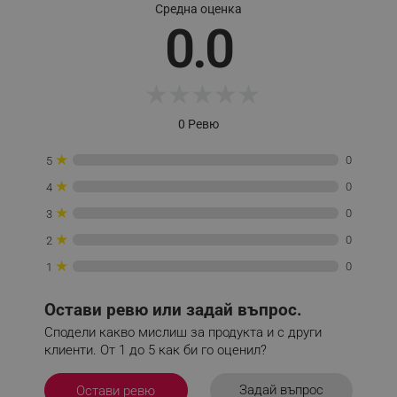
Средна оценка
0.0
_sgf_session_id
.alleop.bg
★
★
★
★
★
0 Ревю
_sgf_push_permission_asked
.alleop.bg
★
Google Privacy Policy
0
5
★
0
4
★
0
3
_sgf_test_mode
.alleop.bg
★
0
2
★
0
1
_sgf_tracking
.alleop.bg
Остави ревю или задай въпрос.
Сподели какво мислиш за продукта и с други
клиенти. От 1 до 5 как би го оценил?
Задай въпрос
Остави ревю