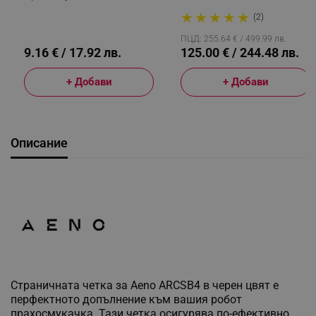
Л, Разреждане 1:80,
MAh, 300 M2,
★
★
★
★
★
Универсален, Бял
Картографиране, Wi-Fi,
(2)
Гласови Команди,
Автономия До 250min,
ПЦД: 255.64 € / 499.99 лв.
Черен
9.16 € / 17.92 лв.
125.00 € / 244.48 лв.
+ Добави
+ Добави
Описание
Страничната четка за Aeno ARCSB4 в черен цвят е
перфектното допълнение към вашия робот
прахосмукачка. Тази четка осигурява по-ефективно