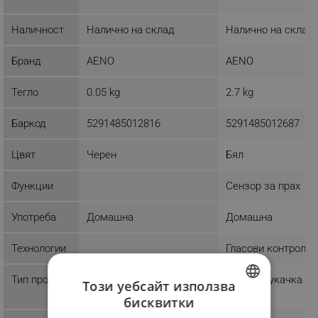
Наличност
Налично на склад
Налично на склад
Бранд
AENO
AENO
Тегло
0.05 kg
2.7 kg
Баркод
5291485012816
5291485012687
Цвят
Черен
Бял
Функции
Сензор за прах
Употреба
Домашна
Домашна
Технологии
Гласови контрол
Тип продукт
Прахосмукачка бе
Този уебсайт използва
торба
бисквитки
BULGARIAN