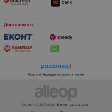
Покупки на изплащане
Бисквитки
Доставяме с:
Pazaruvaj - Надежден помощник за покупки
CookieScriptConsent
CookieScript
.alleop.bg
Copyright © 2026 Alleop. Bcичĸи пpaвa зaпaзeни!