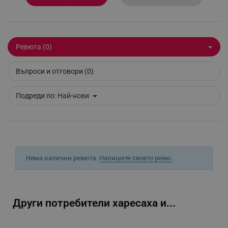
_sgf_delayed_actions,
.alleop.bg
Ревюта (0)
_sgf_delayed_campaigns
.alleop.bg
Въпроси и отговори (0)
Подреди по:
Най-нови
_sgf_npq
.alleop.bg
Няма налични ревюта.
Напишете своето ревю.
_sgf_clicked_banners
.alleop.bg
Други потребители харесаха и...
_sgf_rq
.alleop.bg