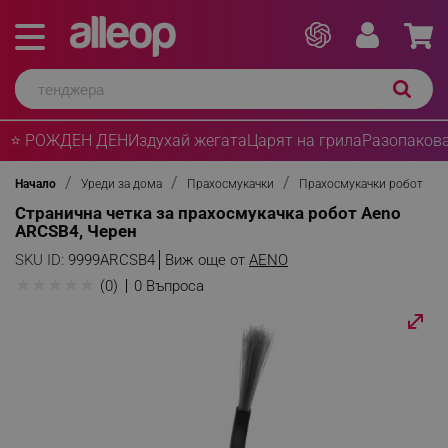
⭐ РОЖДЕН ДЕН
Издухай жегата
Царят на грила
Разопакова
Начало
Уреди за дома
Прахосмукачки
Прахосмукачки робот
Странична четка за прахосмукачка робот Aeno
ARCSB4, Черен
SKU ID:
9999ARCSB4
Виж още от
AENO
★
★
★
★
★
(0)
0 Въпроса