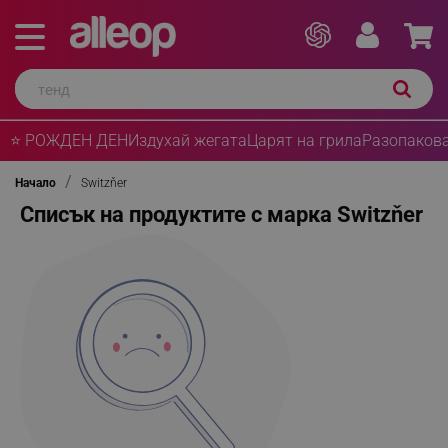
⭐ РОЖДЕН ДЕН
Издухай жегата
Царят на грила
Разопакова
Начало
Switzňer
Списък на продуктите с марка Switzňer