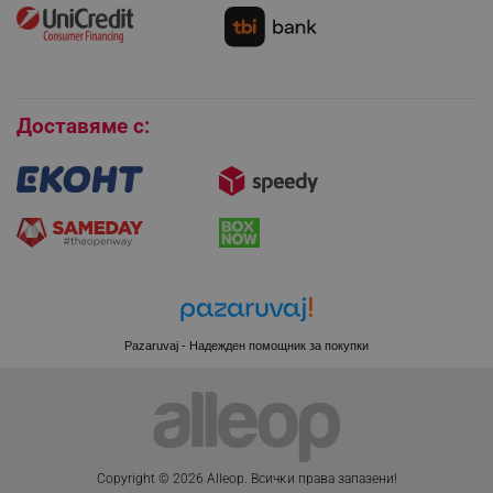
Как да се абонирам за имейл бюлетина?
Условия за връщане
Покупки на изплащане
Бисквитки
_sgf_session_id
.alleop.bg
Доставяме с:
_sgf_push_permission_asked
.alleop.bg
Google Privacy Policy
_sgf_test_mode
.alleop.bg
Pazaruvaj - Надежден помощник за покупки
_sgf_tracking
.alleop.bg
Copyright © 2026 Alleop. Bcичĸи пpaвa зaпaзeни!