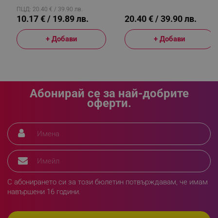
Вентилаци, Сив
ПЦД: 20.40 € / 39.90 лв.
Google Privacy Policy
10.17 € / 19.89 лв.
20.40 € / 39.90 лв.
+ Добави
+ Добави
_sgf_test_mode
.alleop.bg
_sgf_tracking
.alleop.bg
Абонирай се за най-добрите
оферти.
_sgf_delayed_actions,
.alleop.bg
С абонирането си за този бюлетин потвърждавам, че имам
навършени 16 години.
_sgf_delayed_campaigns
.alleop.bg