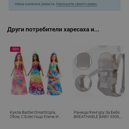
потребителско влизане и управление на
Няма налични ревюта.
Напишете своето ревю.
акаунта. Уебсайтът не може да се използва
правилно без строго необходими бисквитки.
Provider /
Име
Домейн
Други потребители харесаха и...
click_code_ps
.alleop.bg
_nzm_nosubscribe_92166-7699
.alleop.bg
-50%
_nzm_idnl_92166-7699
.alleop.bg
_nzm_noid_92166-7699
.alleop.bg
_nzm_id_92166-7699
.alleop.bg
_sgf_user_id
.alleop.bg
_sgf_session_id
.alleop.bg
Кукла Barbie Dreamtopia,
Раница/кенгуру За Бебе
29см, С Блестящо Елече И
BREATHABLE BABY 5306,
Цветна Пола, Многоцветен
Ергономична, Регулируеми
_sgf_push_permission_asked
.alleop.bg
Презрамки, Мрежеста