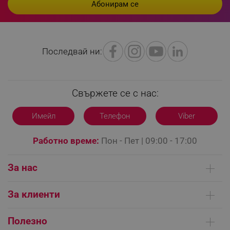
_sgf_npq
.alleop.bg
Последвай ни:
_sgf_clicked_banners
.alleop.bg
Свържете се с нас:
Имейл
Телефон
Viber
_sgf_rq
.alleop.bg
Работно време:
Пон - Пет | 09:00 - 17:00
За нас
Кои сме ние
За клиенти
Контакти
segmentifyExtension
.alleop.bg
Доставка на поръчки
Сервизни центрове
Полезно
Начини на плащане