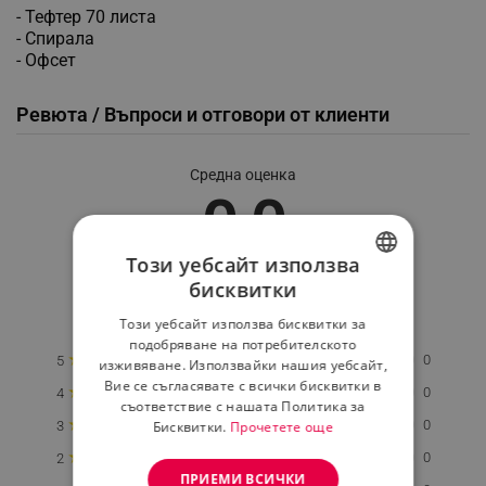
- Тефтер 70 листа
- Спирала
- Офсет
Ревюта / Въпроси и отговори от клиенти
Средна оценка
0.0
Този уебсайт използва
★
★
★
★
★
бисквитки
BULGARIAN
0 Ревю
Този уебсайт използва бисквитки за
ROMANIAN
подобряване на потребителското
★
0
5
изживяване. Използвайки нашия уебсайт,
Вие се съгласявате с всички бисквитки в
★
0
4
съответствие с нашата Политика за
★
0
Бисквитки.
Прочетете още
3
★
0
2
ПРИЕМИ ВСИЧКИ