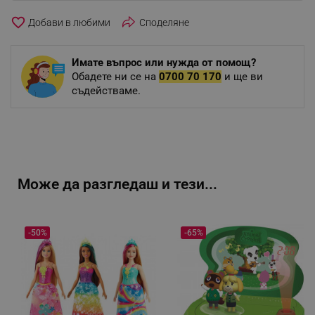
favorite_border
Споделяне
Имате въпрос или нужда от помощ?
Обадете ни се на
0700 70 170
и ще ви
съдействаме.
Може да разгледаш и тези...
-50%
-65%