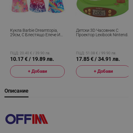
Кукла Barbie Dreamtopia,
Детски 3D Часовник С
29см, С Блестящо Елече И
Проектор Lexibook Nintendo
Цветна Пола, Многоцветен
Animal Crossing RP500AC,
Аларма, 4 Ефекта, Зелен/
Кафяв
ПЦД: 20.40 € / 39.90 лв.
ПЦД: 51.08 € / 99.90 лв.
10.17 € / 19.89 лв.
17.85 € / 34.91 лв.
+ Добави
+ Добави
Описание