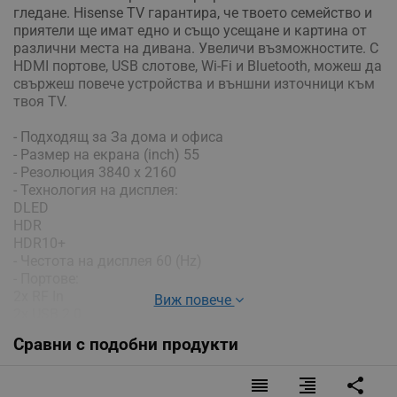
гледане. Hisense TV гарантира, че твоето семейство и
приятели ще имат едно и също усещане и картина от
различни места на дивана. Увеличи възможностите. С
HDMI портове, USB слотове, Wi-Fi и Bluetooth, можеш да
свържеш повече устройства и външни източници към
твоя TV.
- Подходящ за За дома и офиса
- Размер на екрана (inch) 55
- Резолюция 3840 x 2160
- Технология на дисплея:
DLED
HDR
HDR10+
- Честота на дисплея 60 (Hz)
- Портове:
2x RF In
Виж повече
2x USB 2.0
3.5 mm аудио жак
Сравни с подобни продукти
3x HDMI
Audio L/R in
reorder
format_align_right
share
Composite In