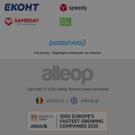
Pazaruvaj - Надежден помощник за покупки
Copyright © 2026 Alleop. Bcичĸи пpaвa зaпaзeни!
CookieScriptConsent
CookieScript
alleop.ro
alleop.gr
.alleop.bg