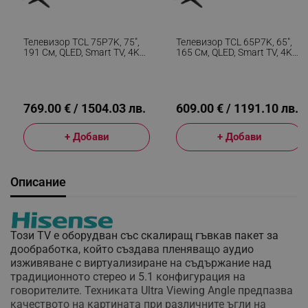
Телевизор TCL 75P7K, 75",
Телевизор TCL 65P7K, 65",
191 См, QLED, Smart TV, 4K
165 См, QLED, Smart TV, 4K
UHD 3840x2160, Клас F,
UHD 3840x2160, Клас F,
Google TV, Wi-Fi, HDR10+,
Google TV, Wi-Fi, HDR10+,
Черен
Черен
769.00 € / 1504.03 лв.
609.00 € / 1191.10 лв.
+ Добави
+ Добави
Описание
Този TV е оборудван със скалиращ гъвкав пакет за
дообработка, който създава пленяващо аудио
изживяване с виртуализиране на съдържание над
традиционното стерео и 5.1 конфигурация на
говорителите. Техниката Ultra Viewing Angle предпазва
качеството на картината при различните ъгли на