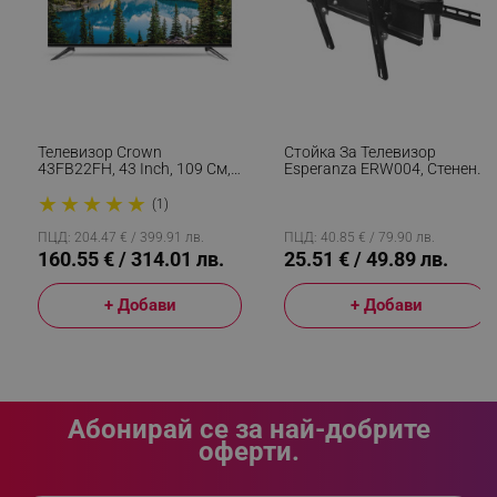
segmentifyExtension
.alleop.bg
Телевизор Crown
Стойка За Телевизор
sgfUserUpdateData
.alleop.bg
43FB22FH, 43 Inch, 109 См,
Esperanza ERW004, Стенен
1920x1080 FULL HD, LED,
Монтаж, От 26 До 70 Inch,
★
★
★
★
★
Черен
Макс 55 Кг, Vesa 400x400,
(1)
Черен
ПЦД: 204.47 € / 399.91 лв.
ПЦД: 40.85 € / 79.90 лв.
160.55 € / 314.01 лв.
25.51 € / 49.89 лв.
+ Добави
+ Добави
rlv_h_fbp
.alleop.bg
rlv_
.alleop.bg
rlv_mode
.alleop.bg
rlv_p
.alleop.bg
Абонирай се за най-добрите
оферти.
rlv_g
.alleop.bg
rlv_s
.alleop.bg