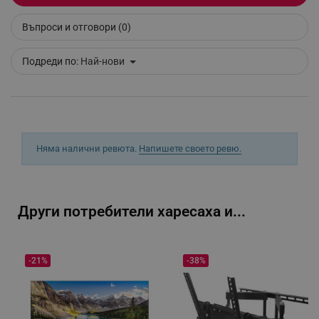
Въпроси и отговори (0)
_sgf_delayed_campaigns
.alleop.bg
Подреди по:
Най-нови
_sgf_npq
.alleop.bg
Няма налични ревюта.
Напишете своето ревю.
_sgf_clicked_banners
.alleop.bg
Други потребители харесаха и...
_sgf_rq
.alleop.bg
-21%
-38%