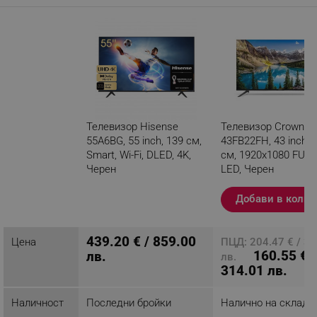
RJ45
S/PDIF
- Тунер DVB-T2/C/S2
- Аудио 2x 8W
- Мрежови връзки:
Bluetooth
LAN: 10/100/1000 Mbps
Wi-Fi
- Размер на продукта 123.2 x 7.4 x 77.3 cm
Телевизор Hisense
Телевизор Crown
- Размер на опаковката 136 x 36 x 18 cm
55A6BG, 55 inch, 139 см,
43FB22FH, 43 inch, 
- Функции
Smart, Wi-Fi, DLED, 4K,
см, 1920x1080 FULL
- Dolby Vision
Черен
LED, Черен
Google Assistant
Разглеждате този
Netflix
Добави в колич
продукт
Youtube
- Тегло 16 kg
- Гаранция 24 месеца
439.20 € / 859.00
Цена
ПЦД: 204.47 € / 3
- Цвят Черен
160.55 € /
лв.
лв.
314.01 лв.
Наличност
Последни бройки
Налично на склад