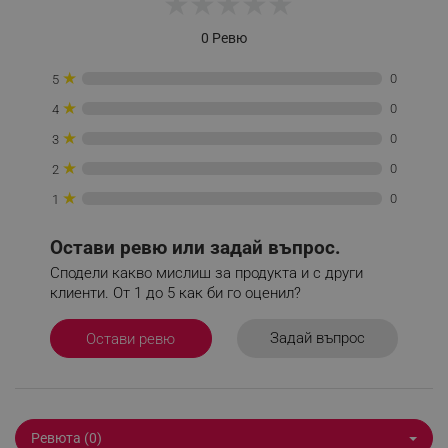
★
★
★
★
★
_sgf_session_id
.alleop.bg
0 Ревю
★
0
5
_sgf_push_permission_asked
.alleop.bg
★
0
4
Google Privacy Policy
★
0
3
★
0
2
_sgf_test_mode
.alleop.bg
★
0
1
Остави ревю или задай въпрос.
Сподели какво мислиш за продукта и с други
_sgf_tracking
.alleop.bg
клиенти. От 1 до 5 как би го оценил?
Задай въпрос
Остави ревю
_sgf_delayed_actions,
.alleop.bg
Ревюта (0)