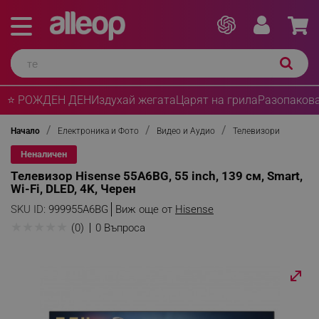
⭐ РОЖДЕН ДЕН
Издухай жегата
Царят на грила
Разопакова
Начало
Електроника и Фото
Видео и Аудио
Телевизори
Неналичен
Телевизор Hisense 55A6BG, 55 inch, 139 см, Smart,
Wi-Fi, DLED, 4K, Черен
SKU ID:
999955A6BG
Виж още от
Hisense
★
★
★
★
★
(0)
0 Въпроса