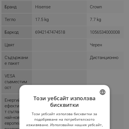
Бранд
Hisense
Crown
Тегло
17.5 kg
7.7 kg
Баркод
6942147474518
1056534000008
Цвят
Черен
Съдържани
Дистанционно
е пакет
VESA
съвместим
ост
Този уебсайт използва
Енергийна
Class G
бисквитки
ефективнос
BULGARIAN
т съгласно
Този уебсайт използва бисквитки за
ROMANIAN
най-новите
подобряване на потребителското
европейски
изживяване. Използвайки нашия уебсайт,
разпоредби