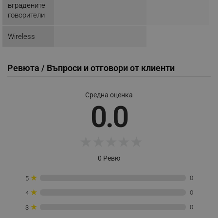
вградените
_nzm_id_92166-7699
.alleop.bg
говорители
_sgf_user_id
.alleop.bg
Wireless
Ревюта / Въпроси и отговори от клиенти
_sgf_session_id
.alleop.bg
Средна оценка
0.0
_sgf_push_permission_asked
.alleop.bg
Google Privacy Policy
★
★
★
★
★
_sgf_test_mode
.alleop.bg
0 Ревю
★
0
5
★
0
4
★
_sgf_tracking
.alleop.bg
0
3