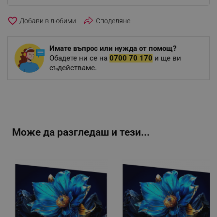
favorite_border
Споделяне
Имате въпрос или нужда от помощ?
Обадете ни се на
0700 70 170
и ще ви
съдействаме.
Може да разгледаш и тези...