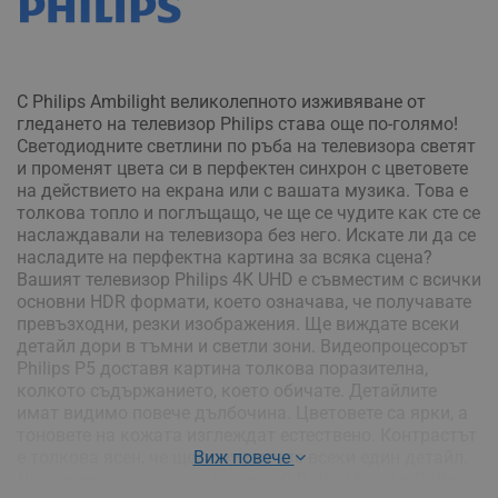
С Philips Ambilight великолепното изживяване от
гледането на телевизор Philips става още по-голямо!
Светодиодните светлини по ръба на телевизора светят
и променят цвета си в перфектен синхрон с цветовете
на действието на екрана или с вашата музика. Това е
толкова топло и поглъщащо, че ще се чудите как сте се
наслаждавали на телевизора без него. Искате ли да се
насладите на перфектна картина за всяка сцена?
Вашият телевизор Philips 4K UHD е съвместим с всички
основни HDR формати, което означава, че получавате
превъзходни, резки изображения. Ще виждате всеки
детайл дори в тъмни и светли зони. Видеопроцесорът
Philips P5 доставя картина толкова поразителна,
колкото съдържанието, което обичате. Детайлите
имат видимо повече дълбочина. Цветовете са ярки, а
тоновете на кожата изглеждат естествено. Контрастът
е толкова ясен, че ще почувствате всеки един детайл.
Виж повече
Движението е идеално плавно. С Dolby Vision и Dolby