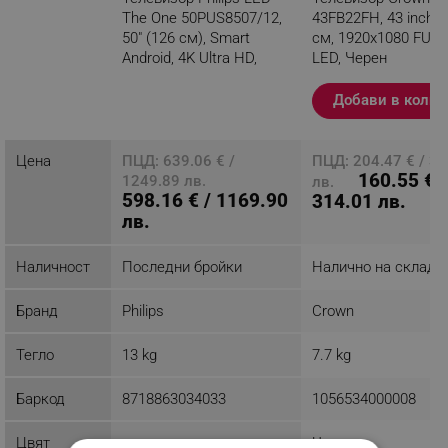
поискайте от Alexa да контролира телевизора чрез
The One 50PUS8507/12,
43FB22FH, 43 inch, 
устройства, съвместими с Alexa.
50" (126 см), Smart
см, 1920x1080 FULL
Android, 4K Ultra HD,
LED, Черен
- Вид: LED
Клас F, Сребрист
- Операционна система: Android
Добави в колич
Разглеждате този
- СМАРТ ТВ: Smart TV
продукт
- Размер на екрана (inch): 50
- Размер на екрана (см): 127
Цена
ПЦД: 639.06 € /
ПЦД: 204.47 € / 3
- Резолюция: 3840x2160 UHD-4K
160.55 € /
1249.89 лв.
лв.
- Wi-Fi: Вграден
598.16 € / 1169.90
314.01 лв.
- Брой говорители: 2
лв.
- Цифров тунер: DVB T2/C2/S2
- Брой HDMI входа: 3
Наличност
Последни бройки
Налично на склад
- Брой USB входа: 2
- Оптичен изход: Да
Бранд
Philips
Crown
- Годишна енергийна консумация, kWh/1000h: 65
- Гаранция: 24 мeсеца
Тегло
13 kg
7.7 kg
Баркод
8718863034033
1056534000008
Цвят
Черен