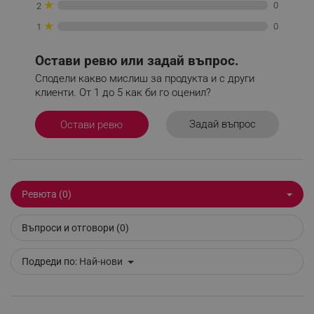
★
0
2
★
0
1
Остави ревю или задай въпрос.
Сподели какво мислиш за продукта и с други
_sgf_delayed_actions,
.alleop.bg
клиенти. От 1 до 5 как би го оценил?
Задай въпрос
Остави ревю
_sgf_delayed_campaigns
.alleop.bg
Ревюта (0)
_sgf_npq
.alleop.bg
Въпроси и отговори (0)
Подреди по:
Най-нови
_sgf_clicked_banners
.alleop.bg