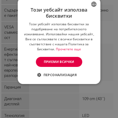
Този уебсайт използва
Съдържани
Дистанционно
бисквитки
е пакет
BULGARIAN
Този уебсайт използва бисквитки за
ROMANIAN
VESA
подобряване на потребителското
съвместим
изживяване. Използвайки нашия уебсайт,
ост
Вие се съгласявате с всички бисквитки в
съответствие с нашата Политика за
Бисквитки.
Прочетете още
Енергийна
Class F
Class G
ефективнос
т съгласно
ПРИЕМИ ВСИЧКИ
най-новите
европейски
ПЕРСОНАЛИЗАЦИЯ
разпоредби
СТРОГО НЕОБХОДИМО
Гаранция
ЕФЕКТИВНОСТ
Диагонал
109 cm (43``)
дисплей
ТАРГЕТИРАНЕ
Технология
LED
ФУНКЦИОНАЛНОСТ