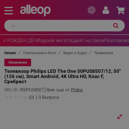
⭐ РОЖДЕН ДЕН
Издухай жегата
Царят на грила
Разопакова
Начало
Електроника и Фото
Видео и Аудио
Телевизори
Неналичен
Телевизор Philips LED The One 50PUS8507/12, 50"
(126 см), Smart Android, 4K Ultra HD, Клас F,
Сребрист
SKU ID:
950PUS8507
Виж още от
Philips
★
★
★
★
★
(0)
0 Въпроса