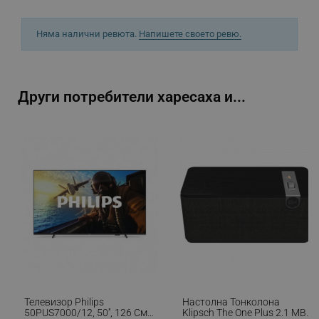
Няма налични ревюта.
Напишете своето ревю.
_sgf_rq
.alleop.bg
Други потребители харесаха и...
segmentifyExtension
.alleop.bg
sgfUserUpdateData
.alleop.bg
Телевизор Philips
Настолна Тонколона
rlv_h_fbp
.alleop.bg
50PUS7000/12, 50'', 126 См,
Klipsch The One Plus 2.1 MB,