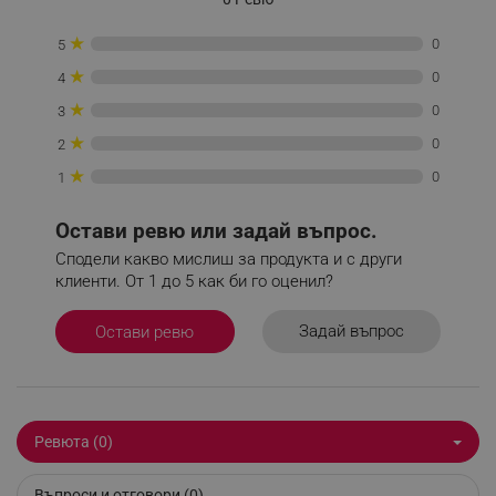
_sgf_tracking
.alleop.bg
★
0
5
★
0
4
★
0
3
★
0
2
★
0
1
_sgf_delayed_actions,
.alleop.bg
Остави ревю или задай въпрос.
Сподели какво мислиш за продукта и с други
клиенти. От 1 до 5 как би го оценил?
_sgf_delayed_campaigns
.alleop.bg
Задай въпрос
Остави ревю
_sgf_npq
.alleop.bg
Ревюта (0)
Въпроси и отговори (0)