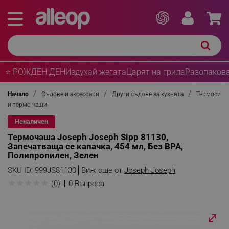
⭐ РОЖДЕН ДЕН
Издухай жегата
Царят на грила
Разопакова
Начало
Съдове и аксесоари
Други съдове за кухнята
Термоси
и термо чаши
Неналичен
Термочаша Joseph Joseph Sipp 81130,
Запечатваща се капачка, 454 мл, Без BPA,
Полипропилен, Зелен
SKU ID:
999JS81130
Виж още от
Joseph Joseph
★
★
★
★
★
(0)
0 Въпроса