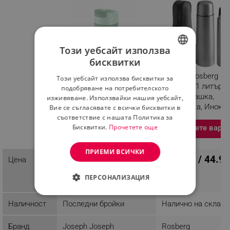
Този уебсайт използва
бисквитки
BULGARIAN
Термочаша Joseph
Термос Rosberg
Този уебсайт използва бисквитки за
ROMANIAN
Joseph Sipp 81130,
R52010A, 1 литър, 
подобряване на потребителското
Запечатваща се
чанта и чашка,
изживяване. Използвайки нашия уебсайт,
капачка, 454 мл, Без
Запушалка, Инокс
Вие се съгласявате с всички бисквитки в
BPA, Полипропилен,
съответствие с нашата Политика за
Бисквитки.
Прочетете още
Зелен
Изберете вари
Разглеждате този
продукт
ПРИЕМИ ВСИЧКИ
23.00 € / 44.98
Цена
ПЦД: 16.31 € / 31.90
14.78 € /
лв.
ПЕРСОНАЛИЗАЦИЯ
28.91 лв.
СТРОГО НЕОБХОДИМО
Наличност
Последни бройки
Налично на склад
ЕФЕКТИВНОСТ
Бранд
Joseph Joseph
Rosberg