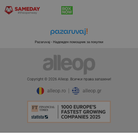
CookieScriptConsent
CookieScript
.alleop.bg
Pazaruvaj - Надежден помощник за покупки
Copyright © 2026 Alleop. Bcичĸи пpaвa зaпaзeни!
alleop.ro
alleop.gr
XSRF-TOKEN
promo.alleop.bg