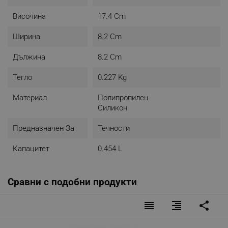
Височина
17.4 Cm
Ширина
8.2 Cm
Дължина
8.2 Cm
Тегло
0.227 Kg
Материал
Полипропилен
Силикон
Предназначен За
Течности
Капацитет
0.454 L
Сравни с подобни продукти
reorder
format_align_right
share