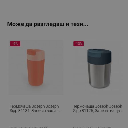
Може да разгледаш и тези...
-9%
-13%
Термочаша Joseph Joseph
Термочаша Joseph Joseph
Sipp 81131, Запечатваща Се
Sipp 81125, Запечатваща Се
Капачка, 454 Мл, Без BPA,
Капачка, 340 Мл, Без BPA,
Полипропилен, Корал
Неръждаема Стомана,
Инокс/Син