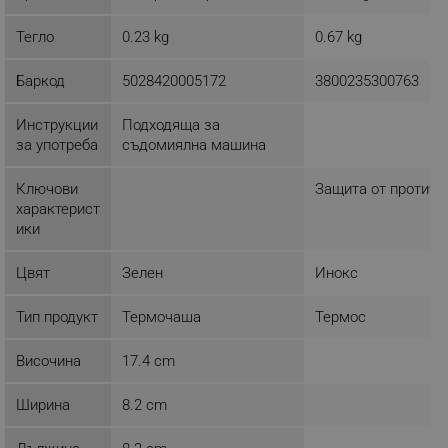
ТАРГЕТИРАНЕ
Тегло
0.23 kg
0.67 kg
ФУНКЦИОНАЛНОСТ
Баркод
5028420005172
3800235300763
НЕКЛАСИФИЦИРАНИ
Инструкции
Подходяща за
за употреба
съдомиялна машина
Строго необходимо
Ефективност
Ключови
Защита от протича
характерист
Таргетиране
Функционалност
ики
Некласифицирани
Цвят
Зелен
Инокс
Строго необходимите бисквитки позволяват
основната функционалност на уебсайта, като
потребителско влизане и управление на
Тип продукт
Термочаша
Термос
акаунта. Уебсайтът не може да се използва
правилно без строго необходими бисквитки.
Височина
17.4 cm
Provider /
Име
Домейн
Ширина
8.2 cm
click_code_ps
.alleop.bg