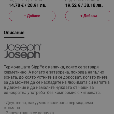
ПЦД: 16.31 € / 31.90 лв.
ПЦД: 22.44 € / 43.89 лв.
14.78 € / 28.91 лв.
19.52 € / 38.18 лв.
+ Добави
+ Добави
Описание
Термочашата Sipp™е с капачка, която се затваря
херметично. А когато е затворена, покрива напълно
зоната, до която устните ви се докосват, когато пиете,
за да можете да се насладите на любимата си напитка
в движение и да намалите нуждата от чаши за
еднократна употреба без компромис с хигиената.
- Двустенна, вакуумно изолирана неръждаема
стомана
- Запечатваща се капачка