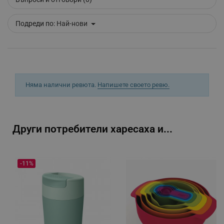
_sgf_clicked_banners
.alleop.bg
Подреди по:
Най-нови
_sgf_rq
.alleop.bg
Няма налични ревюта.
Напишете своето ревю.
Други потребители харесаха и...
segmentifyExtension
.alleop.bg
-11%
sgfUserUpdateData
.alleop.bg