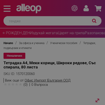
⭐ РОЖДЕН ДЕН
Издухай жегата
Царят на грила
Разопакова
Начало
За офиса и ученика
Ученически пособия
Тетрадки,
подвързии и етикети
Неналичен
Тетрадка A4, Меки корици, Широки редове, Със
спирала, 80 листа
SKU ID:
1570120060
Виж още от
Офис Импорт България ООД
★
★
★
★
★
(0)
0 Въпроса