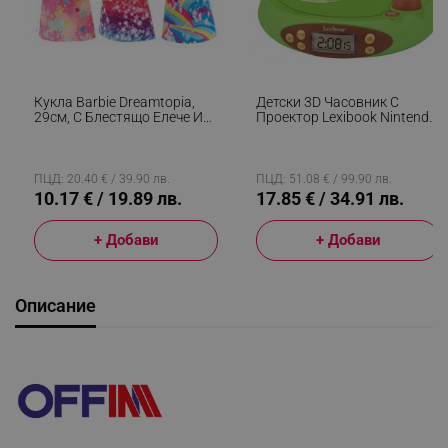
Кукла Barbie Dreamtopia,
Детски 3D Часовник С
29см, С Блестящо Елече И
Проектор Lexibook Nintendo
Цветна Пола, Многоцветен
Animal Crossing RP500AC,
Аларма, 4 Ефекта, Зелен/
Кафяв
ПЦД: 20.40 € / 39.90 лв.
ПЦД: 51.08 € / 99.90 лв.
10.17 € / 19.89 лв.
17.85 € / 34.91 лв.
+ Добави
+ Добави
Описание