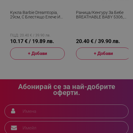
_sgf_push_permission_asked
.alleop.bg
Кукла Barbie Dreamtopia,
Раница/кенгуру За Бебе
29см, С Блестящо Елече И
BREATHABLE BABY 5306,
Google Privacy Policy
Цветна Пола, Многоцветен
Ергономична, Регулируеми
Презрамки, Мрежеста
Вентилаци, Сив
ПЦД: 20.40 € / 39.90 лв.
_sgf_test_mode
.alleop.bg
10.17 € / 19.89 лв.
20.40 € / 39.90 лв.
+ Добави
+ Добави
_sgf_tracking
.alleop.bg
Абонирай се за най-добрите
оферти.
_sgf_delayed_actions,
.alleop.bg