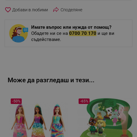
favorite_border
Споделяне
Имате въпрос или нужда от помощ?
Обадете ни се на
0700 70 170
и ще ви
съдействаме.
Може да разгледаш и тези...
-50%
-65%