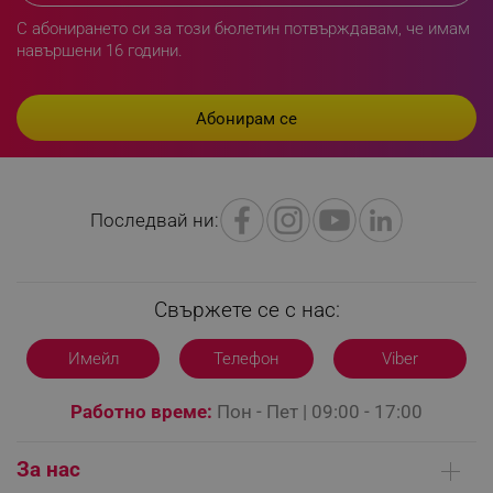
_sgf_delayed_campaigns
.alleop.bg
С абонирането си за този бюлетин потвърждавам, че имам
навършени 16 години.
_sgf_npq
.alleop.bg
Последвай ни:
_sgf_clicked_banners
.alleop.bg
Свържете се с нас:
_sgf_rq
.alleop.bg
Имейл
Телефон
Viber
Работно време:
Пон - Пет | 09:00 - 17:00
За нас