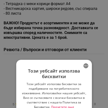
- Тетрадка с меки корици формат А4
- Вестникарска хартия, широки редове, със спирала
- 80 листа
ВАЖНО! Продуктът е асортиментен и не може да
бъде избирана точна разновидност. Доставката се
извършва според наличностите. Снимките са
илюстративни. Цената е за 1 брой.
Ревюта / Въпроси и отговори от клиенти
Средна оценка
0.0
Този уебсайт използва
бисквитки
BULGARIAN
Този уебсайт използва бисквитки за
★
★
★
★
★
ROMANIAN
подобряване на потребителското
изживяване. Използвайки нашия уебсайт,
0 Ревю
Вие се съгласявате с всички бисквитки в
съответствие с нашата Политика за
★
0
5
Бисквитки.
Прочетете още