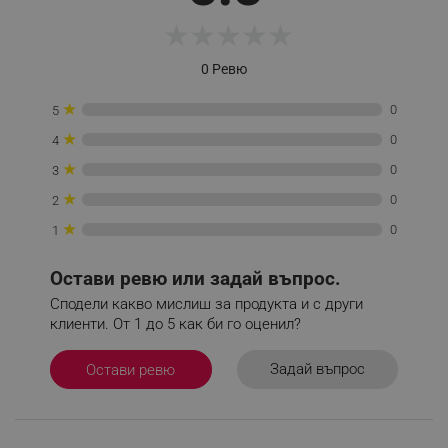
★
★
★
★
★
0 Ревю
_sgf_tracking
.alleop.bg
★
0
5
★
0
4
★
0
3
★
0
2
_sgf_delayed_actions,
.alleop.bg
★
0
1
Остави ревю или задай въпрос.
Сподели какво мислиш за продукта и с други
_sgf_delayed_campaigns
.alleop.bg
клиенти. От 1 до 5 как би го оценил?
Задай въпрос
Остави ревю
_sgf_npq
.alleop.bg