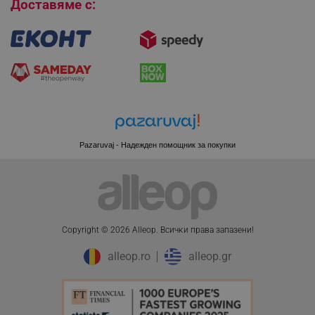
Доставяме с:
CookieScriptConsent
CookieScript
.alleop.bg
Pazaruvaj - Надежден помощник за покупки
Copyright © 2026 Alleop. Bcичĸи пpaвa зaпaзeни!
XSRF-TOKEN
promo.alleop.bg
alleop.ro
alleop.gr