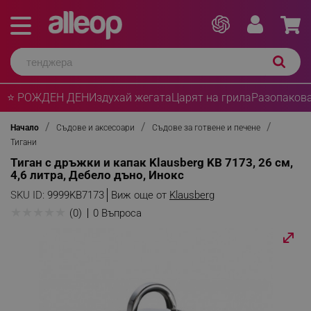
⭐ РОЖДЕН ДЕН
Издухай жегата
Царят на грила
Разопакова
Начало
Съдове и аксесоари
Съдове за готвене и печене
Тигани
Тиган с дръжки и капак Klausberg KB 7173, 26 см,
4,6 литра, Дебело дъно, Инокс
SKU ID:
9999KB7173
Виж още от
Klausberg
★
★
★
★
★
(0)
0 Въпроса