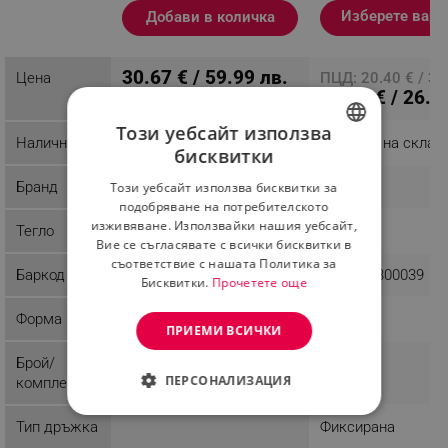
Изберете вари
Добави в количка
продукт
30.67 € / 59.99 лв.
Цена
ПЦД: 20.40 € / 39
13.50 € / 26.4
Този уебсайт използва
Наличност
Налично на склад
Налично на склад
бисквитки
BULGARIAN
Бранд
Klausberg
Voltz
Този уебсайт използва бисквитки за
ROMANIAN
подобряване на потребителското
изживяване. Използвайки нашия уебсайт,
Тегло
0.71 kg
0.9 kg
Вие се съгласявате с всички бисквитки в
съответствие с нашата Политика за
Баркод
5902666611734
3800235300039
Бисквитки.
Прочетете още
Форма
ПРИЕМИ ВСИЧКИ
Брой/
1
ПЕРСОНАЛИЗАЦИЯ
комплект
СТРОГО НЕОБХОДИМО
Тип дръжка
Фиксирана