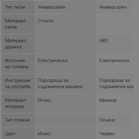
ЕФЕКТИВНОСТ
Тип тиган
Универсален
Универсален
ТАРГЕТИРАНЕ
Материал
Стъкло
капак
ФУНКЦИОНАЛНОСТ
Материал
ABS
НЕКЛАСИФИЦИРАНИ
дръжка
Източник
Електрически
Електрически
на топлина
Строго необходимо
Ефективност
Таргетиране
Функционалност
Инструкции
Подходяща за
Подходяща за
за употреба
съдомиялна машина
съдомиялна маши
Некласифицирани
Строго необходимите бисквитки позволяват
Материал
Инокс
Мрамор
основната функционалност на уебсайта, като
интериор
потребителско влизане и управление на
акаунта. Уебсайтът не може да се използва
правилно без строго необходими бисквитки.
Тип готвене
Печене
Provider /
Име
Домейн
Цвят
Инокс
Червен