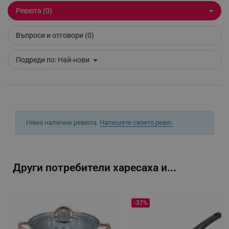
Ревюта (0)
_sgf_clicked_banners
.alleop.bg
Въпроси и отговори (0)
Подреди по:
Най-нови
_sgf_rq
.alleop.bg
Няма налични ревюта.
Напишете своето ревю.
segmentifyExtension
.alleop.bg
Други потребители харесаха и...
sgfUserUpdateData
.alleop.bg
-37%