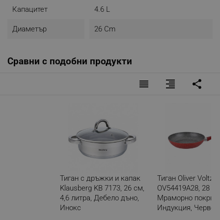
Капацитет
4.6 L
Диаметър
26 Cm
Сравни с подобни продукти
reorder
format_align_right
share
Тиган с дръжки и капак
Тиган Oliver Voltz
Klausberg KB 7173, 26 см,
OV54419A28, 28 см
4,6 литра, Дебело дъно,
Мраморно покрити
Инокс
Индукция, Червен
Разглеждате този