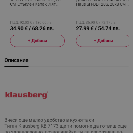
См, Стъклен Капак, Лят
Haus SH-BDF28S, 28x8 См,
Алуминий, Без PFOA,
3.9 Л, Sapphire-Керамично
Незалепващо Покритие,
Покритие, Стъклен Капак,
Зелен
Индукция, Сив
ПЦД: 92.03 € / 180.00 лв.
ПЦД: 36.90 € / 72.17 лв.
34.90 € / 68.26 лв.
27.99 € / 54.74 лв.
+ Добави
+ Добави
Описание
Внеси още малко удобство в кухнята си
Тиган Klausberg KB 7173 ще ти помогне да готвиш още
по здравословно, позволявайки ти да използваш по-