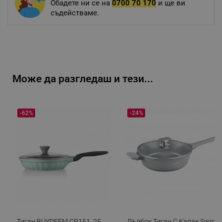
Обадете ни се на
0700 70 170
и ще ви
съдействаме.
Може да разгледаш и тези...
-62%
-24%
Тиган BUYDEEM CP151, 25
Дълбок Тиган С Капак Swiss