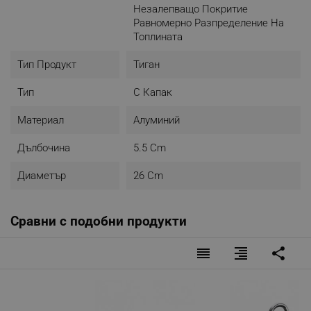
Незалепващо Покритие
Равномерно Разпределение На
Топлината
Тип Продукт
Тиган
Тип
С Капак
Материал
Алуминий
Дълбочина
5.5 Cm
Диаметър
26 Cm
Сравни с подобни продукти
reorder
format_align_right
share