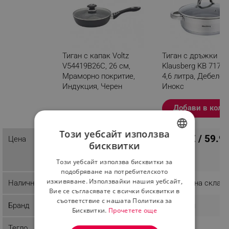
Тиган с капак Voltz
Тиган с дръжки и 
V54419B26C, 26 см,
Klausberg KB 7173, 
Мраморно покритие,
4,6 литра, Дебело 
Индукция, Черен
Инокс
Разглеждате този
Добави в коли
продукт
Този уебсайт използва
17.84 € / 34.89 лв.
30.67 € / 59.9
Цена
бисквитки
BULGARIAN
Този уебсайт използва бисквитки за
ROMANIAN
подобряване на потребителското
изживяване. Използвайки нашия уебсайт,
Наличност
Последни бройки
Налично на склад
Вие се съгласявате с всички бисквитки в
съответствие с нашата Политика за
Бранд
Voltz
Klausberg
Бисквитки.
Прочетете още
Тегло
1.83 kg
0.71 kg