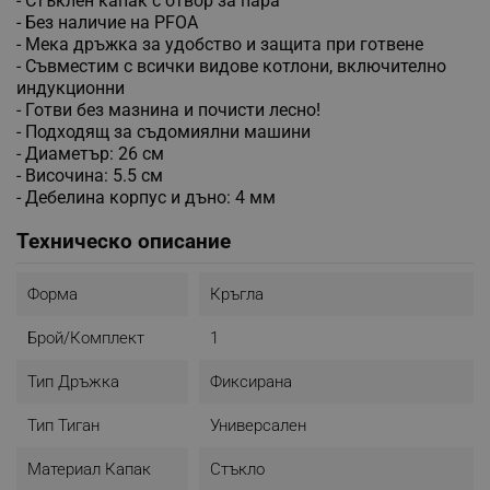
- Стъклен капак с отвор за пара
- Без наличие на PFOA
- Мека дръжка за удобство и защита при готвене
- Съвместим с всички видове котлони, включително
индукционни
- Готви без мазнина и почисти лесно!
- Подходящ за съдомиялни машини
- Диаметър: 26 см
- Височина: 5.5 см
- Дебелина корпус и дъно: 4 мм
Техническо описание
Форма
Кръгла
Брой/комплект
1
Тип Дръжка
Фиксирана
Тип Тиган
Универсален
Материал Капак
Стъкло