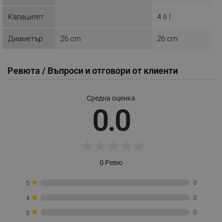
_sgf_push_permission_asked
.alleop.bg
Капацитет
4.6 l
Google Privacy Policy
Диаметър
26 cm
26 cm
_sgf_test_mode
.alleop.bg
Ревюта / Въпроси и отговори от клиенти
Средна оценка
_sgf_tracking
.alleop.bg
0.0
★
★
★
★
★
0 Ревю
_sgf_delayed_actions,
.alleop.bg
★
0
5
★
0
4
★
0
3
_sgf_delayed_campaigns
.alleop.bg