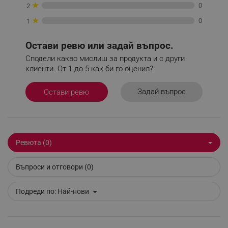
★
0
2
★
0
1
Остави ревю или задай въпрос.
_sgf_npq
.alleop.bg
Сподели какво мислиш за продукта и с други
клиенти. От 1 до 5 как би го оценил?
Задай въпрос
Остави ревю
_sgf_clicked_banners
.alleop.bg
_sgf_rq
.alleop.bg
Ревюта (0)
Въпроси и отговори (0)
Подреди по:
Най-нови
segmentifyExtension
.alleop.bg