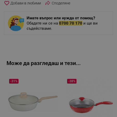
favorite_border
Споделяне
Имате въпрос или нужда от помощ?
Обадете ни се на
0700 70 170
и ще ви
съдействаме.
Може да разгледаш и тези...
-31%
-38%