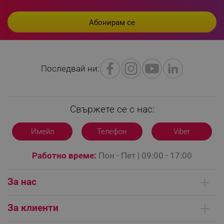
LaVisitorId_YWxsZW9wLmxhZGVzay5jb20v
.alleop.bg
Последвай ни:
LaSID
Quality Unit LLC
www.alleop.bg
Свържете се с нас:
Имейл
Телефон
Viber
PHPSESSID
PHP.net
editor.alleop.bg
Работно време:
Пон - Пет | 09:00 - 17:00
За нас
Кои сме ние
За клиенти
Контакти