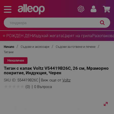
⭐ РОЖДЕН ДЕН
Издухай жегата
Царят на грила
Разопакова
Начало
Съдове и аксесоари
Съдове за готвене и печене
Тигани
Неналичен
Тиган с капак Voltz V54419B26C, 26 см, Мраморно
покритие, Индукция, Черен
SKU ID:
554419B26C
Виж още от
Voltz
★
★
★
★
★
(0)
0 Въпроса