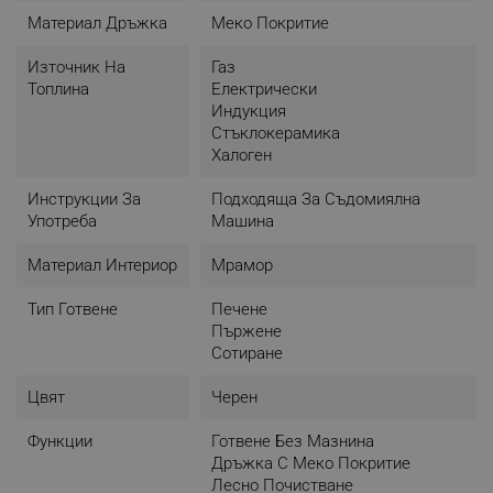
Материал Дръжка
Меко Покритие
Източник На
Газ
Топлина
Електрически
Индукция
Стъклокерамика
Халоген
Инструкции За
Подходяща За Съдомиялна
Употреба
Машина
Материал Интериор
Мрамор
Тип Готвене
Печене
Пържене
Сотиране
Цвят
Черен
Функции
Готвене Без Мазнина
Дръжка С Меко Покритие
Лесно Почистване