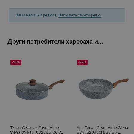
Няма налични ревюта.
Напишете своето ревю.
sgfUserUpdateData
.alleop.bg
Други потребители харесаха и...
-25%
-29%
rlv_h_fbp
.alleop.bg
rlv_
.alleop.bg
rlv_mode
.alleop.bg
rlv_p
.alleop.bg
rlv_g
.alleop.bg
rlv_s
.alleop.bg
rlv_iv
.alleop.bg
rlv_e_pt
.alleop.bg
Тиган С Капак Oliver Voltz
Уок Тиган Oliver Voltz Siena
rlv_e
.alleop.bg
Siena OV51319J26CD, 26 См,
OV51320J26H, 26 См,