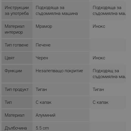
основната функционалност на уебсайта, като
Инструкции
Подходяща за
Подходяща за
потребителско влизане и управление на
за употреба
съдомиялна машина
съдомиялна маши
акаунта. Уебсайтът не може да се използва
правилно без строго необходими бисквитки.
Материал
Мрамор
Инокс
Provider /
Име
Домейн
интериор
click_code_ps
.alleop.bg
Тип готвене
Печене
_nzm_nosubscribe_92166-7699
.alleop.bg
_nzm_idnl_92166-7699
.alleop.bg
Цвят
Черен
Инокс
_nzm_noid_92166-7699
.alleop.bg
Функции
Незалепващо покритие
Подходящ за
_nzm_id_92166-7699
.alleop.bg
съдомиялна маши
_sgf_user_id
.alleop.bg
Тип продукт
Тиган
Тиган
Тип
С капак
С капак
_sgf_session_id
.alleop.bg
Материал
Алуминий
Дълбочина
5.5 cm