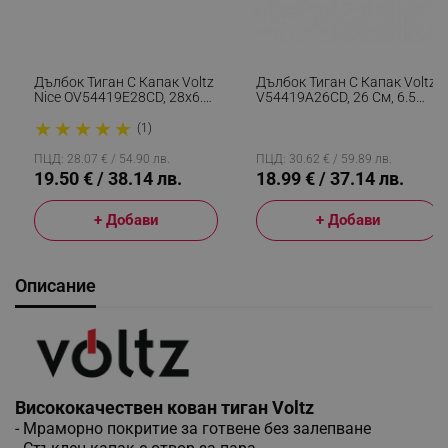
Дълбок Тиган С Капак Voltz
Дълбок Тиган С Капак Voltz
Nice OV54419E28CD, 28x6.8
V54419A26CD, 26 См, 6.5
См, Мраморно Покритие,
См, Мраморно Покритие,
★
★
★
★
★
Индукция, Кремав Меланж
Индукция, Червен
(1)
ПЦД: 28.07 € / 54.90 лв.
ПЦД: 30.62 € / 59.89 лв.
19.50 € / 38.14 лв.
18.99 € / 37.14 лв.
+ Добави
+ Добави
Описание
Висококачествен кован тиган Voltz
- Мраморно покритие за готвене без залепване