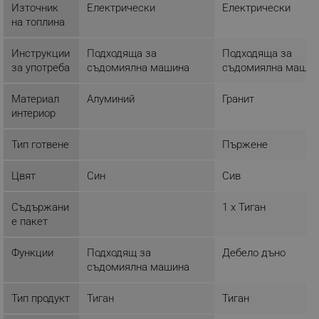
Източник
Електрически
Електрически
Таргетиране
Функционалност
на топлина
Некласифицирани
Инструкции
Подходяща за
Подходяща за
Строго необходимите бисквитки позволяват
основната функционалност на уебсайта, като
за употреба
съдомиялна машина
съдомиялна машин
потребителско влизане и управление на
акаунта. Уебсайтът не може да се използва
Материал
Алуминий
Гранит
правилно без строго необходими бисквитки.
интериор
Provider /
Име
Домейн
Тип готвене
Пържене
click_code_ps
.alleop.bg
_nzm_nosubscribe_92166-7699
.alleop.bg
Цвят
Син
Сив
_nzm_idnl_92166-7699
.alleop.bg
Съдържани
1 x Тиган
_nzm_noid_92166-7699
.alleop.bg
е пакет
_nzm_id_92166-7699
.alleop.bg
Функции
Подходящ за
Дебело дъно
_sgf_user_id
.alleop.bg
съдомиялна машина
Тип продукт
Тиган
Тиган