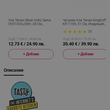
Уок Тиган Oliver Voltz Siena
Чугунен Уок Тиган Kinghoff
OV51320J26H, 26 См,
KH 1109, 31 См, Индукция,
Мраморно Покритие,
Черен
★
★
★
★
★
Индукция, Сив
(3)
ПЦД: 17.84 € / 34.89 лв.
ПЦД: 40.85 € / 79.90 лв.
12.73 € / 24.90 лв.
20.40 € / 39.90 лв.
+ Добави
+ Добави
Описание