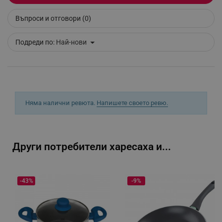
Въпроси и отговори (0)
segmentifyExtension
.alleop.bg
Подреди по:
Най-нови
sgfUserUpdateData
.alleop.bg
Няма налични ревюта.
Напишете своето ревю.
rlv_h_fbp
.alleop.bg
Други потребители харесаха и...
rlv_
.alleop.bg
rlv_mode
.alleop.bg
-43%
-9%
rlv_p
.alleop.bg
rlv_g
.alleop.bg
rlv_s
.alleop.bg