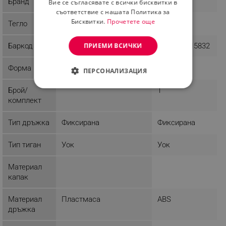
Бранд
Tasty
Kinghoff
Вие се съгласявате с всички бисквитки в
съответствие с нашата Политика за
Бисквитки.
Прочетете още
Тегло
1.06 kg
1.5 kg
ПРИЕМИ ВСИЧКИ
Баркод
5051126785178
5908287215832
Форма
Кръгла
Кръгла
ПЕРСОНАЛИЗАЦИЯ
Брой/
1
СТРОГО НЕОБХОДИМО
комплект
ЕФЕКТИВНОСТ
Тип дръжка
Фиксирана
Фиксирана
ТАРГЕТИРАНЕ
Тип тиган
Уок
Уок
ФУНКЦИОНАЛНОСТ
Материал
НЕКЛАСИФИЦИРАНИ
капак
Материал
Пластмаса
ABS
дръжка
Строго необходимо
Ефективност