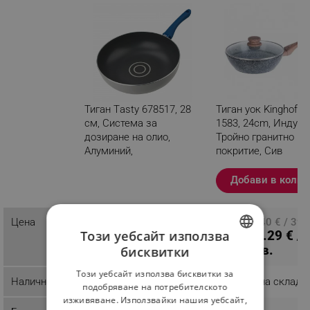
Тиган Тasty 678517, 28
Тиган уок Kinghoff 
см, Система за
1583, 24cm, Индукц
дозиране на олио,
Тройно гранитно
Алуминий,
покритие, Сив
Незалепващо покритие,
Син
Добави в колич
Разглеждате този
продукт
38.29 € / 74.89 лв.
Цена
ПЦД: 20.40 € / 39.
Този уебсайт използва
15.29 € /
лв.
29.90 лв.
бисквитки
BULGARIAN
Този уебсайт използва бисквитки за
ROMANIAN
Наличност
Последни бройки
Налично на склад
подобряване на потребителското
изживяване. Използвайки нашия уебсайт,