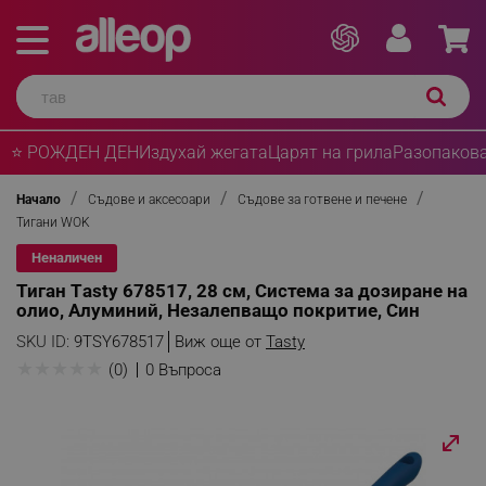
⭐ РОЖДЕН ДЕН
Издухай жегата
Царят на грила
Разопакова
Начало
Съдове и аксесоари
Съдове за готвене и печене
Тигани WOK
Неналичен
Тиган Тasty 678517, 28 см, Система за дозиране на
олио, Алуминий, Незалепващо покритие, Син
SKU ID:
9TSY678517
Виж още от
Tasty
★
★
★
★
★
(0)
0 Въпроса