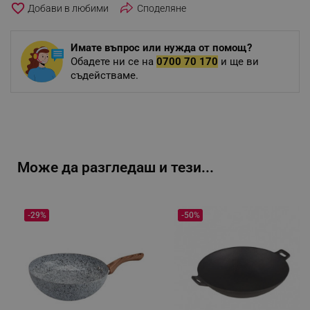
favorite_border
Споделяне
Имате въпрос или нужда от помощ?
Обадете ни се на
0700 70 170
и ще ви
съдействаме.
Може да разгледаш и тези...
-29%
-50%