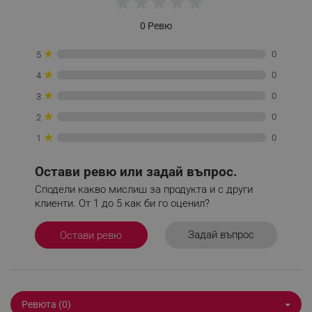
★
★
★
★
★
0 Ревю
_sgf_delayed_campaigns
.alleop.bg
★
0
5
★
0
4
★
0
3
★
0
2
_sgf_npq
.alleop.bg
★
0
1
Остави ревю или задай въпрос.
_sgf_clicked_banners
.alleop.bg
Сподели какво мислиш за продукта и с други
клиенти. От 1 до 5 как би го оценил?
Задай въпрос
Остави ревю
_sgf_rq
.alleop.bg
Ревюта (0)