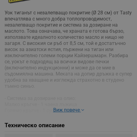
Уок тиганът с незалепващо покритие (Ø 28 см) от Tasty
впечатлява с много добра топлопроводимост,
незалепващо покритие и система за дозиране на
маслото. Това означава, че храната е готова бързо,
използвате идеалното количество масло и нищо не
загаря. С високия си ръб от 8,5 см, той е достатъчно
висок за азиатски ястия, пържени на тиган или
изключително големи порции Кайзершмарн. Разбира
се, уокът е подходящ за всички видове печки
(включително индукционни) и може да се мие в
съдомиялна машина. Меката на допир дръжка е супер
удобна за хващане и изглежда страхотно в студено
тъмно синьо.
- Система за дозиране на олио:
Малко кръгче - 1 чаена лъжица
Виж повече
Голямо кръгче - 1 супена лъжица
- Подходящ за всички видове печки и котлони
- Отвор за закачане
Техническо описание
- Mека дръжка
- Незалепващо покритие