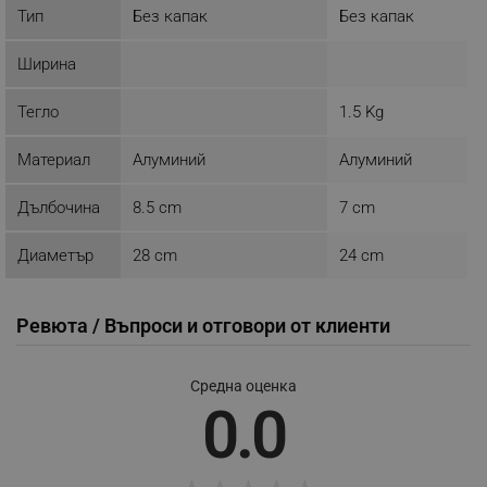
_sgf_session_id
.alleop.bg
Тип
Без капак
Без капак
Ширина
_sgf_push_permission_asked
.alleop.bg
Тегло
1.5 Kg
Google Privacy Policy
Материал
Алуминий
Алуминий
_sgf_test_mode
.alleop.bg
Дълбочина
8.5 cm
7 cm
Диаметър
28 cm
24 cm
_sgf_tracking
.alleop.bg
Ревюта / Въпроси и отговори от клиенти
Средна оценка
0.0
_sgf_delayed_actions,
.alleop.bg