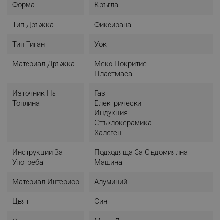
Форма
Кръгла
- Подходящ за съдомиялна машина
- Размери: Диаметър 28 х 8.5 см
Тип Дръжка
Фиксирана
- Материал: Алуминий
- Цвят: Син
Тип Тиган
Уок
Материал Дръжка
Меко Покритие
Пластмаса
Източник На
Газ
Топлина
Електрически
Индукция
Стъклокерамика
Халоген
Инструкции За
Подходяща За Съдомиялна
Употреба
Машина
Материал Интериор
Алуминий
Цвят
Син