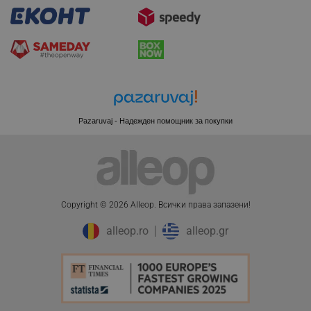
XSRF-TOKEN
promo.alleop.bg
Pazaruvaj - Надежден помощник за покупки
PHPSESSID
PHP.net
www.alleop.bg
Copyright © 2026 Alleop. Bcичĸи пpaвa зaпaзeни!
alleop.ro
alleop.gr