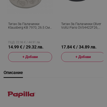
Тиган За Палачинки
Тиган За Палачинки Oliver
Klausberg KB 7970, 26.5 См,
Voltz Paris OV54422F26,
7 Отделения, Незалепващо
26x1.5 См, Незалепващо
Покритие, Индукция, Бежов
Покритие, Топлинен Сензор,
Индукция, Черен
ПЦД: 22.96 € / 44.91 лв.
14.99 € / 29.32 лв.
17.84 € / 34.89 лв.
+ Добави
+ Добави
Описание