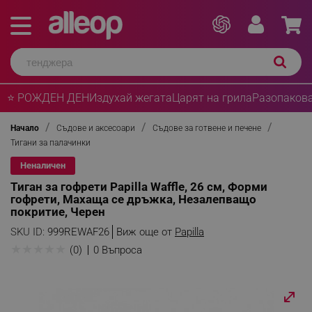
⭐ РОЖДЕН ДЕН
Издухай жегата
Царят на грила
Разопакова
Начало
Съдове и аксесоари
Съдове за готвене и печене
Тигани за палачинки
Неналичен
Тиган за гофрети Papilla Waffle, 26 см, Форми
гофрети, Махаща се дръжка, Незалепващо
покритие, Черен
SKU ID:
999REWAF26
Виж още от
Papilla
★
★
★
★
★
(0)
0 Въпроса