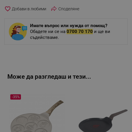
favorite_border
Споделяне
Имате въпрос или нужда от помощ?
Обадете ни се на
0700 70 170
и ще ви
съдействаме.
Може да разгледаш и тези...
-35%