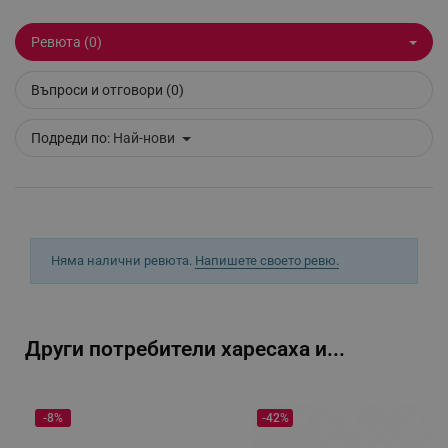
Ревюта (0)
_sgf_clicked_banners
.alleop.bg
Въпроси и отговори (0)
Подреди по:
Най-нови
_sgf_rq
.alleop.bg
Няма налични ревюта.
Напишете своето ревю.
segmentifyExtension
.alleop.bg
Други потребители харесаха и...
sgfUserUpdateData
.alleop.bg
-8%
-42%