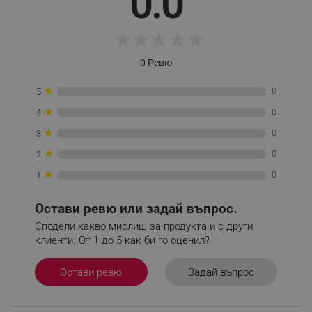
0.0
★
★
★
★
★
_sgf_tracking
.alleop.bg
0 Ревю
★
0
5
★
0
4
★
0
3
★
0
2
_sgf_delayed_actions,
.alleop.bg
★
0
1
Остави ревю или задай въпрос.
_sgf_delayed_campaigns
.alleop.bg
Сподели какво мислиш за продукта и с други
клиенти. От 1 до 5 как би го оценил?
Задай въпрос
Остави ревю
_sgf_npq
.alleop.bg