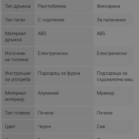
Тип дръжка
Разглобяема
Фиксирана
ЕФЕКТИВНОСТ
ТАРГЕТИРАНЕ
Тип тиган
С отделения
За палачинки
ФУНКЦИОНАЛНОСТ
Материал
ABS
ABS
дръжка
НЕКЛАСИФИЦИРАНИ
Източник
Електрически
Електрически
на топлина
Строго необходимо
Ефективност
Инструкции
Подходящ за фурна
Подходяща за
за употреба
съдомиялна машин
Таргетиране
Функционалност
Некласифицирани
Материал
Алуминий
Мрамор
интериор
Строго необходимите бисквитки позволяват
основната функционалност на уебсайта, като
потребителско влизане и управление на
Тип готвене
Печене
Печене
акаунта. Уебсайтът не може да се използва
правилно без строго необходими бисквитки.
Цвят
Черен
Сив
Provider /
Име
Домейн