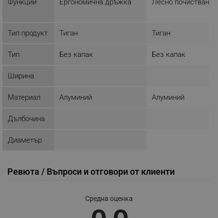
Функции
Ергономична дръжка
Лесно почистване
click_code_ps
.alleop.bg
_nzm_nosubscribe_92166-7699
.alleop.bg
Тип продукт
Тиган
Тиган
_nzm_idnl_92166-7699
.alleop.bg
_nzm_noid_92166-7699
.alleop.bg
Тип
Без капак
Без капак
_nzm_id_92166-7699
.alleop.bg
Ширина
_sgf_user_id
.alleop.bg
Материал
Алуминий
Алуминий
Дълбочина
_sgf_session_id
.alleop.bg
Диаметър
_sgf_push_permission_asked
.alleop.bg
Ревюта / Въпроси и отговори от клиенти
Google Privacy Policy
Средна оценка
_sgf_test_mode
.alleop.bg