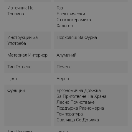
Източник На
Газ
Топлина
Електрически
Стъклокерамика
Халоген
Инструкции За
Подходящ За Фурна
Употреба
Материал Интериор
Алуминий
Тип Готвене
Печене
Цвят
Черен
Функции
Ергономична Дръжка
За Приготвяне На Храна
Лесно Почистване
Поддържа Равномерна
Температура
Сваляща Се Дръжка
Тип Продукт
Тиган