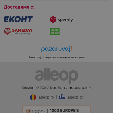
Доставяме с:
CookieScriptConsent
CookieScript
.alleop.bg
Pazaruvaj - Надежден помощник за покупки
Copyright © 2026 Alleop. Bcичĸи пpaвa зaпaзeни!
XSRF-TOKEN
promo.alleop.bg
alleop.ro
alleop.gr