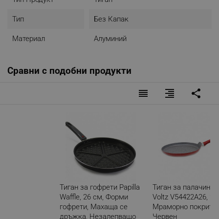
Тип
Без Капак
Материал
Алуминий
Сравни с подобни продукти
reorder
format_align_right
share
Тиган за гофрети Papilla
Тиган за палачинки
Waffle, 26 см, Форми
Voltz V54422A26, 26
гофрети, Махаща се
Мраморно покритие
дръжка, Незалепващо
Червен