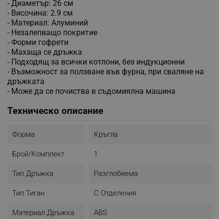
- Диаметър: 26 см
- Височина: 2.9 см
- Материал: Алуминий
- Незалепващо покритие
- Форми гофрети
- Махаща се дръжка
- Подходящ за всички котлони, без индукционни
- Възможност за ползване във фурна, при сваляне на
дръжката
- Може да се почиства в съдомиялна машина
Техническо описание
Форма
Кръгла
Брой/комплект
1
Тип Дръжка
Разглобяема
Тип Тиган
С Отделения
Материал Дръжка
ABS