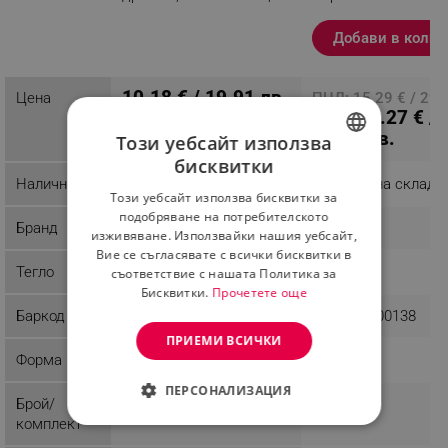
покритие, Черен
Добави в колич
Разглеждате този
продукт
10.18 € / 19.91 лв.
Цена
ПЦД: 15.29 € / 29.
14.27 € /
лв.
27.91 лв.
Този уебсайт използва
бисквитки
BULGARIAN
Наличност
Последни бройки
Налично на склад
Този уебсайт използва бисквитки за
ROMANIAN
подобряване на потребителското
Бранд
Papilla
Voltz
изживяване. Използвайки нашия уебсайт,
Вие се съгласявате с всички бисквитки в
Тегло
0.3 kg
0.89 kg
съответствие с нашата Политика за
Бисквитки.
Прочетете още
Баркод
3800235300138
ПРИЕМИ ВСИЧКИ
Форма
Кръгла
Кръгла
ПЕРСОНАЛИЗАЦИЯ
Брой/
1
1
комплект
СТРОГО НЕОБХОДИМО