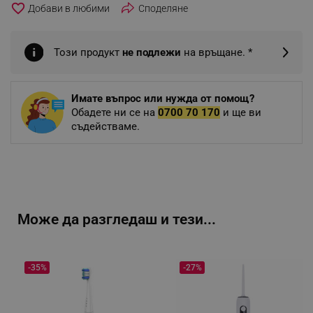
favorite_border
Споделяне
Този продукт
не подлежи
на връщане. *
Имате въпрос или нужда от помощ?
Обадете ни се на
0700 70 170
и ще ви
съдействаме.
Може да разгледаш и тези...
-35%
-27%