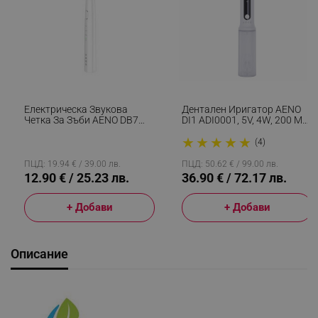
Електрическа Звукова
Дентален Иригатор AENO
Четка За Зъби AENO DB7
DI1 ADI0001, 5V, 4W, 200 Мл,
ADB0007, 30000 Rpm, IPX 7,
100 Psi, 4 Режима На
★
★
★
★
★
3 Програми, 1 Накрайник,
Почистване, 4 Накрайника,
(4)
До 100 Дни С Едно
Бял
Зареждане, Бял
ПЦД: 19.94 € / 39.00 лв.
ПЦД: 50.62 € / 99.00 лв.
12.90 € / 25.23 лв.
36.90 € / 72.17 лв.
+ Добави
+ Добави
Описание