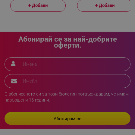
+ Добави
+ Добави
_sgf_delayed_actions,
.alleop.bg
Абонирай се за най-добрите
оферти.
_sgf_delayed_campaigns
.alleop.bg
_sgf_npq
.alleop.bg
С абонирането си за този бюлетин потвърждавам, че имам
навършени 16 години.
_sgf_clicked_banners
.alleop.bg