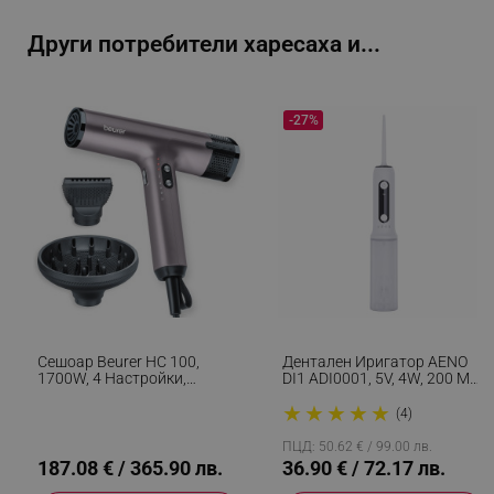
_sgf_user_id
.alleop.bg
Други потребители харесаха и...
_sgf_session_id
.alleop.bg
-27%
_sgf_push_permission_asked
.alleop.bg
Google Privacy Policy
_sgf_test_mode
.alleop.bg
Сешоар Beurer HC 100,
Дентален Иригатор AENO
1700W, 4 Настройки,
DI1 ADI0001, 5V, 4W, 200 Мл,
Вградена Памет, LED
100 Psi, 4 Режима На
★
★
★
★
★
Дисплей, Магнитни
Почистване, 4 Накрайника,
_sgf_tracking
.alleop.bg
(4)
Приставки, Йонизация,
Бял
Лилав
ПЦД: 50.62 € / 99.00 лв.
187.08 € / 365.90 лв.
36.90 € / 72.17 лв.