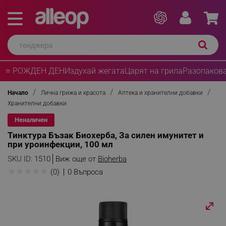
⭐ РОЖДЕН ДЕН
Издухай жегата
Царят на грила
Разопакова
Начало
Лична грижа и красота
Аптека и хранителни добавки
Хранителни добавки
Неналичен
Тинктура Бъзак Биохерба, За силен имунитет и
при уроинфекции, 100 мл
SKU ID:
1510
Виж още от
Bioherba
★
★
★
★
★
(0)
0 Въпроса