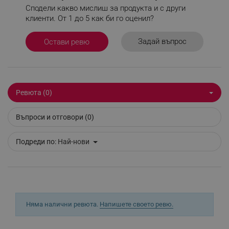
Сподели какво мислиш за продукта и с други
клиенти. От 1 до 5 как би го оценил?
Строго необходимо
Ефективност
Задай въпрос
Остави ревю
Таргетиране
Функционалност
Некласифицирани
Строго необходимите бисквитки позволяват
Ревюта (0)
основната функционалност на уебсайта, като
потребителско влизане и управление на
акаунта. Уебсайтът не може да се използва
Въпроси и отговори (0)
правилно без строго необходими бисквитки.
Provider /
Име
Подреди по:
Най-нови
Домейн
click_code_ps
.alleop.bg
_nzm_nosubscribe_92166-7699
.alleop.bg
_nzm_idnl_92166-7699
.alleop.bg
_nzm_noid_92166-7699
.alleop.bg
Няма налични ревюта.
Напишете своето ревю.
_nzm_id_92166-7699
.alleop.bg