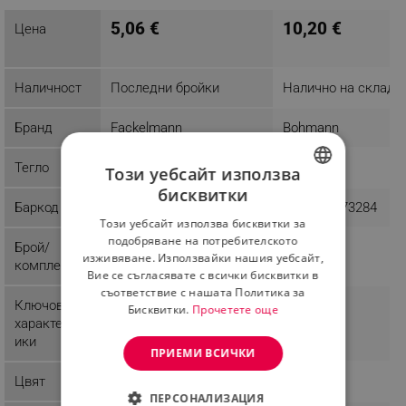
5,06 €
10,20 €
Цена
Наличност
Последни бройки
Налично на склад
Бранд
Fackelmann
Bohmann
Тегло
0.1 kg
1 kg
Този уебсайт използва
бисквитки
BULGARIAN
Баркод
4008033497817
4690317073284
Този уебсайт използва бисквитки за
ROMANIAN
подобряване на потребителското
Брой/
1
изживяване. Използвайки нашия уебсайт,
комплект
Вие се съгласявате с всички бисквитки в
съответствие с нашата Политика за
Ключови
Многофункционален
Бисквитки.
Прочетете още
характерист
ики
ПРИЕМИ ВСИЧКИ
Цвят
Черен/Сребрист
Черен
ПЕРСОНАЛИЗАЦИЯ