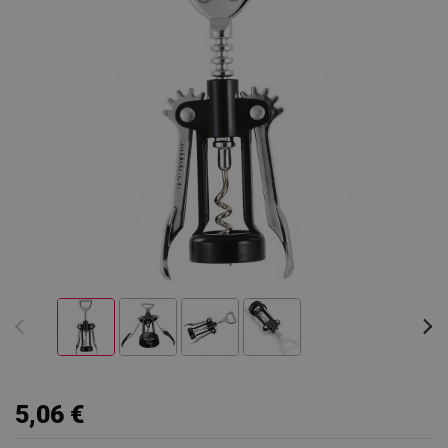
5,06 €