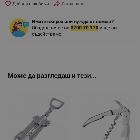
favorite_border
Споделяне
Имате въпрос или нужда от помощ?
Обадете ни се на
0700 70 170
и ще ви
съдействаме.
Може да разгледаш и тези...