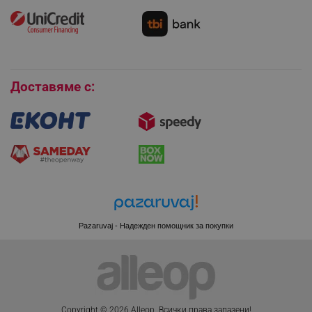
Как да се абонирам за имейл бюлетина?
Условия за връщане
LaVisitorId_YWxsZW9wLmxhZGVzay5jb20v
.alleop.bg
Покупки на изплащане
LaSID
Quality Unit LLC
Бисквитки
www.alleop.bg
Доставяме с:
PHPSESSID
PHP.net
editor.alleop.bg
Pazaruvaj - Надежден помощник за покупки
Copyright © 2026 Alleop. Bcичĸи пpaвa зaпaзeни!