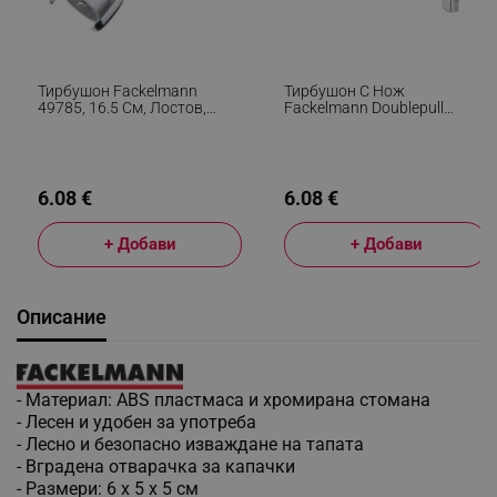
Тирбушон Fackelmann
Тирбушон С Нож
49785, 16.5 См, Лостов,
Fackelmann Doublepull
Неръждаема Стомана,
49459, Келнерски, 12 См,
Инокс
Неръждаема Стомана,
Сребрист
6.08 €
6.08 €
+ Добави
+ Добави
Описание
- Материал: ABS пластмаса и хромирана стомана
- Лесен и удобен за употреба
- Лесно и безопасно изваждане на тапата
- Вградена отварачка за капачки
- Размери: 6 x 5 x 5 см