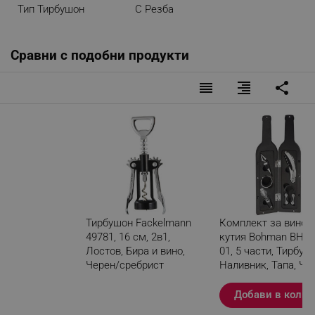
Тип Тирбушон
С Резба
Сравни с подобни продукти
reorder
format_align_right
share
Тирбушон Fackelmann
Комплект за вино 
49781, 16 см, 2в1,
кутия Bohman BH-W
Лостов, Бира и вино,
01, 5 части, Тирбуш
Черен/сребрист
Наливник, Тапа, Че
Разглеждате този
Добави в колич
продукт