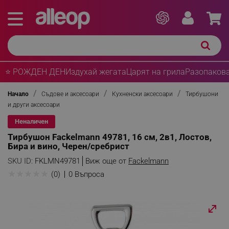
⭐ РОЖДЕН ДЕН
Издухай жегата
Царят на грила
Разопакова
Начало
Съдове и аксесоари
Кухненски аксесоари
Тирбушони
и други аксесоари
Неналичен
Тирбушон Fackelmann 49781, 16 см, 2в1, Лостов,
Бира и вино, Черен/сребрист
SKU ID:
FKLMN49781
Виж още от
Fackelmann
★
★
★
★
★
(0)
0 Въпроса