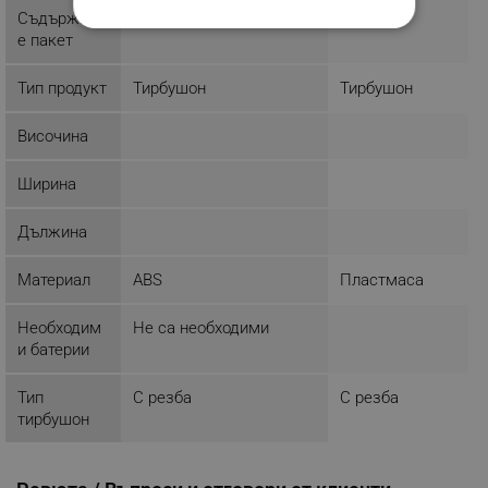
Съдържани
1 х Тирбушон
СТРОГО НЕОБХОДИМО
е пакет
ЕФЕКТИВНОСТ
Тип продукт
Тирбушон
Тирбушон
ТАРГЕТИРАНЕ
Височина
ФУНКЦИОНАЛНОСТ
Ширина
НЕКЛАСИФИЦИРАНИ
Дължина
Материал
ABS
Пластмаса
Строго необходимо
Ефективност
Необходим
Не са необходими
Таргетиране
Функционалност
и батерии
Некласифицирани
Тип
С резба
С резба
Строго необходимите бисквитки позволяват
тирбушон
основната функционалност на уебсайта, като
потребителско влизане и управление на
акаунта. Уебсайтът не може да се използва
правилно без строго необходими бисквитки.