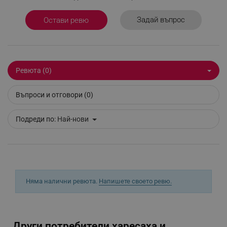
_sgf_test_mode
.alleop.bg
Задай въпрос
Остави ревю
_sgf_tracking
.alleop.bg
Ревюта (0)
Въпроси и отговори (0)
Подреди по:
Най-нови
_sgf_delayed_actions,
.alleop.bg
Няма налични ревюта.
Напишете своето ревю.
_sgf_delayed_campaigns
.alleop.bg
Други потребители харесаха и...