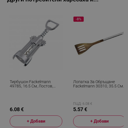
_sgf_npq
.alleop.bg
-8%
_sgf_clicked_banners
.alleop.bg
_sgf_rq
.alleop.bg
Тирбушон Fackelmann
Лопатка За Обръщане
49785, 16.5 См, Лостов,
Fackelmann 30310, 35.5 См,
Неръждаема Стомана,
Акация, Инокс Сребрист/
Инокс
Кафяв
segmentifyExtension
.alleop.bg
ПЦД: 6.08 €
6.08 €
5.57 €
+ Добави
+ Добави
sgfUserUpdateData
.alleop.bg