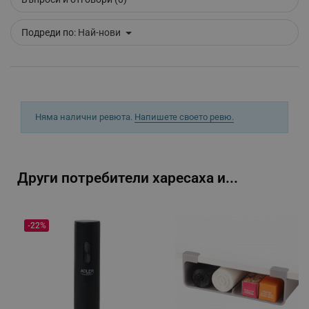
Подреди по:
Най-нови
_sgf_delayed_campaigns
.alleop.bg
_sgf_npq
.alleop.bg
Няма налични ревюта.
Напишете своето ревю.
_sgf_clicked_banners
.alleop.bg
Други потребители харесаха и...
-22%
_sgf_rq
.alleop.bg