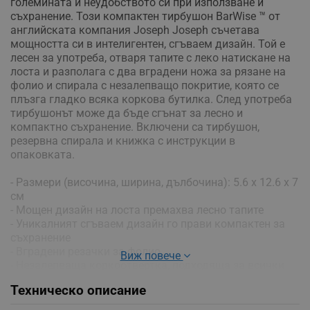
големината и неудобството си при използване и
съхранение. Този компактен тирбушон BarWise ™ от
английската компания Joseph Joseph съчетава
мощността си в интелигентен, сгъваем дизайн. Той е
лесен за употреба, отваря тапите с леко натискане на
лоста и разполага с два вградени ножа за рязане на
фолио и спирала с незалепващо покритие, която се
плъзга гладко всяка коркова бутилка. След употреба
тирбушонът може да бъде сгънат за лесно и
компактно съхранение. Включени са тирбушон,
резервна спирала и книжка с инструкции в
опаковката.
- Размери (височина, ширина, дълбочина): 5.6 x 12.6 x 7
см
- Мощен дизайн на лоста премахва лесно тапите
- Уникалният сгъваем дизайн го прави компактен за
съхранение
- Вградени резачки за фолио
Виж повече
- Незалепваща коркоотвертка, подходяща за всички
видове корк
Техническо описание
- Включена резервна коркова тапа
- Препоръчва се почистване с навлажнена кърпа