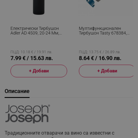
Електрически Тирбушон
Мултифункционален
Adler AD 4509, 20-24 Мм,
Тирбушон Tasty 678384,
Нож За Фолио, Черен
Неръждаема Стомана, Син
ПЦД: 10.18 € / 19.91 лв.
ПЦД: 13.75 € / 26.89 лв.
7.99 € / 15.63 лв.
8.64 € / 16.90 лв.
+ Добави
+ Добави
Описание
Традиционните отварачи за вино са известни с