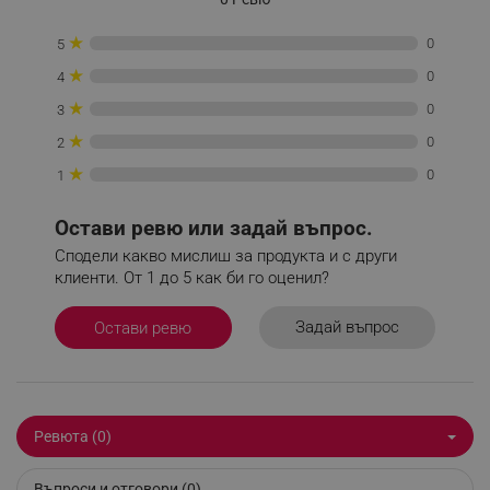
★
0
5
_sgf_push_permission_asked
.alleop.bg
★
0
4
★
Google Privacy Policy
0
3
★
0
2
★
0
1
_sgf_test_mode
.alleop.bg
Остави ревю или задай въпрос.
Сподели какво мислиш за продукта и с други
клиенти. От 1 до 5 как би го оценил?
_sgf_tracking
.alleop.bg
Задай въпрос
Остави ревю
Ревюта (0)
_sgf_delayed_actions,
.alleop.bg
Въпроси и отговори (0)