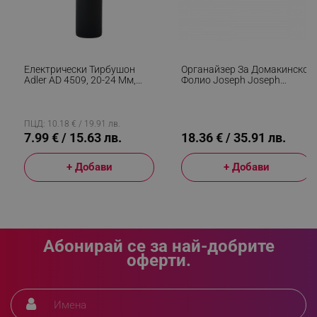
segmentifyExtension
.alleop.bg
Електрически Тирбушон
Органайзер За Домакинско
Adler AD 4509, 20-24 Мм,
Фолио Joseph Joseph
sgfUserUpdateData
.alleop.bg
Нож За Фолио, Черен
CupboardStore 851699, 33
См, Прикрепяне Към Рафт,
Пластмаса, Сив
ПЦД: 10.18 € / 19.91 лв.
7.99 € / 15.63 лв.
18.36 € / 35.91 лв.
+ Добави
+ Добави
rlv_h_fbp
.alleop.bg
rlv_
.alleop.bg
rlv_mode
.alleop.bg
Абонирай се за най-добрите
rlv_p
.alleop.bg
оферти.
rlv_g
.alleop.bg
rlv_s
.alleop.bg
rlv_iv
.alleop.bg