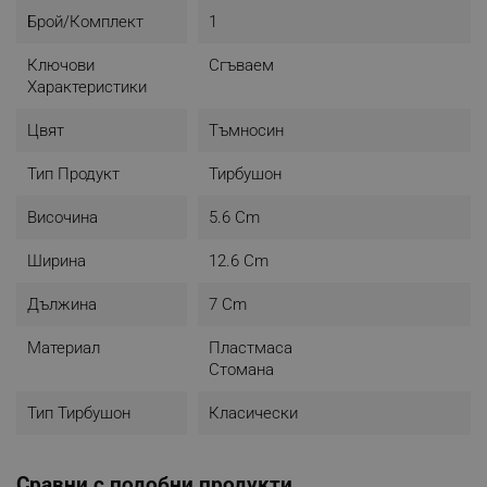
- Остър връх - дръжте пръстите далеч от върха по
Брой/комплект
1
време на употреба и почистване
- Съхранявайте на място, недостъпно за деца
Ключови
Сгъваем
- Цвят: тъмносин
Характеристики
Цвят
Тъмносин
Тип Продукт
Тирбушон
Височина
5.6 Cm
Ширина
12.6 Cm
Дължина
7 Cm
Материал
Пластмаса
Стомана
Тип Тирбушон
Класически
Сравни с подобни продукти