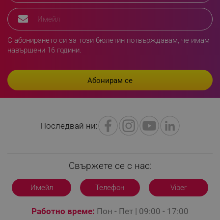
rlv_e_pt
.alleop.bg
rlv_e
.alleop.bg
С абонирането си за този бюлетин потвърждавам, че имам
rlv_h_profile
.alleop.bg
навършени 16 години.
rlv_h_cart
.alleop.bg
rlv_h_wish
.alleop.bg
rlv_impersonate_p
.alleop.bg
rlv_endpoint
.alleop.bg
rlv_hashes
.alleop.bg
Последвай ни:
rlv_first_session
.alleop.bg
rlv_rid
.alleop.bg
rlv_rpid
.alleop.bg
Свържете се с нас:
rlv_rpos
.alleop.bg
rlv_bid
.alleop.bg
Имейл
Телефон
Viber
rlv_odid
.alleop.bg
Работно време:
Пон - Пет | 09:00 - 17:00
_twoAttr
.alleop.bg