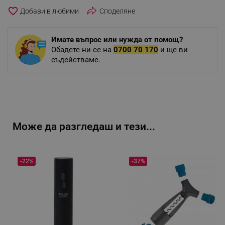
favorite_border
Споделяне
Имате въпрос или нужда от помощ?
Обадете ни се на
0700 70 170
и ще ви
съдействаме.
Може да разгледаш и тези...
-22%
-37%