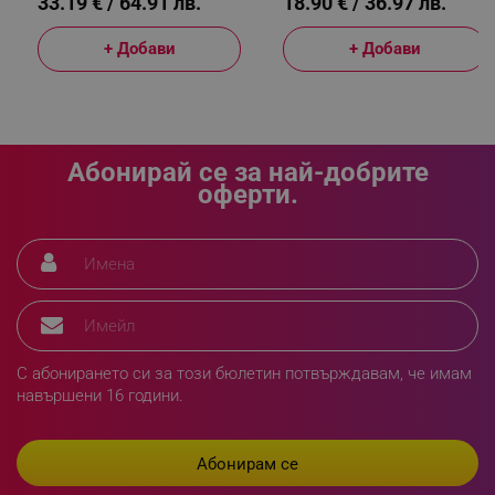
33.19 € / 64.91 лв.
18.90 € / 36.97 лв.
_sgf_rq
.alleop.bg
+ Добави
+ Добави
Абонирай се за най-добрите
оферти.
segmentifyExtension
.alleop.bg
sgfUserUpdateData
.alleop.bg
С абонирането си за този бюлетин потвърждавам, че имам
навършени 16 години.
rlv_h_fbp
.alleop.bg
rlv_
.alleop.bg