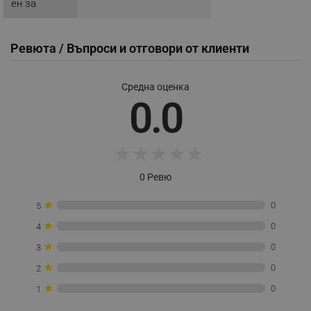
НЕКЛАСИФИЦИРАНИ
ен за
Ревюта / Въпроси и отговори от клиенти
Строго необходимо
Ефективност
Таргетиране
Функционалност
Средна оценка
0.0
Некласифицирани
Строго необходимите бисквитки позволяват
основната функционалност на уебсайта, като
★
★
★
★
★
потребителско влизане и управление на
акаунта. Уебсайтът не може да се използва
правилно без строго необходими бисквитки.
0 Ревю
Provider /
Име
★
Домейн
0
5
★
click_code_ps
.alleop.bg
0
4
_nzm_nosubscribe_92166-7699
.alleop.bg
★
0
3
_nzm_idnl_92166-7699
.alleop.bg
★
0
2
_nzm_noid_92166-7699
.alleop.bg
★
0
1
_nzm_id_92166-7699
.alleop.bg