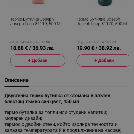
Термо Бутилка Joseph
Термо Бутилка Joseph
Joseph Loop 81119, 500 Мл,
Joseph Loop 81120, 500 Мл,
Двойни Стени С Меден
Двойни Стени, Закачаща Се
Слой, Закачаща Се Капачка,
Капачка, Вакуумна
Вакуумна Изолация, Корал
Изолация, Син
ПЦД: 24.04 € / 47.02 лв.
ПЦД: 24.04 € / 47.02 лв.
18.88 € / 36.93 лв.
19.90 € / 38.92 лв.
+ Добави
+ Добави
Описание
Двустенна термо бутилка от стомана в плътен
блестящ тъмно син цвят, 450 мл
термо бутилка за топли или студени напитки;
модерен дизайн;
термос с двойни стени, който изолира течността и
запазва температурата й в продължение на часове;