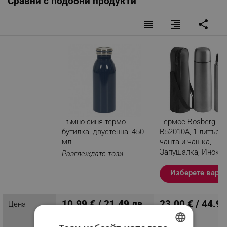
Сравни с подобни продукти
reorder
format_align_right
share
Тъмно синя термо
Термос Rosberg
бутилка, двустенна, 450
R52010A, 1 литър, 
мл
чанта и чашка,
Запушалка, Инокс
Разглеждате този
продукт
Изберете вари
10.99 € / 21.49 лв.
23.00 € / 44.98
Цена