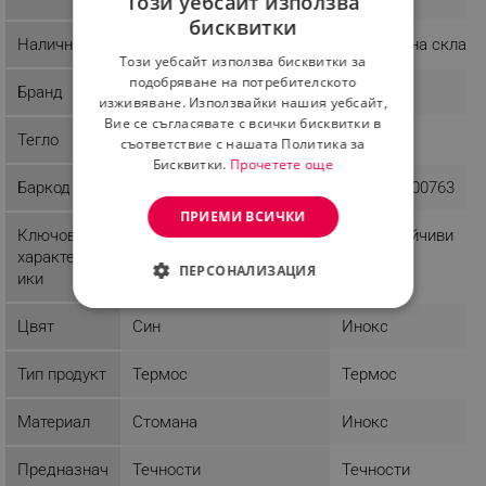
Този уебсайт използва
бисквитки
BULGARIAN
Наличност
Последни бройки
Налично на склад
Този уебсайт използва бисквитки за
ROMANIAN
подобряване на потребителското
Бранд
DistaHome
Rosberg
изживяване. Използвайки нашия уебсайт,
Вие се съгласявате с всички бисквитки в
Тегло
0.4 kg
0.67 kg
съответствие с нашата Политика за
Бисквитки.
Прочетете още
Баркод
3800235300763
ПРИЕМИ ВСИЧКИ
Ключови
Водоустойчиви
характерист
ПЕРСОНАЛИЗАЦИЯ
ики
СТРОГО НЕОБХОДИМО
Цвят
Син
Инокс
ЕФЕКТИВНОСТ
Тип продукт
Термос
Термос
ТАРГЕТИРАНЕ
Материал
Стомана
Инокс
ФУНКЦИОНАЛНОСТ
Предназнач
Течности
Течности