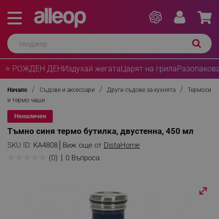
⭐ РОЖДЕН ДЕН
Издухай жегата
Царят на грила
Разопакова
Начало
Съдове и аксесоари
Други съдове за кухнята
Термоси
и термо чаши
Неналичен
Тъмно синя термо бутилка, двустенна, 450 мл
SKU ID:
KA4808
Виж още от
DistaHome
★
★
★
★
★
(0)
0 Въпроса