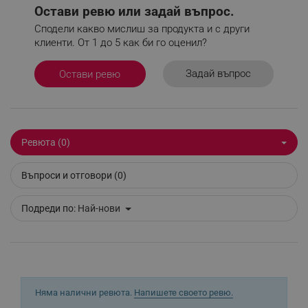
Остави ревю или задай въпрос.
_sgf_user_id
.alleop.bg
Сподели какво мислиш за продукта и с други
клиенти. От 1 до 5 как би го оценил?
Задай въпрос
Остави ревю
_sgf_session_id
.alleop.bg
_sgf_push_permission_asked
.alleop.bg
Ревюта (0)
Google Privacy Policy
Въпроси и отговори (0)
_sgf_test_mode
.alleop.bg
Подреди по:
Най-нови
_sgf_tracking
.alleop.bg
Няма налични ревюта.
Напишете своето ревю.