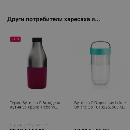
Други потребители харесаха и...
_sgf_delayed_actions,
.alleop.bg
-31%
_sgf_delayed_campaigns
.alleop.bg
_sgf_npq
.alleop.bg
Термо Бутилка С Вградена
Бутилка С Отделения Lekue
Кутия За Храна Trebonn
On The Go 1010225, 600 Мл,
_sgf_clicked_banners
.alleop.bg
Food&Hydrate 2 1622108,
-20/+100°C, Херметично
450/520 Мл, Неръждаема
Затваряне, Дръжка,
Стомана, Лилав/Инокс
Тюркоаз
ПЦД: 48.06 € / 94.00 лв.