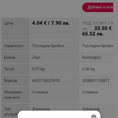
Черен/бял
продукт
Добави в колич
4.04 € / 7.90 лв.
Цена
ПЦД: 51.08 € / 99.
33.50 € /
лв.
65.52 лв.
Наличност
Последни бройки
Последни бройки
Бранд
Zilan
Remington
Тегло
0.07 kg
0.56 kg
Баркод
6423154023918
5038061100877
Материал
Стомана
Стомана
ножчета
Тип
Домашна
Домашна
употреба