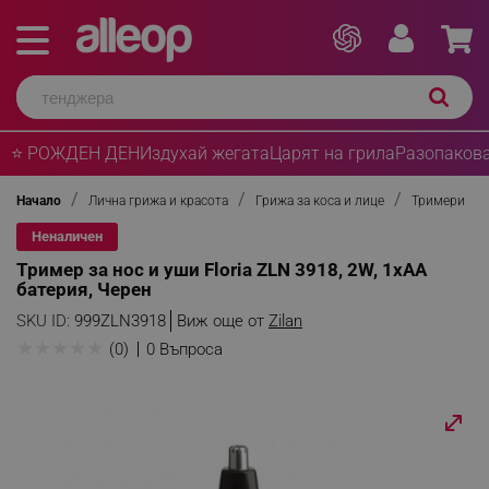
⭐ РОЖДЕН ДЕН
Издухай жегата
Царят на грила
Разопакова
Начало
Лична грижа и красота
Грижа за коса и лице
Тримери
Неналичен
Тример за нос и уши Floria ZLN 3918, 2W, 1xAA
батерия, Черен
SKU ID:
999ZLN3918
Виж още от
Zilan
★
★
★
★
★
(0)
0 Въпроса