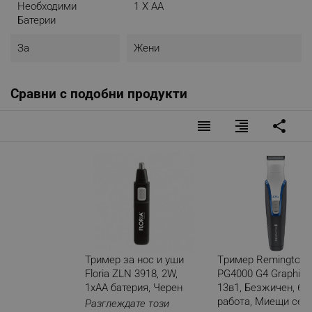
Необходими
1 X AA
Батерии
За
Жени
Сравни с подобни продукти
reorder
format_align_right
share
Тример за нос и уши
Tример Remington
Floria ZLN 3918, 2W,
PG4000 G4 Graphite,
1xAA батерия, Черен
13в1, Безжичен, 60
работа, Миещи се г
Разглеждате този