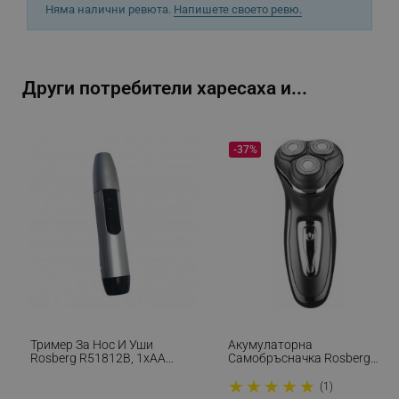
Няма налични ревюта.
Напишете своето ревю.
_sgf_rq
.alleop.bg
Други потребители харесаха и...
-37%
segmentifyExtension
.alleop.bg
sgfUserUpdateData
.alleop.bg
Тример За Нос И Уши
Акумулаторна
Rosberg R51812B, 1хАА
Самобръсначка Rosberg
rlv_h_fbp
.alleop.bg
Батерия, Прецизно Острие
R51814B, 3 Глави, 600 MAh,
★
★
★
★
★
От Неръждаема Стомана,
Тример, Черен
(1)
rlv_
.alleop.bg
Сив/черен