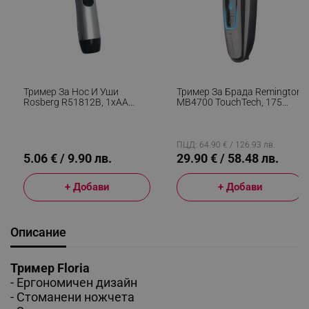
Тример За Нос И Уши
Тример За Брада Remington
Rosberg R51812B, 1хАА
MB4700 TouchTech, 175
Батерия, Прецизно Острие
Дължини, Auto Turbo,
От Неръждаема Стомана,
Автономия 50 Мин, USB,
Сив/черен
Черен
ПЦД: 64.90 € / 126.93 лв.
5.06 € / 9.90 лв.
29.90 € / 58.48 лв.
+ Добави
+ Добави
Описание
Тример Floria
- Ергономичен дизайн
- Стоманени ножчета