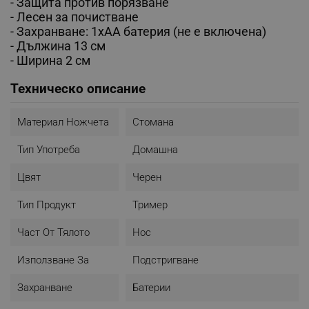
- Защита против порязване
- Лесен за почистване
- Захранване: 1хАА батерия (не е включена)
- Дължина 13 см
- Ширина 2 см
Техническо описание
Материал Ножчета
Стомана
Тип Употреба
Домашна
Цвят
Черен
Тип Продукт
Тример
Част От Тялото
Нос
Използване За
Подстригване
Захранване
Батерии