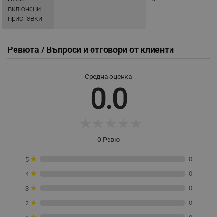
_nzm_id_92166-7699
.alleop.bg
включени
приставки
_sgf_user_id
.alleop.bg
Ревюта / Въпроси и отговори от клиенти
_sgf_session_id
.alleop.bg
Средна оценка
0.0
_sgf_push_permission_asked
.alleop.bg
Google Privacy Policy
★
★
★
★
★
0 Ревю
_sgf_test_mode
.alleop.bg
★
0
5
★
0
4
★
0
3
_sgf_tracking
.alleop.bg
★
0
2
★