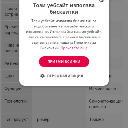
Този уебсайт използва
Покритие
Графит
бисквитки
острие
BULGARIAN
Този уебсайт използва бисквитки за
ROMANIAN
подобряване на потребителското
Време за
600 min
изживяване. Използвайки нашия уебсайт,
зареждане
Вие се съгласявате с всички бисквитки в
съответствие с нашата Политика за
Нива на
Бисквитки.
Прочетете още
рязане
ПРИЕМИ ВСИЧКИ
Автономия
60 min
Цвят
Черен
Черен / Бял
ПЕРСОНАЛИЗАЦИЯ
СТРОГО НЕОБХОДИМО
Функции
Измиваща се
ЕФЕКТИВНОСТ
Технологии
Самонаточващи се
ножчета
ТАРГЕТИРАНЕ
Тип продукт
Тример
Тример
ФУНКЦИОНАЛНОСТ