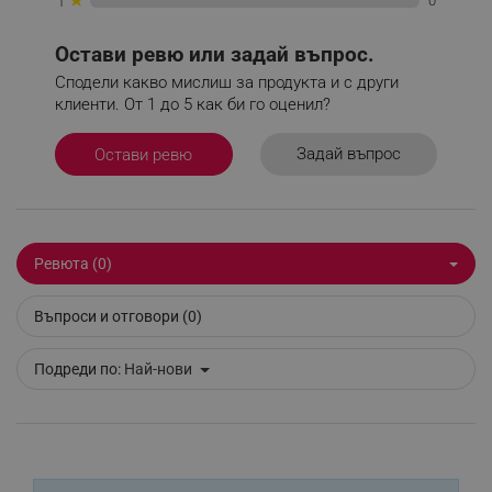
0
1
Остави ревю или задай въпрос.
Сподели какво мислиш за продукта и с други
клиенти. От 1 до 5 как би го оценил?
_sgf_delayed_actions,
.alleop.bg
Задай въпрос
Остави ревю
_sgf_delayed_campaigns
.alleop.bg
Ревюта (0)
Въпроси и отговори (0)
_sgf_npq
.alleop.bg
Подреди по:
Най-нови
_sgf_clicked_banners
.alleop.bg