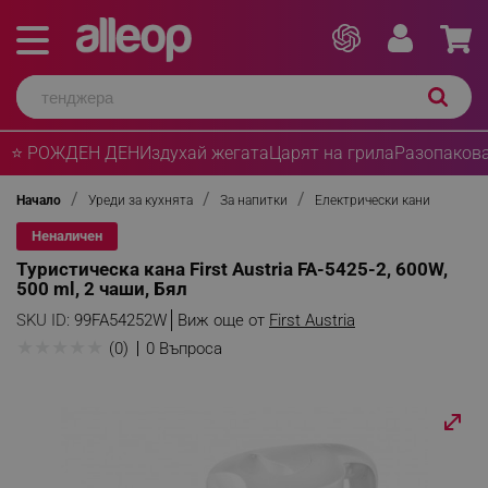
⭐ РОЖДЕН ДЕН
Издухай жегата
Царят на грила
Разопакова
Начало
Уреди за кухнята
За напитки
Електрически кани
Неналичен
Туристическа кана First Austria FA-5425-2, 600W,
500 ml, 2 чаши, Бял
SKU ID:
99FA54252W
Виж още от
First Austria
★
★
★
★
★
(0)
0 Въпроса