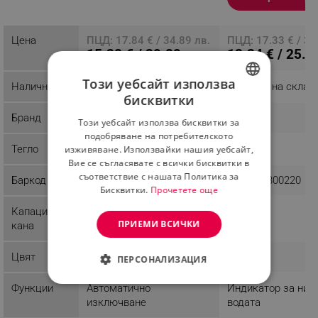
Цена
ПЦД: 17.84 € / 34.89 лв.
ПЦД: 17.33 € / 33
15.28 € / 29.89 лв.
13.24 € / 25.9
Този уебсайт използва
Наличност
Последни бройки
Налично на склад
бисквитки
BULGARIAN
Бранд
First Austria
Voltz
Този уебсайт използва бисквитки за
ROMANIAN
подобряване на потребителското
Тегло
0.6 kg
0.98 kg
изживяване. Използвайки нашия уебсайт,
Вие се съгласявате с всички бисквитки в
съответствие с нашата Политика за
Баркод
9003898001075
3800235300220
Бисквитки.
Прочетете още
Капацитет
1.7 l
ПРИЕМИ ВСИЧКИ
кана
Цвят
Бял
Крема
ПЕРСОНАЛИЗАЦИЯ
СТРОГО НЕОБХОДИМО
Функции
Автоматично
Индикатор за нив
изключване
водата
ЕФЕКТИВНОСТ