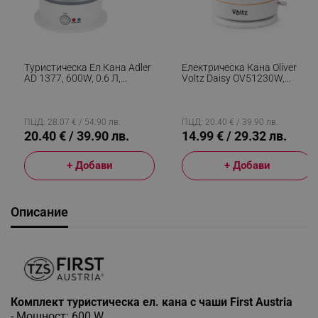
Туристическа Ел.кана Adler
Електрическа Кана Oliver
AD 1377, 600W, 0.6 Л,
Voltz Daisy OV51230W,
Сгъваем Силиконов
2200W, 1.7 Л, Автоматично
Корпус, Защита От
Изключване, Бял
Прегряване, Светлинен
Индикатор, Бял
ПЦД: 28.07 € / 54.90 лв.
ПЦД: 20.40 € / 39.90 лв.
20.40 € / 39.90 лв.
14.99 € / 29.32 лв.
+ Добави
+ Добави
Описание
Комплект туристическа ел. кана с чаши First Austria
- Мощност: 600 W