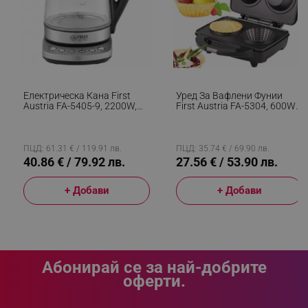
_sgf_clicked_banners
.alleop.bg
_sgf_rq
.alleop.bg
Електрическа Кана First
Уред За Вафлени Фунии
Austria FA-5405-9, 2200W,
First Austria FA-5304, 600W,
1.7 Л, 4 Настройки, LED,
2 Вафли, Незалепващо
Индикатор, Поддържане На
Покритие, Черен
Топлина, Инокс
ПЦД: 61.31 € / 119.91 лв.
ПЦД: 35.74 € / 69.90 лв.
40.86 € / 79.92 лв.
27.56 € / 53.90 лв.
+ Добави
+ Добави
segmentifyExtension
.alleop.bg
sgfUserUpdateData
.alleop.bg
Абонирай се за най-добрите
оферти.