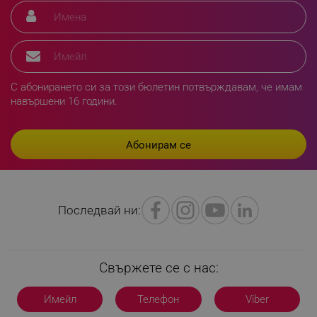
rlv_h_fbp
.alleop.bg
rlv_
.alleop.bg
С абонирането си за този бюлетин потвърждавам, че имам
rlv_mode
.alleop.bg
навършени 16 години.
rlv_p
.alleop.bg
rlv_g
.alleop.bg
rlv_s
.alleop.bg
rlv_iv
.alleop.bg
rlv_e_pt
.alleop.bg
Последвай ни:
rlv_e
.alleop.bg
rlv_h_profile
.alleop.bg
rlv_h_cart
.alleop.bg
Свържете се с нас:
rlv_h_wish
.alleop.bg
rlv_impersonate_p
.alleop.bg
Имейл
Телефон
Viber
rlv_endpoint
.alleop.bg