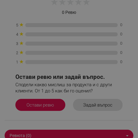
★
★
★
★
★
_nzm_nosubscribe_92166-7699
.alleop.bg
0 Ревю
_nzm_idnl_92166-7699
.alleop.bg
★
_nzm_noid_92166-7699
.alleop.bg
0
5
_nzm_id_92166-7699
.alleop.bg
★
0
4
_sgf_user_id
.alleop.bg
★
0
3
★
0
2
★
0
1
_sgf_session_id
.alleop.bg
Остави ревю или задай въпрос.
Сподели какво мислиш за продукта и с други
клиенти. От 1 до 5 как би го оценил?
_sgf_push_permission_asked
.alleop.bg
Задай въпрос
Остави ревю
Google Privacy Policy
_sgf_test_mode
.alleop.bg
Ревюта (0)