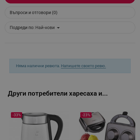
Въпроси и отговори (0)
_sgf_tracking
.alleop.bg
Подреди по:
Най-нови
_sgf_delayed_actions,
.alleop.bg
Няма налични ревюта.
Напишете своето ревю.
Други потребители харесаха и...
_sgf_delayed_campaigns
.alleop.bg
-33%
-23%
_sgf_npq
.alleop.bg