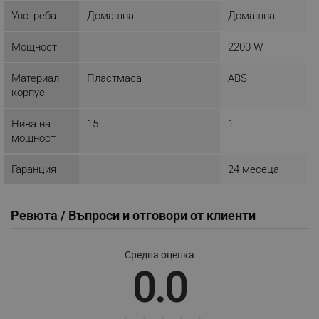
Употреба
Домашна
Домашна
ТАРГЕТИРАНЕ
Мощност
2200 W
ФУНКЦИОНАЛНОСТ
Материал
Пластмаса
ABS
НЕКЛАСИФИЦИРАНИ
корпус
Нива на
15
1
мощност
Строго необходимо
Ефективност
Таргетиране
Функционалност
Гаранция
24 месеца
Некласифицирани
Ревюта / Въпроси и отговори от клиенти
Строго необходимите бисквитки позволяват
основната функционалност на уебсайта, като
потребителско влизане и управление на
акаунта. Уебсайтът не може да се използва
Средна оценка
правилно без строго необходими бисквитки.
0.0
Provider /
Име
Домейн
click_code_ps
.alleop.bg