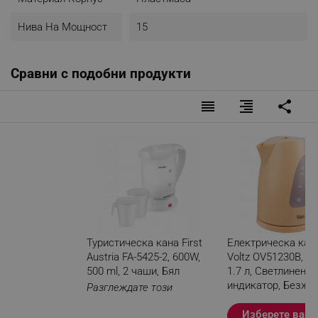
Нива На Мощност
15
Сравни с подобни продукти
reorder
format_align_right
share
Туристическа кана First
Електрическа кана
Austria FA-5425-2, 600W,
Voltz OV51230B, 2
500 ml, 2 чаши, Бял
1.7 л, Светлинен
индикатор, Безжи
Разглеждате този
Кремав
продукт
Изберете вари