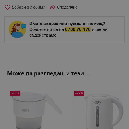
favorite_border
Споделяне
Имате въпрос или нужда от помощ?
Обадете ни се на
0700 70 170
и ще ви
съдействаме.
Може да разгледаш и тези...
-27%
-27%