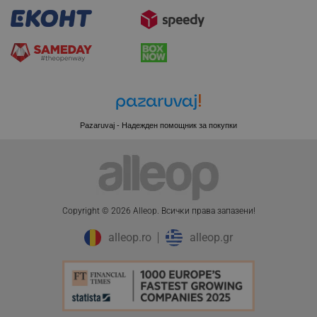
LaSID
Quality Unit LLC
www.alleop.bg
PHPSESSID
PHP.net
editor.alleop.bg
Pazaruvaj - Надежден помощник за покупки
Copyright © 2026 Alleop. Bcичĸи пpaвa зaпaзeни!
alleop.ro
alleop.gr