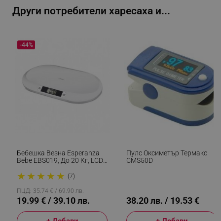
Други потребители харесаха и...
-44%
_sgf_session_id
.alleop.bg
_sgf_push_permission_asked
.alleop.bg
Google Privacy Policy
_sgf_test_mode
.alleop.bg
Бебешка Везна Esperanza
Пулс Оксиметър Термакс
Bebe EBS019, До 20 Кг, LCD
CMS50D
Екран, Функция HOLD, Бял
★
★
★
★
★
(7)
_sgf_tracking
.alleop.bg
ПЦД: 35.74 € / 69.90 лв.
19.99 € / 39.10 лв.
38.20 лв. / 19.53 €
+ Добави
+ Добави