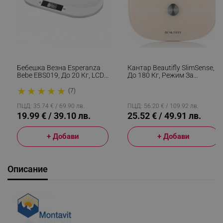
Бебешка Везна Esperanza
Кантар Beautifly SlimSense,
Bebe EBS019, До 20 Кг, LCD
До 180 Кг, Режим За
Екран, Функция HOLD, Бял
Спортисти, 9 Профила,
★
★
★
★
★
Проследяване На
(7)
Напредъка, LCD, Анализ На
Телесен Състав, Бежов
ПЦД: 35.74 € / 69.90 лв.
ПЦД: 56.20 € / 109.92 лв.
19.99 € / 39.10 лв.
25.52 € / 49.91 лв.
+ Добави
+ Добави
Описание