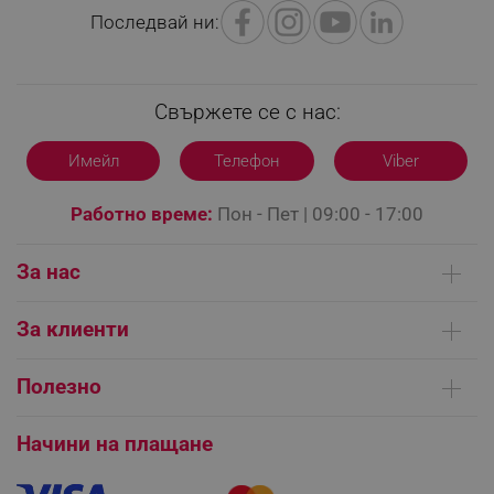
Последвай ни:
Свържете се с нас:
Имейл
Телефон
Viber
segmentifyExtension
.alleop.bg
Работно време:
Пон - Пет | 09:00 - 17:00
sgfUserUpdateData
.alleop.bg
За нас
Кои сме ние
За клиенти
Контакти
Доставка на поръчки
Сервизни центрове
Полезно
Начини на плащане
rlv_h_fbp
.alleop.bg
Общи условия на сайта
FAQ | Чести въпроси
Платформа за ОРС
Начини на плащане
rlv_
.alleop.bg
Как да направя поръчка?
Гаранция и сервиз
rlv_mode
.alleop.bg