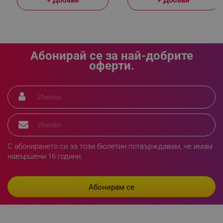
_sgf_delayed_actions,
.alleop.bg
Абонирай се за най-добрите
оферти.
_sgf_delayed_campaigns
.alleop.bg
_sgf_npq
.alleop.bg
С абонирането си за този бюлетин потвърждавам, че имам
навършени 16 години.
_sgf_clicked_banners
.alleop.bg
_sgf_rq
.alleop.bg