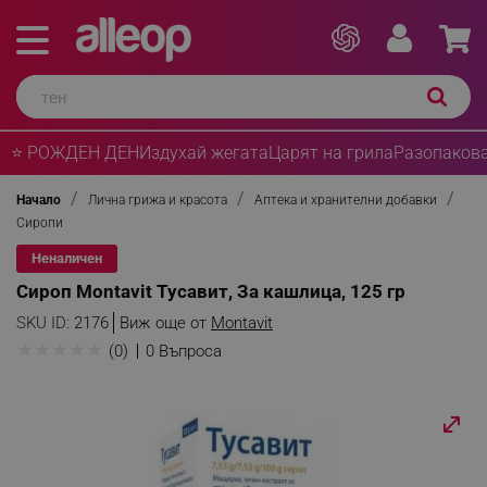
⭐ РОЖДЕН ДЕН
Издухай жегата
Царят на грила
Разопакова
Начало
Лична грижа и красота
Аптека и хранителни добавки
Сиропи
Неналичен
Сироп Montavit Тусавит, За кашлица, 125 гр
SKU ID:
2176
Виж още от
Montavit
★
★
★
★
★
(0)
0 Въпроса