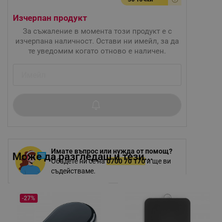
Изчерпан продукт
За съжаление в момента този продукт е с
изчерпана наличност. Остави ни имейл, за да
те уведомим когато отново е наличен.
Имате въпрос или нужда от помощ?
Може да разгледаш и тези...
Обадете ни се на
0700 70 170
и ще ви
съдействаме.
-27%