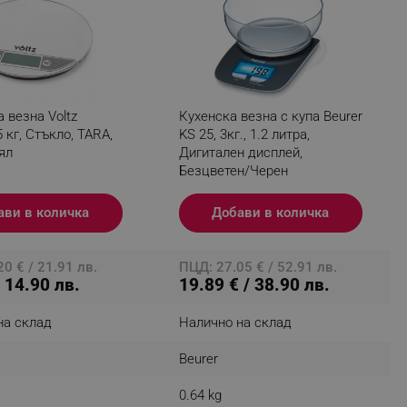
fying visitors. The lifetime
 везна Voltz
Кухенска везна с купа Beurer
ifying visitor sessions
5 кг, Стъкло, TARA,
KS 25, 3кг., 1.2 литра,
itor is asked for web push
ял
Дигитален дисплей,
Безцветен/Черен
tor is a test user and can
ави в количка
Добави в количка
tor disabled tracking,
y related cookies and local
0 € / 21.91 лв.
ПЦД: 27.05 € / 52.91 лв.
aign specific data for
/ 14.90 лв.
19.89 € / 38.90 лв.
aign specific data for
на склад
Налично на склад
r events stored to be sent
Beurer
ferent banners clicked by the
0.64 kg