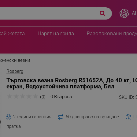
AI
хай жегата
Царят на грила
Разопаковани прод
хненски везни
Rosberg
Търговска везна Rosberg R51652А, До 40 кг, L
екран, Водоустойчива платформа, Бял
★
★
★
★
★
0 Въпроса
(0)
SKU ID:
2 години гаранция
60 дни право на връщане
П
пратка