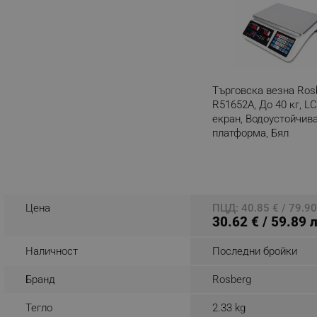
_nzm_noid_92166-7699
_nzm_id_92166-7699
_sgf_user_id
Търговска везна Ros
_sgf_session_id
R51652А, До 40 кг, L
_sgf_push_permission_as
екран, Водоустойчив
платформа, Бял
_sgf_test_mode
Разглеждате този пр
_sgf_tracking
Цена
ПЦД: 40.85 € / 79.90
_sgf_delayed_actions,
30.62 € / 59.89 
_sgf_delayed_campaigns
Наличност
Последни бройки
_sgf_npq
Бранд
Rosberg
_sgf_clicked_banners
Тегло
2.33 kg