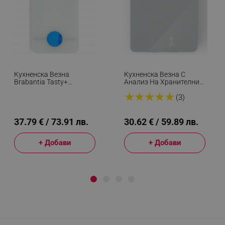
Кухненска Везна
Кухненска Везна С
Brabantia Tasty+
Анализ На Хранителни
1001252, До 5 Кг, 3x AAA
Стойности Aeno
★
★
★
★
★
Батерии, ТАРА, LCD
AKS0001S, Smart, 8 Кг,
(3)
Дисплей, Светлосив
Закалено Стъкло, TAPA,
LED Дисплей, Бял
37.79 € / 73.91 лв.
30.62 € / 59.89 лв.
+ Добави
+ Добави