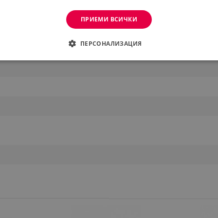
ПРИЕМИ ВСИЧКИ
ПЕРСОНАЛИЗАЦИЯ
ДИМО
ЕФЕКТИВНОСТ
ТАРГЕТИРАНЕ
ФУНКЦИО
АНИ
еобходимо
Ефективност
Таргетиране
Функционалност
Неклас
витки позволяват основната функционалност на уебсайта, като потребителско вл
же да се използва правилно без строго необходими бисквитки.
Provider /
Валиден
Описание
Домейн
до
.alleop.bg
1 месец
Profitshare
7699
.alleop.bg
1 месец
newsman
.alleop.bg
1 месец
Newsman