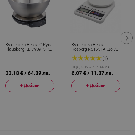
Кухненска Везна С Купа
Кухненска Везна
Klausberg KB 7939, 5 Kg,
Rosberg R51651A, До 7
Bluetooth, Мобилно
Кг, Точност До 1гр, LCD,
★
★
★
★
★
Приложение, LED, ТАРА,
Тара, Бял
(1)
Течности, 4 Хранителни
Стойности, Инокс
ПЦД: 8.12 € / 15.88 лв.
33.18 € / 64.89 лв.
6.07 € / 11.87 лв.
+ Добави
+ Добави