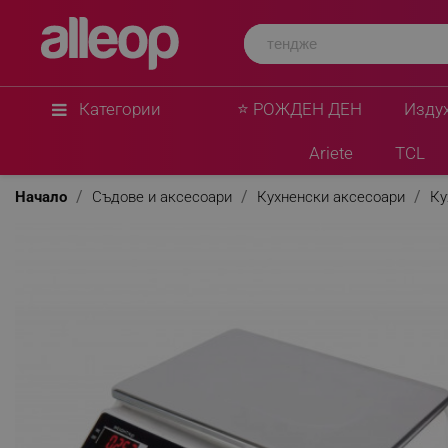
Категории
⭐ РОЖДЕН ДЕН
Изду
Ariete
TCL
Начало
Съдове и аксесоари
Кухненски аксесоари
Ку