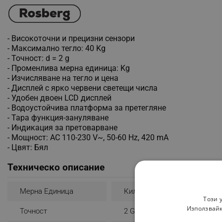
- Високоточни и прецизни сензори
- Максимално тегло: 40 Kg
- Точност: d = 2 g
- Променлива мерна единица: Kg
- Изчисляване на тегло и цена
- Дисплей с ярко червени светещи числа
- Удобен двоен LCD дисплей
- Водоустойчива платформа за претегляне
- Тара функция-зануляване
- Индикация за претоварване
- Мощност: AC 110-230 V~, 50-60 Hz, 420 mA
- Цвят: Бял
Техническо описание
Мерна Единица
Килограм - Kg
Този 
Използвайк
Точност
2 G