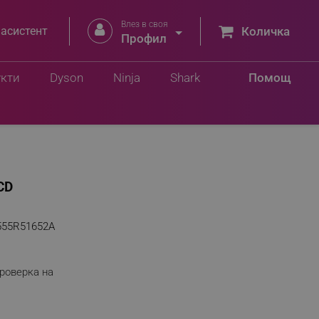
Влез в своя


 асистент
Количка
Профил
укти
Dyson
Ninja
Shark
Помощ
CD
555R51652A
роверка на