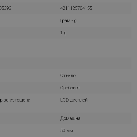
r events which is cancelled
05393
4211125704155
ent to Segmentify servers
Грам - g
 visitor installed
1 g
 visitor’s data including
rship status and
Стъкло
Сребрист
р за изтощена
LCD дисплей
Домашна
50 мм