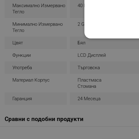
Максимално Измервано
40 Kg
Тегло
Минимално Измервано
2 G
Тегло
СТРОГО НЕОБХО
Цвят
Бял
НЕКЛАСИФИЦИР
Функции
LCD Дисплей
Употреба
Търговска
Материал Корпус
Пластмаса
Строго н
Стомана
Строго необходимите биск
акаунта. Уебсайтът не мо
Гаранция
24 Месеца
Име
Сравни с подобни продукти
click_code_ps
_nzm_nosubscribe_92166-
_nzm_idnl_92166-7699