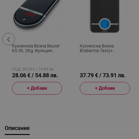
Кухненска Везна Beurer
Кухненска Везна
KS 36, 2Kg, Функция
Brabantia Tasty+
ТARA, LCD Дисплей,
1001251, До 5 Кг, 3x AAA
Черен
Батерии, ТАРА, LCD
Дисплей, Тъмносив
ПЦД: 38.29 € / 74.89 лв.
28.06 € / 54.88 лв.
37.79 € / 73.91 лв.
+ Добави
+ Добави
Описание