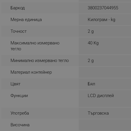
_sgf_rq
Баркод
3800237044955
Мерна единица
Килограм - kg
segmentifyExtension
Точност
2 g
sgfUserUpdateData
Максимално измервано
40 Kg
тегло
rlv_h_fbp
Минимално измервано тегло
2 g
rlv_
rlv_mode
Материал контейнер
rlv_p
Цвят
Бял
rlv_g
Функции
LCD дисплей
rlv_s
rlv_iv
rlv_e_pt
Употреба
Търговска
rlv_e
Височина
rlv_h_profile