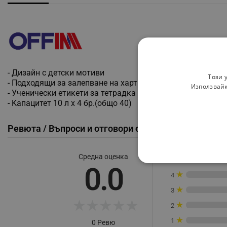
- Дизайн с детски мотиви
Този 
- Подходящи за залепване на хартиени, картонени и пол
Използвайк
- Ученически етикети за тетрадка или учебник, самозале
- Kапацитет 10 л х 4 бр.(общо 40)
Ревюта / Въпроси и отговори от клиенти
Средна оценка
★
5
СТРОГО НЕОБХО
0.0
★
4
НЕКЛАСИФИЦИР
★
3
★
★
★
★
★
★
2
★
1
0 Ревю