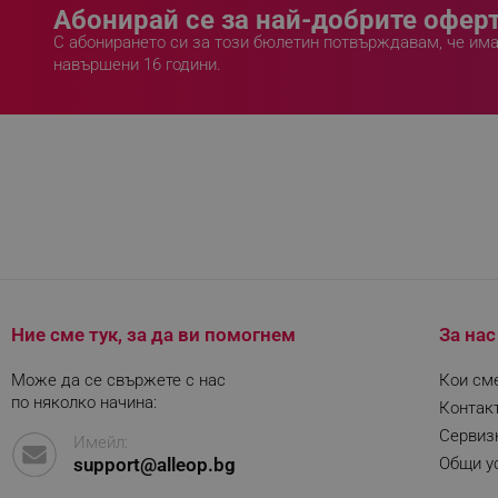
Абонирай се за най-добрите оферт
rlv_p
С абонирането си за този бюлетин потвърждавам, че им
rlv_g
навършени 16 години.
rlv_s
rlv_iv
rlv_e_pt
rlv_e
rlv_h_profile
rlv_h_cart
rlv_h_wish
rlv_impersonate_p
Ние сме тук, за да ви помогнем
За нас
rlv_endpoint
rlv_hashes
Може да се свържете с нас
Кои см
по няколко начина:
rlv_first_session
Контак
Сервиз
rlv_rid
Имейл:
support@alleop.bg
Общи ус
rlv_rpid