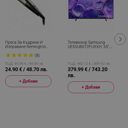
Преса За Къдрене И
Телевизор Samsung
Изправяне Remington
UE55U8072FUXXH, 55'',
S6500 Sleek And Curl,
138 См, 3840x2160 UHD
★
★
★
★
★
Керамика, Загряване:
4K, Клас G, Smart TV,
(8)
15 Секунди, 150-230C,
HDR, Bluetooth, Wi-Fi,
Златист/черен
Tizen, Черен
ПЦД: 45.96 € / 89.89 лв.
ПЦД: 460.12 € / 899.92 лв.
24.90 € / 48.70 лв.
379.99 € / 743.20
лв.
+ Добави
+ Добави