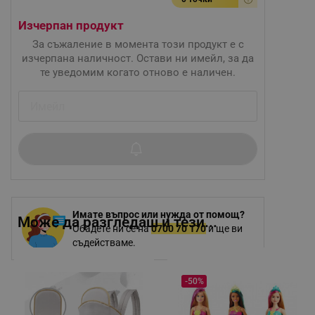
Изчерпан продукт
За съжаление в момента този продукт е с
изчерпана наличност. Остави ни имейл, за да
те уведомим когато отново е наличен.
Имате въпрос или нужда от помощ?
Може да разгледаш и тези...
Обадете ни се на
0700 70 170
и ще ви
съдействаме.
-50%