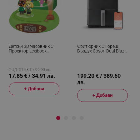
Детски 3D Часовник С
Фритюрник С Горещ
Проектор Lexibook
Въздух Cosori Dual Blaze
Nintendo Animal Crossing
CAF-P681S, 1700 W, 6.4
RP500AC, Аларма, 4
Л, 12 Програми, 360
Ефекта, Зелен/кафяв
ThermoIQ, Двойни
Нагреватели, Черен
ПЦД: 51.08 € / 99.90 лв.
17.85 € / 34.91 лв.
199.20 € / 389.60
лв.
+ Добави
+ Добави