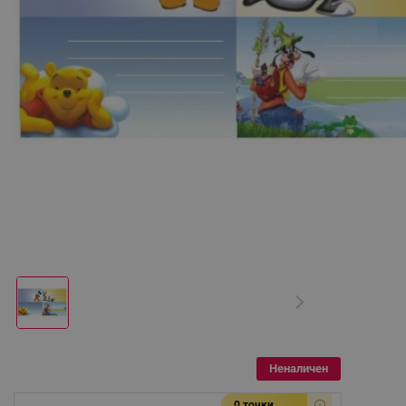
Неналичен
0 точки