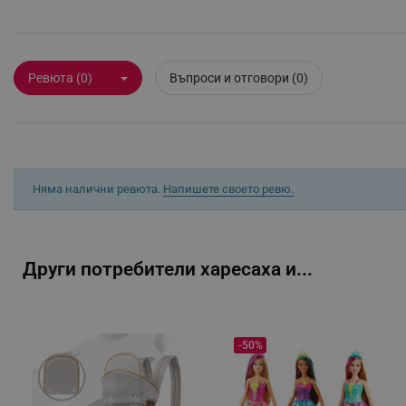
Строго н
Строго необходимите биск
акаунта. Уебсайтът не мо
Ревюта (0)
Въпроси и отговори (0)
Име
click_code_ps
_nzm_nosubscribe_92166-
_nzm_idnl_92166-7699
Няма налични ревюта.
Напишете своето ревю.
_nzm_noid_92166-7699
_nzm_id_92166-7699
_sgf_user_id
Други потребители харесаха и...
_sgf_session_id
_sgf_push_permission_as
-50%
_sgf_test_mode
_sgf_tracking