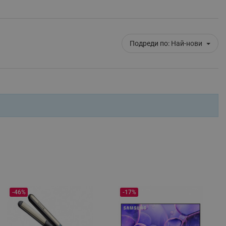
ифицирани
изане и управление на
Подреди по:
Най-нови
fying visitors. The lifetime
ifying visitor sessions
itor is asked for web push
-46%
-17%
tor is a test user and can
tor disabled tracking,