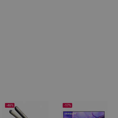
-46%
-17%