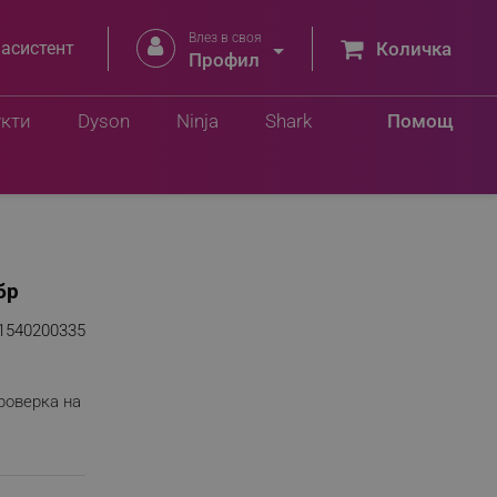
Влез в своя


 асистент
Количка
Профил
укти
Dyson
Ninja
Shark
Помощ
бр
1540200335
роверка на