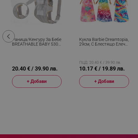
_sgf_delayed_actions,
_sgf_delayed_campaigns
Раница/кенгуру За Бебе
Кукла Barbie Dreamtopia,
_sgf_npq
BREATHABLE BABY 5306,
29см, С Блестящо Елече
Ергономична,
И Цветна Пола,
Регулируеми
Многоцветен
_sgf_clicked_banners
Презрамки, Мрежеста
Вентилаци, Сив
ПЦД: 20.40 € / 39.90 лв.
20.40 € / 39.90 лв.
10.17 € / 19.89 лв.
_sgf_rq
+ Добави
+ Добави
segmentifyExtension
sgfUserUpdateData
rlv_h_fbp
rlv_
rlv_mode