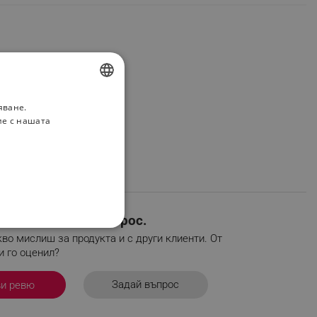
яване.
BULGARIAN
ие с нашата
ROMANIAN
евю или задай въпрос.
НАЛНОСТ
во мислиш за продукта и с други клиенти. От
и го оценил?
Задай въпрос
ви ревю