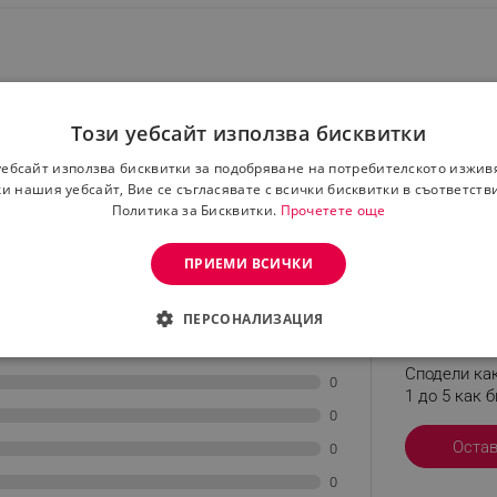
Този уебсайт използва бисквитки
уебсайт използва бисквитки за подобряване на потребителското изжив
имерни подвързии
и нашия уебсайт, Вие се съгласявате с всички бисквитки в съответств
пващи се
Политика за Бисквитки.
Прочетете още
ПРИЕМИ ВСИЧКИ
ПЕРСОНАЛИЗАЦИЯ
Остави р
0
ДИМО
ЕФЕКТИВНОСТ
ТАРГЕТИРАНЕ
ФУНКЦИО
Сподели как
0
1 до 5 как б
АНИ
0
Оста
0
0