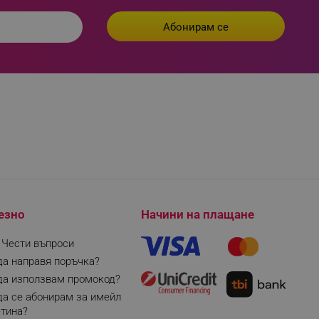
езно
Начини на плащане
| Чести въпроси
да направя поръчка?
да използвам промокод?
да се абонирам за имейл
тина?