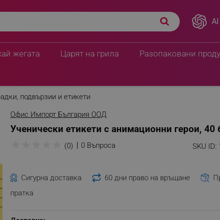
AI
хай жегата
Царят на грила
Разопаковани прод
адки, подвързии и етикети
Офис Импорт България ООД
Ученически етикети с анимационни герои, 40 
★
★
★
★
★
0 Въпроса
(0)
SKU ID:
Сигурна доставка
60 дни право на връщане
П
пратка