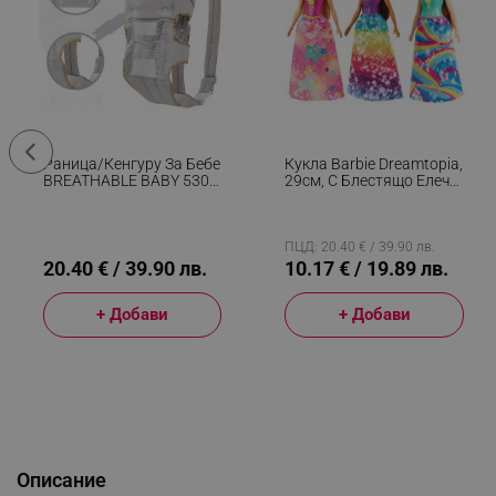
Раница/кенгуру За Бебе
Кукла Barbie Dreamtopia,
BREATHABLE BABY 5306,
29см, С Блестящо Елече
Ергономична,
И Цветна Пола,
Регулируеми
Многоцветен
Презрамки, Мрежеста
Вентилаци, Сив
ПЦД: 20.40 € / 39.90 лв.
20.40 € / 39.90 лв.
10.17 € / 19.89 лв.
+ Добави
+ Добави
Описание