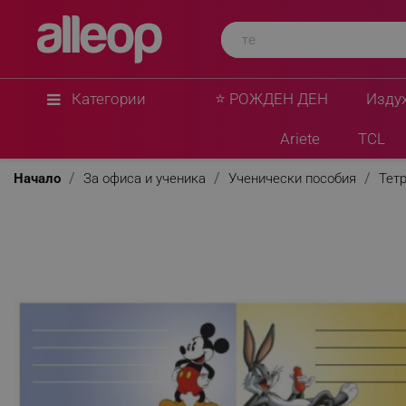
Категории
⭐ РОЖДЕН ДЕН
Изду
Ariete
TCL
Начало
За офиса и ученика
Ученически пособия
Тетр