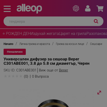
⭐ РОЖДЕН ДЕН
Издухай жегата
Царят на грила
Разопакова
Начало
Лична грижа и красота
Грижа за коса и лице
Сешоари
Неналичен
Универсален дифузер за сешоар Beper
C301ABE001, 3.8 до 5.8 см диаметър, Черен
SKU ID:
C301ABE001
Виж още от
Beper
★
★
★
★
★
(0)
0 Въпроса