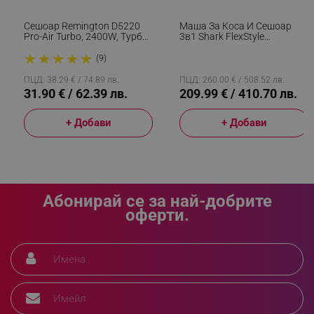
segmentifyExtension
.alleop.bg
Сешоар Remington D5220
Маша За Коса И Сешоар
Pro-Air Turbo, 2400W, Турбо -
3в1 Shark FlexStyle
90 Km/h, Дифузер,
HD426EU, 1650W, 3
★
★
★
★
★
Йонизиране, Черен
Скорости, 3 Темп,
(9)
Автоматично Увиване И
sgfUserUpdateData
.alleop.bg
Фиксиране На Къдрици
ПЦД: 38.29 € / 74.89 лв.
ПЦД: 260.00 € / 508.52 лв.
Coanda, Сушене,
31.90 € / 62.39 лв.
209.99 € / 410.70 лв.
Изправяне, Черен
+ Добави
+ Добави
rlv_h_fbp
.alleop.bg
rlv_
.alleop.bg
Абонирай се за най-добрите
rlv_mode
.alleop.bg
оферти.
rlv_p
.alleop.bg
rlv_g
.alleop.bg
rlv_s
.alleop.bg
rlv_iv
.alleop.bg
rlv_e_pt
.alleop.bg