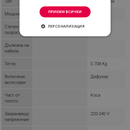
Тип
Класически
Класически
ПРИЕМИ ВСИЧКИ
Мощност
0 W
2400 W
ПЕРСОНАЛИЗАЦИЯ
Степен
2
скорости
СТРОГО НЕОБХОДИМО
Дължина на
ЕФЕКТИВНОСТ
кабела
ТАРГЕТИРАНЕ
Тегло
0.708 Kg
ФУНКЦИОНАЛНОСТ
Включени
Дифузер
аксесоари
НЕКЛАСИФИЦИРАНИ
Част от
Коса
тялото
Строго необходимо
Ефективност
Захранващо
220-240 V
Таргетиране
Функционалност
напрежение
Некласифицирани