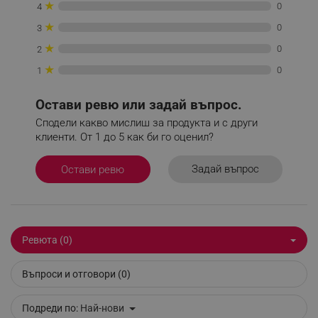
★
0
4
_sgf_push_permission_asked
.alleop.bg
★
0
3
★
Google Privacy Policy
0
2
★
0
1
_sgf_test_mode
.alleop.bg
Остави ревю или задай въпрос.
Сподели какво мислиш за продукта и с други
клиенти. От 1 до 5 как би го оценил?
_sgf_tracking
.alleop.bg
Задай въпрос
Остави ревю
Ревюта (0)
_sgf_delayed_actions,
.alleop.bg
Въпроси и отговори (0)
Подреди по:
Най-нови