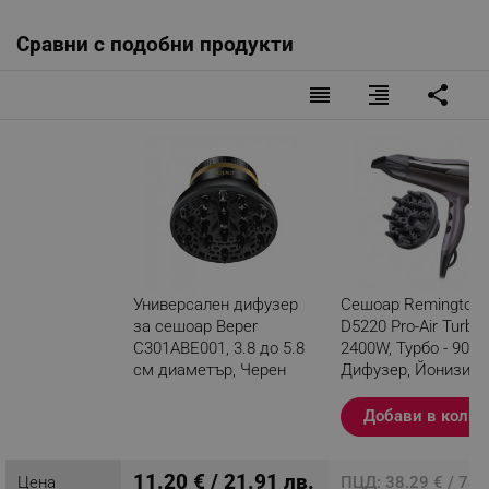
Сравни с подобни продукти
reorder
format_align_right
share
Универсален дифузер
Сешоар Remington
за сешоар Beper
D5220 Pro-Air Turbo,
C301ABE001, 3.8 до 5.8
2400W, Турбо - 90 k
см диаметър, Черен
Дифузер, Йонизира
Черен
Разглеждате този
Добави в колич
продукт
11.20 € / 21.91 лв.
Цена
ПЦД: 38.29 € / 74.