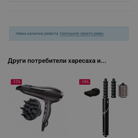
_sgf_delayed_campaigns
.alleop.bg
Няма налични ревюта.
Напишете своето ревю.
_sgf_npq
.alleop.bg
Други потребители харесаха и...
_sgf_clicked_banners
.alleop.bg
-17%
-19%
_sgf_rq
.alleop.bg