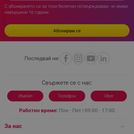
С абонирането си за този бюлетин потвърждавам, че имам
rlv_e
.alleop.bg
навършени 16 години.
rlv_h_profile
.alleop.bg
rlv_h_cart
.alleop.bg
rlv_h_wish
.alleop.bg
rlv_impersonate_p
.alleop.bg
rlv_endpoint
.alleop.bg
Последвай ни:
rlv_hashes
.alleop.bg
rlv_first_session
.alleop.bg
rlv_rid
.alleop.bg
Свържете се с нас:
rlv_rpid
.alleop.bg
rlv_rpos
.alleop.bg
Имейл
Телефон
Viber
rlv_bid
.alleop.bg
Работно време:
Пон - Пет | 09:00 - 17:00
rlv_odid
.alleop.bg
_twoAttr
.alleop.bg
За нас
__cf_bm
Cloudflare Inc.
.pazaruvaj.com