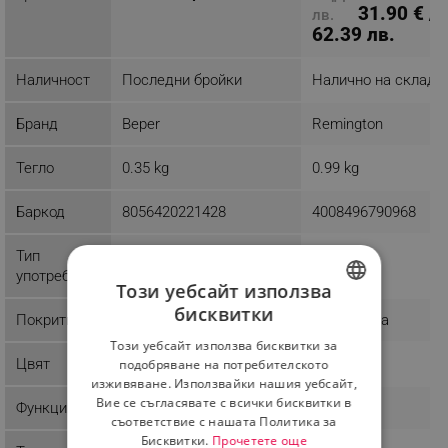
31.90 € /
лв.
62.39 лв.
Наличност
Последни бройки
Налично на склад
Бранд
Beper
Remington
Тегло
0.35 kg
0.99 kg
Баркод
8056420221428
4008496790968
Тип
Домашна
Домашна
употреба
Този уебсайт използва
бисквитки
Покритие
Пластмаса
BULGARIAN
Този уебсайт използва бисквитки за
ROMANIAN
Цвят
Черен
Черен
подобряване на потребителското
изживяване. Използвайки нашия уебсайт,
Вие се съгласявате с всички бисквитки в
Функции
Cool shot
съответствие с нашата Политика за
Бисквитки.
Прочетете още