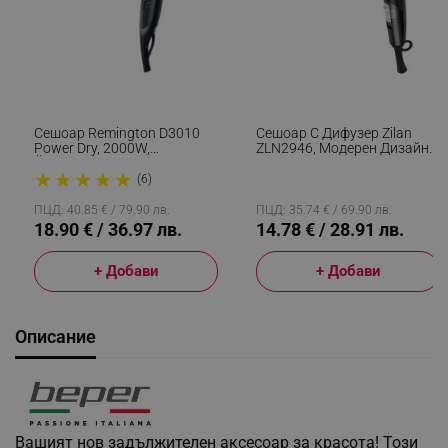
Сешоар Remington D3010
Сешоар С Дифузер Zilan
Power Dry, 2000W,
ZLN2946, Модерен Дизайн,
Йонизираща Система, 2
1800W, 3 Нива, Cool Shot,
★
★
★
★
★
Скорости, Eco Функция,
Сив/Черен
(6)
Черен
ПЦД: 40.85 € / 79.90 лв.
ПЦД: 35.74 € / 69.90 лв.
18.90 € / 36.97 лв.
14.78 € / 28.91 лв.
+ Добави
+ Добави
Описание
Вашият нов задължителен аксесоар за красота! Този