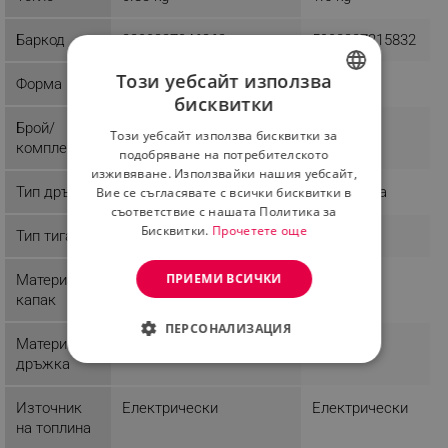
Баркод
3800237046263
5908287215832
Този уебсайт използва
Форма
Кръгла
бисквитки
BULGARIAN
Брой/
1
Този уебсайт използва бисквитки за
ROMANIAN
комплект
подобряване на потребителското
изживяване. Използвайки нашия уебсайт,
Тип дръжка
Фиксирана
Вие се съгласявате с всички бисквитки в
съответствие с нашата Политика за
Бисквитки.
Прочетете още
Тип тиган
Уок
Уок
ПРИЕМИ ВСИЧКИ
Материал
капак
ПЕРСОНАЛИЗАЦИЯ
Материал
ABS
дръжка
СТРОГО НЕОБХОДИМО
Източник
Електрически
Електрически
ЕФЕКТИВНОСТ
на топлина
ТАРГЕТИРАНЕ