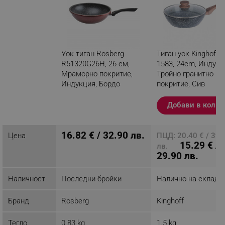
Уок тиган Rosberg
Тиган уок Kinghoff 
R51320G26H, 26 см,
1583, 24cm, Индукц
Мраморно покритие,
Тройно гранитно
Индукция, Бордо
покритие, Сив
меланж
Добави в колич
Разглеждате този
продукт
16.82 € / 32.90 лв.
Цена
ПЦД: 20.40 € / 39.
15.29 € /
лв.
29.90 лв.
Наличност
Последни бройки
Налично на склад
Бранд
Rosberg
Kinghoff
Тегло
0.83 kg
1.5 kg