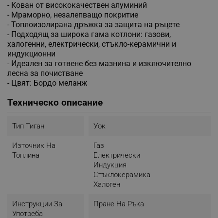
- Кован от висококачествен алуминий
- Мраморно, незалепващо покритие
- Топлоизолирана дръжка за защита на ръцете
- Подходящ за широка гама котлони: газови,
халогенни, електрически, стъкло-керамични и
индукционни
- Идеален за готвене без мазнина и изключително
лесна за почистване
- Цвят: Бордо меланж
Техническо описание
Тип Тиган
Уок
Източник На
Газ
Топлина
Електрически
Индукция
Стъклокерамика
Халоген
Инструкции За
Пране На Ръка
Употреба