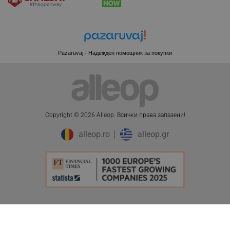
CookieScriptConsent
CookieScript
.alleop.bg
Pazaruvaj - Надежден помощник за покупки
Copyright © 2026 Alleop. Bcичĸи пpaвa зaпaзeни!
alleop.ro
alleop.gr
XSRF-TOKEN
promo.alleop.bg
PHPSESSID