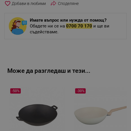
favorite_border
Споделяне
Имате въпрос или нужда от помощ?
Обадете ни се на
0700 70 170
и ще ви
съдействаме.
Може да разгледаш и тези...
-50%
-30%