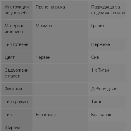
Инструкции
Пране на ръка
Подходяща за
ФУНКЦИОНАЛНОСТ
за употреба
съдомиялна машин
НЕКЛАСИФИЦИРАНИ
Материал
Мрамор
Гранит
интериор
Тип готвене
Пържене
Строго необходимо
Ефективност
Цвят
Червен
Сив
Таргетиране
Функционалност
Некласифицирани
Съдържани
1 x Тиган
е пакет
Строго необходимите бисквитки позволяват
основната функционалност на уебсайта, като
потребителско влизане и управление на
Функции
Дебело дъно
акаунта. Уебсайтът не може да се използва
правилно без строго необходими бисквитки.
Тип продукт
Тиган
Provider /
Име
Домейн
Тип
Без капак
Без капак
click_code_ps
.alleop.bg
_nzm_nosubscribe_92166-7699
.alleop.bg
Ширина