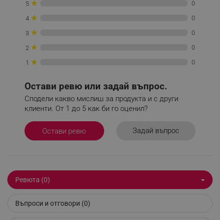
★
0
5
_sgf_tracking
.alleop.bg
★
0
4
★
0
3
★
0
2
★
0
1
_sgf_delayed_actions,
.alleop.bg
Остави ревю или задай въпрос.
Сподели какво мислиш за продукта и с други
клиенти. От 1 до 5 как би го оценил?
_sgf_delayed_campaigns
.alleop.bg
Задай въпрос
Остави ревю
_sgf_npq
.alleop.bg
Ревюта (0)
Въпроси и отговори (0)