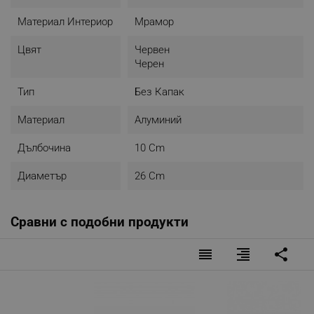
Материал Интериор
Мрамор
Цвят
Червен
Черен
Тип
Без Капак
Материал
Алуминий
Дълбочина
10 Cm
Диаметър
26 Cm
Сравни с подобни продукти
reorder
format_align_right
share