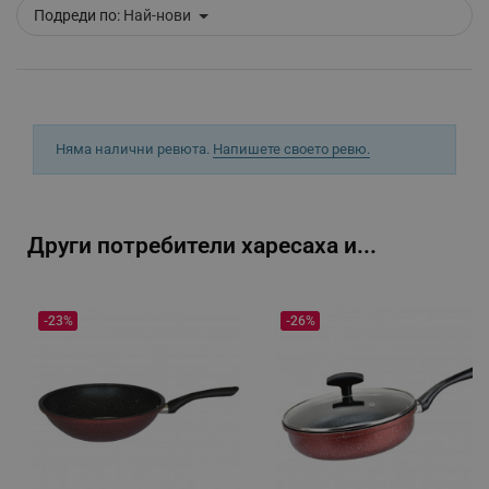
_sgf_clicked_banners
.alleop.bg
Подреди по:
Най-нови
_sgf_rq
.alleop.bg
Няма налични ревюта.
Напишете своето ревю.
Други потребители харесаха и...
segmentifyExtension
.alleop.bg
-23%
-26%
sgfUserUpdateData
.alleop.bg