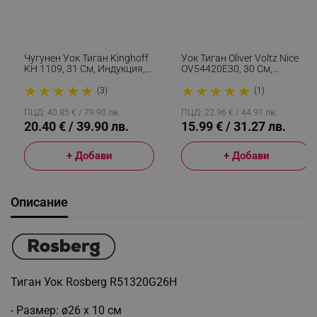
Чугунен Уок Тиган Kinghoff
Уок Тиган Oliver Voltz Nice
KH 1109, 31 См, Индукция,
OV54420E30, 30 См,
Черен
Мраморно Покритие,
★
★
★
★
★
★
★
★
★
★
Индукция, Бежов
(3)
(1)
ПЦД: 40.85 € / 79.90 лв.
ПЦД: 22.96 € / 44.91 лв.
20.40 € / 39.90 лв.
15.99 € / 31.27 лв.
+ Добави
+ Добави
Описание
Тиган Уок Rosberg R51320G26H
- Размер: ø26 х 10 см