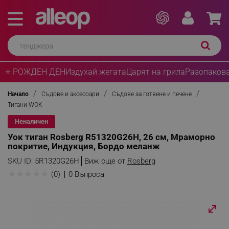
⭐ РОЖДЕН ДЕН
Издухай жегата
Царят на грила
Разопакова
Начало
Съдове и аксесоари
Съдове за готвене и печене
Тигани WOK
Неналичен
Уок тиган Rosberg R51320G26H, 26 см, Мраморно
покритие, Индукция, Бордо меланж
SKU ID:
5R1320G26H
Виж още от
Rosberg
★
★
★
★
★
(0)
0 Въпроса