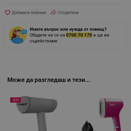
favorite_border
Споделяне
Имате въпрос или нужда от помощ?
Обадете ни се на
0700 70 170
и ще ви
съдействаме.
Може да разгледаш и тези...
-33%