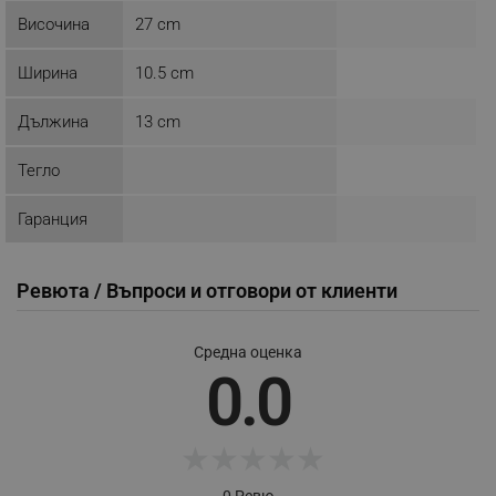
Височина
27 cm
_sgf_push_permission_asked
.alleop.bg
Ширина
10.5 cm
Google Privacy Policy
Дължина
13 cm
Тегло
_sgf_test_mode
.alleop.bg
Гаранция
Ревюта / Въпроси и отговори от клиенти
_sgf_tracking
.alleop.bg
Средна оценка
0.0
_sgf_delayed_actions,
.alleop.bg
★
★
★
★
★
0 Ревю