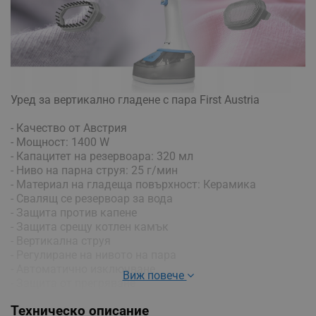
Уред за вертикално гладене с пара First Austria
- Качество от Австрия
- Мощност: 1400 W
- Капацитет на резервоара: 320 мл
- Ниво на парна струя: 25 г/мин
- Материал на гладеща повърхност: Керамика
- Свалящ се резервоар за вода
- Защита против капене
- Защита срещу котлен камък
- Вертикална струя
- Регулиране на нивото на пара
- Автоматично изключване
Виж повече
- Защита от прегряване
- Ниво на шум: 42 dB
Техническо описание
- Захранващо напрежение: 220-240 V