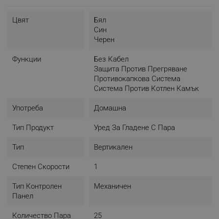
- Размери: 10.5 х 13 х 27.5 см
- Тегло: 0.9 кг
Цвят
Бял
- Дължина на кабел: 193 см
Син
- Включени аксесоари:
Черен
Четка за лен
Четка за текстил
Функции
Без Кабел
Чаша
Защита Против Прегряване
Противокапкова Система
Система Против Котлен Камък
Употреба
Домашна
Тип Продукт
Уред За Гладене С Пара
Тип
Вертикален
Степен Скорости
1
Тип Контролен
Механичен
Панел
Количество Пара
25