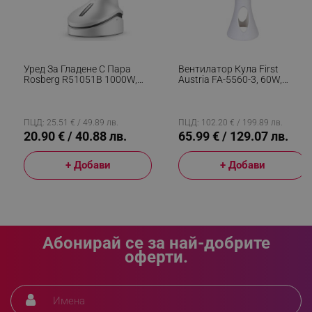
rlv_e_pt
.alleop.bg
rlv_e
.alleop.bg
rlv_h_profile
.alleop.bg
Уред За Гладене С Пара
Вентилатор Кула First
rlv_h_cart
.alleop.bg
Rosberg R51051B 1000W,
Austria FA-5560-3, 60W,
200мл, 10-15г/мин, Бял
Таймер 12ч, Тих,
rlv_h_wish
.alleop.bg
Дистанционно, Тъч Панел,
Бял
rlv_impersonate_p
.alleop.bg
ПЦД: 25.51 € / 49.89 лв.
ПЦД: 102.20 € / 199.89 лв.
20.90 € / 40.88 лв.
65.99 € / 129.07 лв.
rlv_endpoint
.alleop.bg
rlv_hashes
.alleop.bg
+ Добави
+ Добави
rlv_first_session
.alleop.bg
rlv_rid
.alleop.bg
rlv_rpid
.alleop.bg
Абонирай се за най-добрите
rlv_rpos
.alleop.bg
оферти.
rlv_bid
.alleop.bg
rlv_odid
.alleop.bg
_twoAttr
.alleop.bg