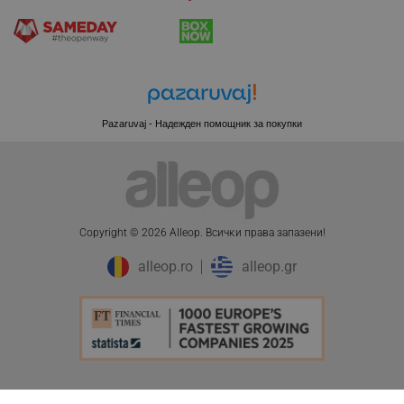
XSRF-TOKEN
promo.alleop.bg
Pazaruvaj - Надежден помощник за покупки
PHPSESSID
PHP.net
www.alleop.bg
Copyright © 2026 Alleop. Bcичĸи пpaвa зaпaзeни!
alleop.ro
alleop.gr