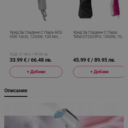
Уред За Гладене С Пара AEG
Уред За Гладене С Пара
HS5-16UG, 1200W, 100 Мл,
Tefal DT2023F0, 1300W, 70
22 Г/мин, Сгъваема
Мл, 20 Г/мин, Индикатор За
Дръжка, Сив
Готовност, Автоматично
Изключване, Розов
ПЦД: 51.08 € / 99.90 лв.
33.99 € / 66.48 лв.
45.99 € / 89.95 лв.
+ Добави
+ Добави
Описание