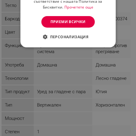
съответствие с нашата Политика за
Тегло
1.14 kg
0.9 kg
Бисквитки.
Прочетете още
Баркод
9003898564723
3800235300374
ПРИЕМИ ВСИЧКИ
Цвят
Бял
Бял
ПЕРСОНАЛИЗАЦИЯ
Функции
Противокапкова
Защита против
СТРОГО НЕОБХОДИМО
система
прегряване
ЕФЕКТИВНОСТ
Употреба
Домашна
Домашна
ТАРГЕТИРАНЕ
Технологии
Лесно гладене
ФУНКЦИОНАЛНОСТ
Тип продукт
Уред за гладене с пара
Ютия
НЕКЛАСИФИЦИРАНИ
Тип
Вертикален
Хоризонтален
Мощност
Строго необходимо
Ефективност
Степен
1
Таргетиране
Функционалност