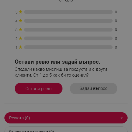
★
0
5
_sgf_delayed_campaigns
.alleop.bg
★
0
4
★
0
3
★
0
2
_sgf_npq
.alleop.bg
★
0
1
Остави ревю или задай въпрос.
Сподели какво мислиш за продукта и с други
_sgf_clicked_banners
.alleop.bg
клиенти. От 1 до 5 как би го оценил?
Задай въпрос
Остави ревю
_sgf_rq
.alleop.bg
Ревюта (0)
Въпроси и отговори (0)