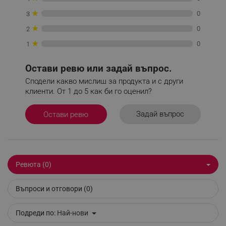
★
_sgf_delayed_campaigns
.alleop.bg
0
3
★
0
2
★
0
1
_sgf_npq
.alleop.bg
Остави ревю или задай въпрос.
Сподели какво мислиш за продукта и с други
клиенти. От 1 до 5 как би го оценил?
_sgf_clicked_banners
.alleop.bg
Задай въпрос
Остави ревю
_sgf_rq
.alleop.bg
Ревюта (0)
Въпроси и отговори (0)
Подреди по:
Най-нови