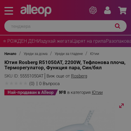
⭐ РОЖДЕН ДЕН
Издухай жегата
Царят на грила
Разопакова
Начало
Уреди за дома
Уреди за гладене
Ютии
Ютия Rosberg R51050AT, 2200W, Тефлонова плоча,
Терморегулатор, Функция пара, Син/бял
SKU ID:
55551050AT
Виж още от
Rosberg
★
★
★
★
★
(0)
0 Въпроса
Най-продаван в Alleop
№8
в категория
Ютии