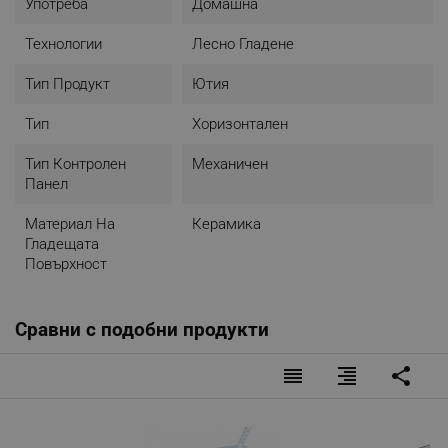
Употреба
Домашна
Технологии
Лесно Гладене
Тип Продукт
Ютия
Тип
Хоризонтален
Тип Контролен
Механичен
Панел
Материал На
Керамика
Гладещата
Повърхност
Сравни с подобни продукти
reorder
format_align_right
share