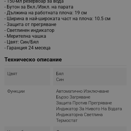
- 150-мл резервоар за вода
- Бутон за Вкл./Изкл. на парата
- Дължина на работната плоча: 19 см
- Ширина в най-широката част на плоча: 10.5 см
- Защита от прегряване
- Светлинен индикатор
- Мерителна чашка
- Цвят: Син/Бял
- Гаранция 24 месеца
Техническо описание
Цвят
Бял
Син
Функции
Автоматично Изключване
Бързо Загряване
Защита Против Прегряване
Индикатор За Нивото На Водата
Индикаторна Светлина
Термостат