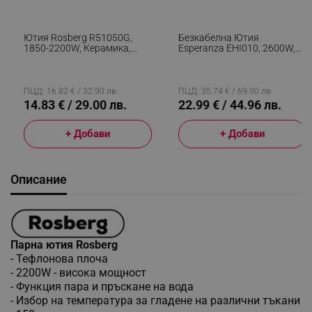
Ютия Rosberg R51050G,
Безкабелна Ютия
1850-2200W, Керамика,
Esperanza EHI010, 2600W,
Самопочистване,
Керамична Плоча, 300 Мл,
Термостат, 160 Мл, Син/
Сухо+пара,
Черен
Самопочистване,
Вертикално Гладене, Черен
ПЦД: 16.82 € / 32.90 лв.
ПЦД: 35.74 € / 69.90 лв.
14.83 € / 29.00 лв.
22.99 € / 44.96 лв.
+ Добави
+ Добави
Описание
Парна ютия Rosberg
- Тефлонова плоча
- 2200W - висока мощност
- Функция пара и пръскане на вода
- Избор на температура за гладене на различни тъкани