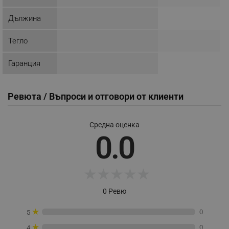
Дължина
_sgf_push_permission_asked
.alleop.bg
Google Privacy Policy
Тегло
Гаранция
_sgf_test_mode
.alleop.bg
Ревюта / Въпроси и отговори от клиенти
_sgf_tracking
.alleop.bg
Средна оценка
0.0
★
★
★
★
★
0 Ревю
_sgf_delayed_actions,
.alleop.bg
★
0
5
★
0
4