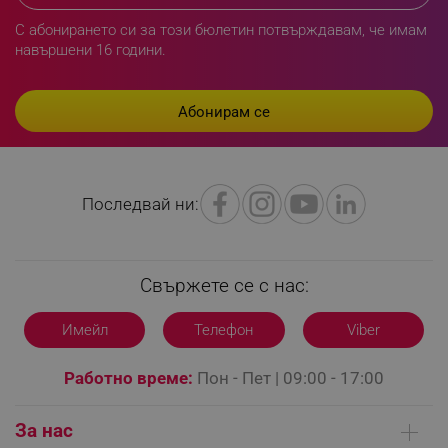
С абонирането си за този бюлетин потвърждавам, че имам
навършени 16 години.
LaVisitorId_YWxsZW9wLmxhZGVzay5jb20v
.alleop.bg
LaSID
Quality Unit LLC
www.alleop.bg
Последвай ни:
Свържете се с нас:
PHPSESSID
PHP.net
Имейл
Телефон
Viber
editor.alleop.bg
Работно време:
Пон - Пет | 09:00 - 17:00
За нас