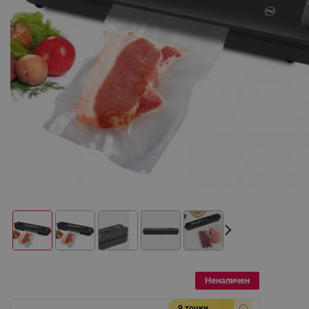
Неналичен
9 точки