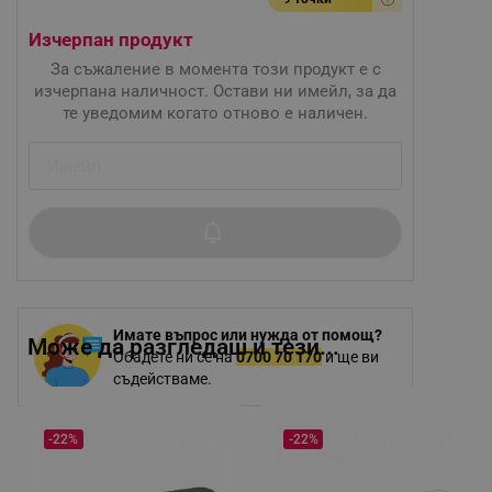
Изчерпан продукт
За съжаление в момента този продукт е с
изчерпана наличност. Остави ни имейл, за да
те уведомим когато отново е наличен.
Имате въпрос или нужда от помощ?
Може да разгледаш и тези...
Обадете ни се на
0700 70 170
и ще ви
съдействаме.
-22%
-22%