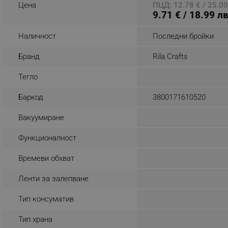
Цена
ПЦД: 12.78 € / 25.00
9.71 € / 18.99 лв
_nzm_noid_92166-7699
_nzm_id_92166-7699
Наличност
Последни бройки
_sgf_user_id
Бранд
Rila Crafts
_sgf_session_id
Тегло
_sgf_push_permission_as
Баркод
3800171610520
_sgf_test_mode
Вакуумиране
_sgf_tracking
Функционалност
_sgf_delayed_actions,
Времеви обхват
_sgf_delayed_campaigns
Ленти за залепване
_sgf_npq
Тип консуматив
_sgf_clicked_banners
Тип храна