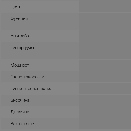
Цвят
_sgf_rq
Функции
segmentifyExtension
Употреба
sgfUserUpdateData
Тип продукт
rlv_h_fbp
rlv_
Мощност
rlv_mode
Степен скорости
rlv_p
rlv_g
Тип контролен панел
rlv_s
Височина
rlv_iv
Дължина
rlv_e_pt
rlv_e
Захранване
rlv_h_profile