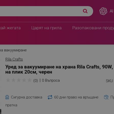
AI
хай жегата
Царят на грила
Разопаковани прод
за вакуумиране
Rila Crafts
Уред за вакуумиране на храна Rila Crafts, 90W
на плик 20см, черен
★
★
★
★
★
0 Въпроса
(0)
SKU 
Сигурна доставка
60 дни право на връщане
П
пратка