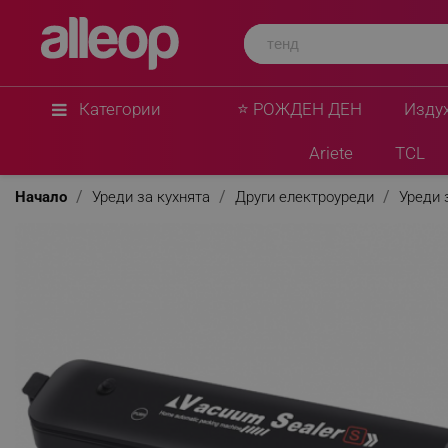
Категории
⭐ РОЖДЕН ДЕН
Изду
Ariete
TCL
Начало
Уреди за кухнята
Други електроуреди
Уреди 