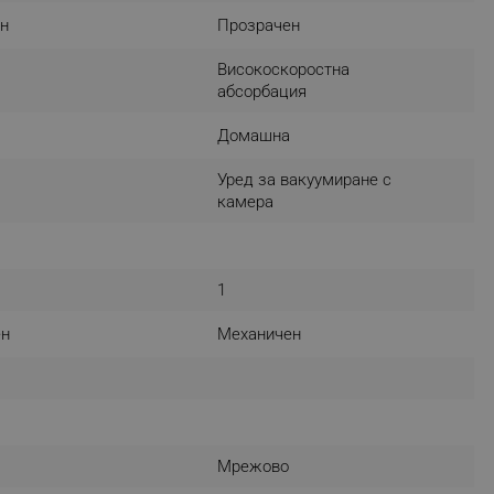
н
Прозрачен
r events which is cancelled
ent to Segmentify servers
Високоскоростна
 visitor installed
абсорбация
Домашна
 visitor’s data including
rship status and
Уред за вакуумиране с
камера
1
ен
Механичен
Мрежово