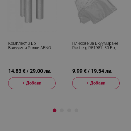
Комплект 3 Бр
Пликове За Вкуумиране
Вакуумни Ролки AENO
Rosberg R51987, 50 Бр,
AVSR25X500,
Гофрирани, 20 Х 30 См
Съвместими С VS1/VS2,
25 X 500 См, 7 Слоя, За
Течна И Твърда Храна,
Без BPA, Прозрачен
14.83 € / 29.00 лв.
9.99 € / 19.54 лв.
+ Добави
+ Добави