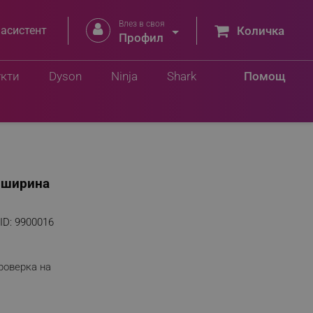
Влез в своя


 асистент
Количка
Профил
укти
Dyson
Ninja
Shark
Помощ
, ширина
ID:
9900016
роверка на