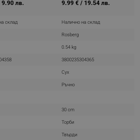
/ 9.90 лв.
9.99 € / 19.54 лв.
на склад
Налично на склад
fying visitors. The lifetime
Rosberg
ifying visitor sessions
0.54 kg
itor is asked for web push
04358
3800235304365
tor is a test user and can
Сух
tor disabled tracking,
y related cookies and local
Ръчно
aign specific data for
aign specific data for
30 cm
r events stored to be sent
Торби
ferent banners clicked by the
Твърди