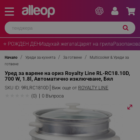
⭐ РОЖДЕН ДЕН
Издухай жегата
Царят на грила
Разопакова
Начало
Уреди за кухнята
За готвене
Multicooker & Уреди за
готвене
Уред за варене на ориз Royalty Line RL-RC18.10D,
700 W, 1.8l, Автоматично изключване, Бял
SKU ID:
9RLRC1810D
Виж още от
ROYALTY LINE
★
★
★
★
★
(0)
0 Въпроса