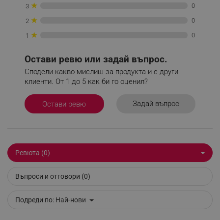
★
0
3
★
0
2
★
0
1
Остави ревю или задай въпрос.
_sgf_delayed_actions,
.alleop.bg
Сподели какво мислиш за продукта и с други
клиенти. От 1 до 5 как би го оценил?
Задай въпрос
Остави ревю
_sgf_delayed_campaigns
.alleop.bg
Ревюта (0)
_sgf_npq
.alleop.bg
Въпроси и отговори (0)
Подреди по:
Най-нови
_sgf_clicked_banners
.alleop.bg