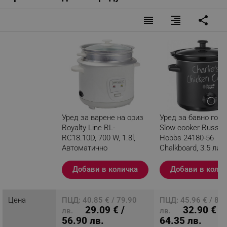
reorder
format_align_right
share
Уред за варене на ориз
Уред за бавно готв
Royalty Line RL-
Slow cooker Russell
RC18.10D, 700 W, 1.8l,
Hobbs 24180-56
Автоматично
Chalkboard, 3.5 литр
изключване, Бял
Керамичен съд, 3
програми, Черен
Добави в количка
Добави в коли
Разглеждате този
продукт
Цена
ПЦД: 40.85 € / 79.90
ПЦД: 45.96 € / 89
29.09 € /
32.90 € /
лв.
лв.
56.90 лв.
64.35 лв.