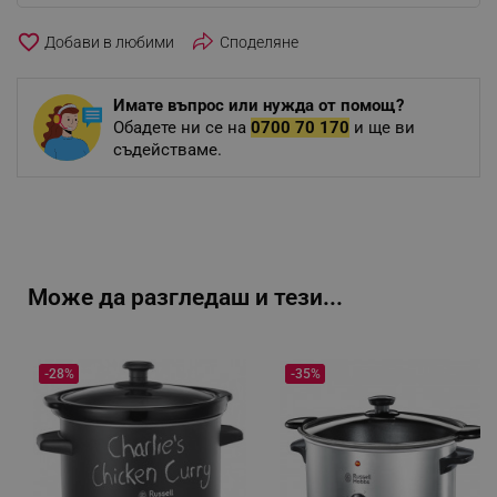
favorite_border
Споделяне
Имате въпрос или нужда от помощ?
Обадете ни се на
0700 70 170
и ще ви
съдействаме.
Може да разгледаш и тези...
-28%
-35%