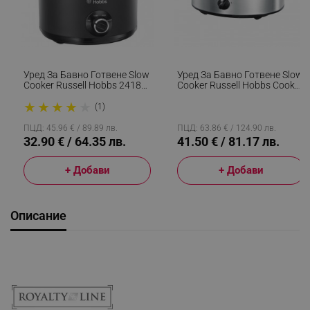
Уред За Бавно Готвене Slow
Уред За Бавно Готвене Slow
Cooker Russell Hobbs 24180-
Cooker Russell Hobbs Cook
56 Chalkboard, 3.5 Литра,
22740-56, 160 W, 3.5 Л, 2
★
★
★
★
★
Керамичен Съд, 3
Програми, Запазване На
(1)
Програми, Черен
Топлината, Инокс
ПЦД: 45.96 € / 89.89 лв.
ПЦД: 63.86 € / 124.90 лв.
32.90 € / 64.35 лв.
41.50 € / 81.17 лв.
+ Добави
+ Добави
Описание