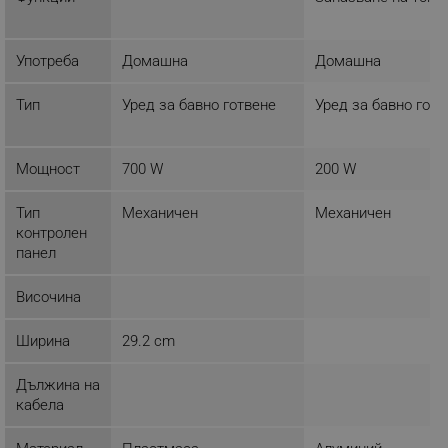
ФУНКЦИОНАЛНОСТ
НЕКЛАСИФИЦИРАНИ
Употреба
Домашна
Домашна
Тип
Уред за бавно готвене
Уред за бавно готв
Строго необходимо
Ефективност
Мощност
700 W
200 W
Таргетиране
Функционалност
Некласифицирани
Тип
Механичен
Механичен
контролен
Строго необходимите бисквитки позволяват
панел
основната функционалност на уебсайта, като
потребителско влизане и управление на
акаунта. Уебсайтът не може да се използва
Височина
правилно без строго необходими бисквитки.
Provider /
Име
Ширина
29.2 cm
Домейн
click_code_ps
.alleop.bg
Дължина на
кабела
_nzm_nosubscribe_92166-7699
.alleop.bg
_nzm_idnl_92166-7699
.alleop.bg