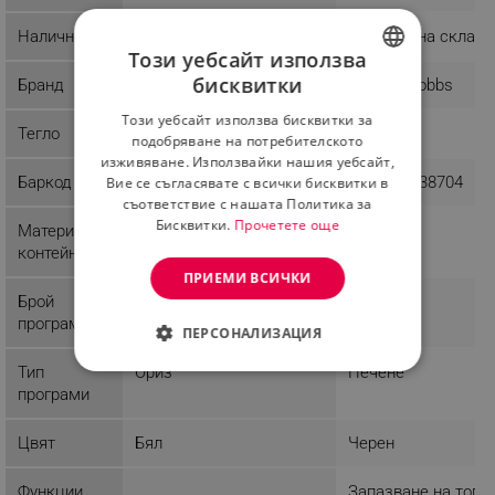
Наличност
Налично на склад
Налично на склад
Този уебсайт използва
бисквитки
Бранд
ROYALTY LINE
Russell Hobbs
BULGARIAN
Този уебсайт използва бисквитки за
ROMANIAN
Тегло
2.78 kg
4.29 kg
подобряване на потребителското
изживяване. Използвайки нашия уебсайт,
Баркод
1234566547533
4008496938704
Вие се съгласявате с всички бисквитки в
съответствие с нашата Политика за
Бисквитки.
Прочетете още
Материал
Мрамор
контейнер
ПРИЕМИ ВСИЧКИ
Брой
1
3
програми
ПЕРСОНАЛИЗАЦИЯ
Тип
Ориз
Печене
СТРОГО НЕОБХОДИМО
програми
ЕФЕКТИВНОСТ
Цвят
Бял
Черен
ТАРГЕТИРАНЕ
Функции
Запазване на топл