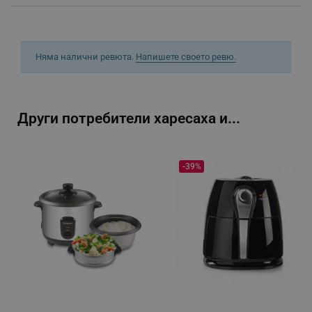
_sgf_rq
.alleop.bg
Няма налични ревюта.
Напишете своето ревю.
Други потребители харесаха и...
segmentifyExtension
.alleop.bg
-39%
sgfUserUpdateData
.alleop.bg