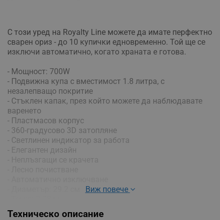
С този уред на Royalty Line можете да имате перфектно
сварен ориз - до 10 купички едновременно. Той ще се
изключи автоматично, когато храната е готова.
- Мощност: 700W
- Подвижна купа с вместимост 1.8 литра, с
незалепващо покритие
- Стъклен капак, през който можете да наблюдавате
варенето
- Пластмасов корпус
- 360-градусово 3D затопляне
- Светлинен индикатор за работа
- Елегантен дизайн
- Неплъзгащи се крачета
- Лесно почистване
- Автоматично изключване
- Диаметър: 29.2 см
Виж повече
- Тегло: 2.78 кг.
- Цвят: Бял
Техническо описание