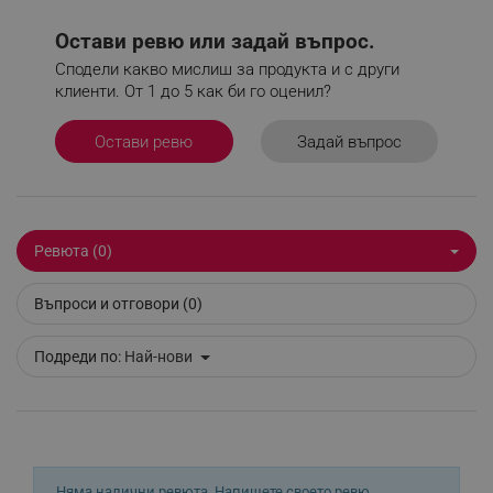
Остави ревю или задай въпрос.
Сподели какво мислиш за продукта и с други
клиенти. От 1 до 5 как би го оценил?
_sgf_delayed_actions,
.alleop.bg
Задай въпрос
Остави ревю
_sgf_delayed_campaigns
.alleop.bg
Ревюта (0)
Въпроси и отговори (0)
_sgf_npq
.alleop.bg
Подреди по:
Най-нови
_sgf_clicked_banners
.alleop.bg
Няма налични ревюта.
Напишете своето ревю.