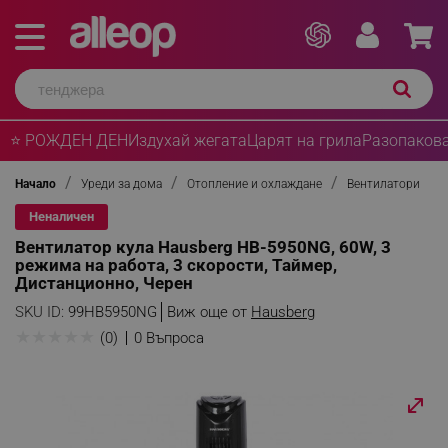
⭐ РОЖДЕН ДЕН
Издухай жегата
Царят на грила
Разопакова
Начало
Уреди за дома
Отопление и охлаждане
Вентилатори
Неналичен
Вентилатор кула Hausberg HB-5950NG, 60W, 3
режима на работа, 3 скорости, Таймер,
Дистанционно, Черен
SKU ID:
99HB5950NG
Виж още от
Hausberg
★
★
★
★
★
(0)
0 Въпроса