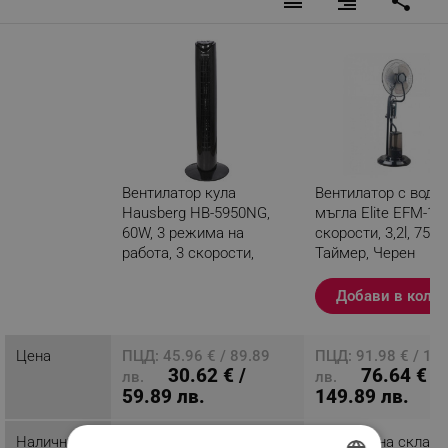
reorder
format_align_right
share
Вентилатор кула
Вентилатор с водн
Hausberg HB-5950NG,
мъгла Elite EFM-130
60W, 3 режима на
скорости, 3,2l, 75W,
работа, 3 скорости,
Таймер, Черен
Таймер, Дистанционно,
Черен
Добави в коли
Разглеждате този
продукт
Цена
ПЦД: 45.96 € / 89.89
ПЦД: 91.98 € / 17
30.62 € /
76.64 € /
лв.
лв.
59.89 лв.
149.89 лв.
Наличност
Последни бройки
Налично на склад