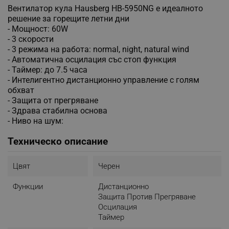
Вентилатор кула Hausberg HB-5950NG е идеалното
решение за горещите летни дни
- Мощност: 60W
- 3 скорости
- 3 режима на работа: normal, night, natural wind
- Автоматична осцилация със стоп функция
- Таймер: до 7.5 часа
- Интелигентно дистанционно управление с голям
обхват
- Защита от прегряване
- Здрава стабилна основа
- Ниво на шум:
Техническо описание
Цвят
Черен
Функции
Дистанционно
Защита Против Прегряване
Осцилация
Таймер