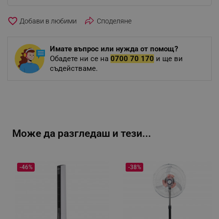
favorite_border
Споделяне
Имате въпрос или нужда от помощ?
Обадете ни се на
0700 70 170
и ще ви
съдействаме.
Може да разгледаш и тези...
-46%
-38%