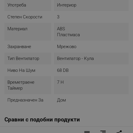
Употреба
Интериор
Степен Скорости
3
Материал
ABS
Пластмаса
Захранване
Мрежово
Тип Вентилатор
Вентилатор - Кула
Ниво На Шум
68 DB
Времетраене
7 H
Таймер
Предназначен За
Дом
Сравни с подобни продукти