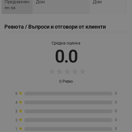
Предназнач
Дом
Дом
_nzm_id_92166-7699
.alleop.bg
ен за
_sgf_user_id
.alleop.bg
Ревюта / Въпроси и отговори от клиенти
_sgf_session_id
.alleop.bg
Средна оценка
0.0
_sgf_push_permission_asked
.alleop.bg
★
★
★
★
★
Google Privacy Policy
0 Ревю
_sgf_test_mode
.alleop.bg
★
0
5
★
0
4
★
0
3
★
0
2
_sgf_tracking
.alleop.bg
★
0
1