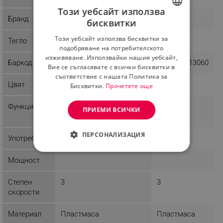
Този уебсайт използва
Бранд
Hausberg
Elite
бисквитки
BULGARIAN
Този уебсайт използва бисквитки за
Тегло
2.71 kg
8.31 kg
ROMANIAN
подобряване на потребителското
изживяване. Използвайки нашия уебсайт,
Баркод
841459952014
9003898713060
Вие се съгласявате с всички бисквитки в
съответствие с нашата Политика за
Цвят
Черен
Черен
Бисквитки.
Прочетете още
Функции
Защита против
Таймер
ПРИЕМИ ВСИЧКИ
прегряване
ПЕРСОНАЛИЗАЦИЯ
Употреба
Интериор
Интериор
СТРОГО НЕОБХОДИМО
Мощност
ЕФЕКТИВНОСТ
Степен
3
3
скорости
ТАРГЕТИРАНЕ
ФУНКЦИОНАЛНОСТ
Материал
Пластмаса
Пластмаса