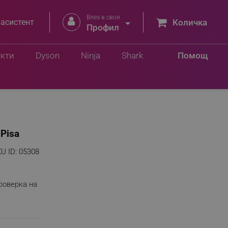
Влез в своя


 асистент
Количка
Профил
укти
Dyson
Ninja
Shark
Помощ
Pisa
U ID:
05308
роверка на