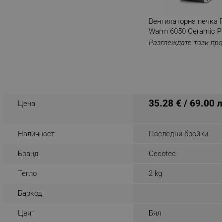
_nzm_noid_92166-7699
Вентилаторна печка 
_nzm_id_92166-7699
Warm 6050 Ceramic P
Разглеждате този пр
_sgf_user_id
_sgf_session_id
_sgf_push_permission_as
_sgf_test_mode
35.28 € / 69.00 
Цена
_sgf_tracking
Наличност
Последни бройки
_sgf_delayed_actions,
Бранд
Cecotec
_sgf_delayed_campaigns
Тегло
2 kg
_sgf_npq
Баркод
Цвят
Бял
_sgf_clicked_banners