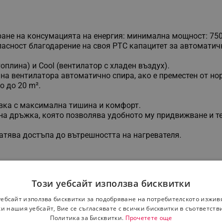
ране на консумацията на енергия: минимална мощност: 750
асност благодарение на своя PTC капацитет за автоматич
топлина) и Cool (вентилатор с хладен въздух).
на вентилатора автоматично спира, ако е преместен от но
о до 20 m².
новка с максимална тишина и комфорт.
а дръжка, която позволява удобното му придвижване и теж
атява достъпа до вътрешността на нагревателя.
Този уебсайт използва бисквитки
уебсайт използва бисквитки за подобряване на потребителското изжив
и нашия уебсайт, Вие се съгласявате с всички бисквитки в съответств
Политика за Бисквитки.
Прочетете още