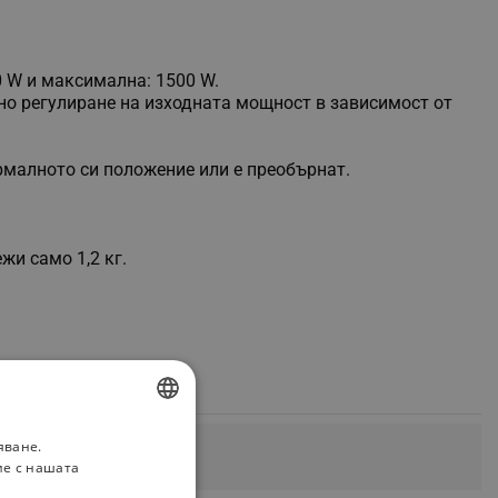
 W и максимална: 1500 W.
но регулиране на изходната мощност в зависимост от
рмалното си положение или е преобърнат.
и само 1,2 кг.
яване.
BULGARIAN
ие с нашата
ROMANIAN