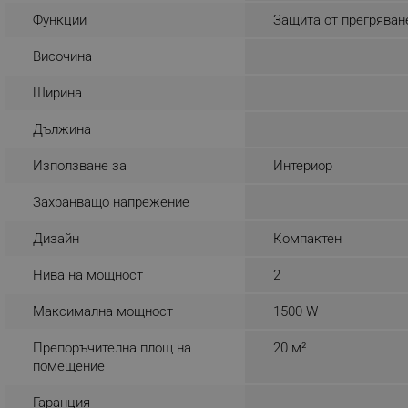
Функции
Защита от прегряван
_sgf_rq
Височина
segmentifyExtension
Ширина
sgfUserUpdateData
Дължина
Използване за
Интериор
rlv_h_fbp
rlv_
Захранващо напрежение
rlv_mode
Дизайн
Компактен
rlv_p
rlv_g
Нива на мощност
2
rlv_s
Максимална мощност
1500 W
rlv_iv
Препоръчителна площ на
20 м²
rlv_e_pt
помещение
rlv_e
Гаранция
rlv_h_profile