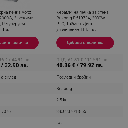
рна печка Voltz
Керамична печка за стена
 2000W, 3 режима
Rosberg R51973A, 2000W,
, Регулируем
PTC, Таймер, Дист.
fying visitors. The lifetime
, Бял
управление, LED, Бял
ifying visitor sessions
ави в количка
Добави в количка
itor is asked for web push
tor is a test user and can
6 € / 44.91 лв.
ПЦД: 61.31 € / 119.91 лв.
 / 32.90 лв.
40.86 € / 79.92 лв.
tor disabled tracking,
y related cookies and local
на склад
Последни бройки
aign specific data for
Rosberg
aign specific data for
2.5 kg
r events stored to be sent
07076
3800237041855
Бял
ferent banners clicked by the