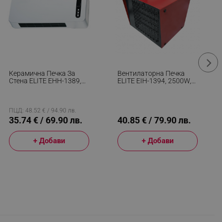
Керамична Печка За
Вентилаторна Печка
Стена ELITE EHH-1389,
ELITE EIH-1394, 2500W,
2000W, LCD Дисплей,
22 М2, 118 M³/h,
Таймер, Бял
Функция За Охлаждане,
Регулируем Термостат,
PTC, Червен
ПЦД: 48.52 € / 94.90 лв.
35.74 € / 69.90 лв.
40.85 € / 79.90 лв.
+ Добави
+ Добави