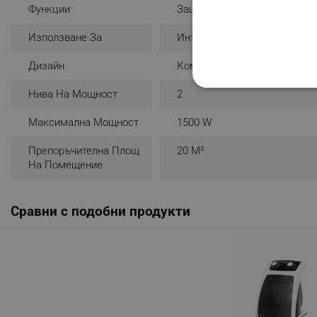
Функции
Защита От Прегряване
Използване За
Интериор
Дизайн
Компактен
СТРОГО НЕОБХО
Нива На Мощност
2
НЕКЛАСИФИЦИР
Максимална Мощност
1500 W
Препоръчителна Площ
20 М²
На Помещение
Строго н
Сравни с подобни продукти
Строго необходимите биск
акаунта. Уебсайтът не мо
Име
click_code_ps
_nzm_nosubscribe_92166-
_nzm_idnl_92166-7699