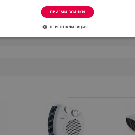
ПРИЕМИ ВСИЧКИ
ПЕРСОНАЛИЗАЦИЯ
ДИМО
ЕФЕКТИВНОСТ
ТАРГЕТИРАНЕ
ФУНКЦИО
АНИ
еобходимо
Ефективност
Таргетиране
Функционалност
Неклас
витки позволяват основната функционалност на уебсайта, като потребителско вл
же да се използва правилно без строго необходими бисквитки.
Provider /
Валиден
Описание
Домейн
до
.alleop.bg
1 месец
Profitshare
7699
.alleop.bg
1 месец
newsman
.alleop.bg
1 месец
Newsman