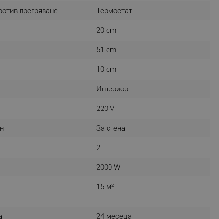
ротив прегряване
Термостат
r events which is cancelled
ent to Segmentify servers
20 cm
 visitor installed
51 cm
 visitor’s data including
rship status and
10 cm
Интериор
220 V
н
За стена
2
2000 W
15 м²
а
24 месеца