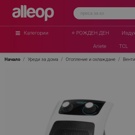
Категории
⭐ РОЖДЕН ДЕН
Изду
Ariete
TCL
Начало
Уреди за дома
Отопление и охлаждане
Венти