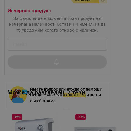
Изчерпан продукт
За съжаление в момента този продукт е с
изчерпана наличност. Остави ни имейл, за да
те уведомим когато отново е наличен.
Имате въпрос или нужда от помощ?
Може да разгледаш и тези...
Обадете ни се на
0700 70 170
и ще ви
съдействаме.
-35%
-33%