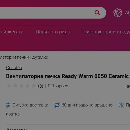
AI
хай жегата
Царят на грила
Разопаковани прод
латорни печки - духалки
Cecotec
Вентилаторна печка Ready Warm 6050 Ceramic 
★
★
★
★
★
0 Въпроса
(0)
SK
Сигурна доставка
60 дни право на връщане
П
пратка