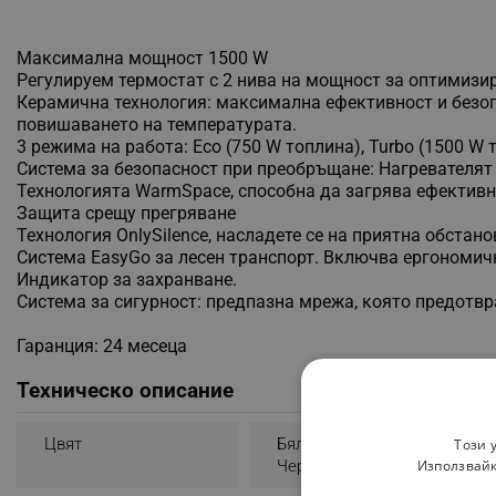
Максимална мощност 1500 W
Регулируем термостат с 2 нива на мощност за оптимизи
Керамична технология: максимална ефективност и безоп
повишаването на температурата.
3 режима на работа: Eco (750 W топлина), Turbo (1500 W 
Система за безопасност при преобръщане: Нагревателят 
Технологията WarmSpace, способна да загрява ефективн
Защита срещу прегряване
Технология OnlySilence, насладете се на приятна обста
Система EasyGo за лесен транспорт. Включва ергономичн
Индикатор за захранване.
Система за сигурност: предпазна мрежа, която предотвр
Гаранция: 24 месеца
Техническо описание
Цвят
Бял
Този 
Черен
Използвайк