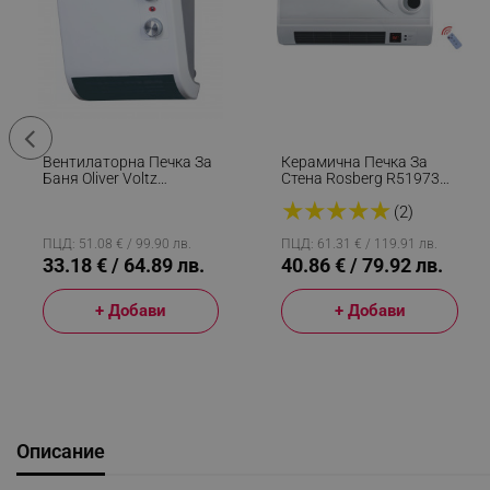
Вентилаторна Печка За
Керамична Печка За
Баня Oliver Voltz
Стена Rosberg R51973A,
OV51970J, 2000W, 2
2000W, PTC, Таймер,
★
★
★
★
★
Степени, IPх2,
Дист. Управление, LED,
(2)
Термостат, Бял
Бял
ПЦД: 51.08 € / 99.90 лв.
ПЦД: 61.31 € / 119.91 лв.
33.18 € / 64.89 лв.
40.86 € / 79.92 лв.
+ Добави
+ Добави
Описание