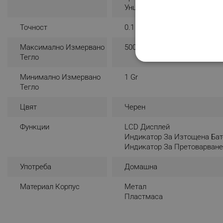
Унция - Oz
Точност
0.1 G
Максимално Измервано
500 Gr
Тегло
СТРОГО НЕОБХО
Минимално Измервано
1 Gr
НЕКЛАСИФИЦИР
Тегло
Цвят
Черен
Функции
LCD Дисплей
Строго н
Индикатор За Изтощена Бат
Индикатор За Претоварван
Строго необходимите биск
акаунта. Уебсайтът не мо
Употреба
Домашна
Име
Материал Корпус
Метал
click_code_ps
Пластмаса
_nzm_nosubscribe_92166-
_nzm_idnl_92166-7699