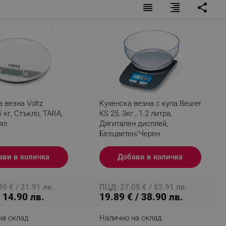
reorder
format_align_right
share
fying visitors. The lifetime
ifying visitor sessions
itor is asked for web push
tor is a test user and can
 везна Voltz
Кухенска везна с купа Beurer
5 кг, Стъкло, TARA,
KS 25, 3кг., 1.2 литра,
tor disabled tracking,
ял
Дигитален дисплей,
y related cookies and local
Безцветен/Черен
aign specific data for
ави в количка
Добави в количка
aign specific data for
0 € / 21.91 лв.
ПЦД: 27.05 € / 52.91 лв.
r events stored to be sent
/ 14.90 лв.
19.89 € / 38.90 лв.
ferent banners clicked by the
на склад
Налично на склад