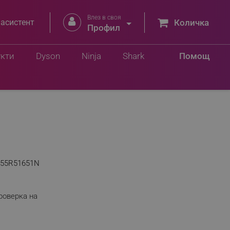
Влез в своя


 асистент
Количка
Профил
укти
Dyson
Ninja
Shark
Помощ
555R51651N
роверка на