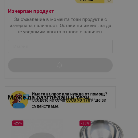
Изчерпан продукт
За съжаление в момента този продукт е с
изчерпана наличност. Остави ни имейл, за да
те уведомим когато отново е наличен.
Имате въпрос или нужда от помощ?
Може да разгледаш и тези...
Обадете ни се на
0700 70 170
и ще ви
съдействаме.
-25%
-33%