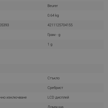
Beurer
r events which is cancelled
ent to Segmentify servers
0.64 kg
 visitor installed
05393
4211125704155
 visitor’s data including
rship status and
Грам - g
1 g
Стъкло
Сребрист
чно изключване
LCD дисплей
Домашна