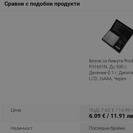
Сравни с подобни продукти
_nzm_noid_92166-7699
_nzm_id_92166-7699
_sgf_user_id
_sgf_session_id
_sgf_push_permission_as
_sgf_test_mode
Везна за бижута Ros
R51651N, До 500 г,
_sgf_tracking
Деление-0.1 г, Дигита
LCD, 2xAAA, Черен
Разглеждате този пр
_sgf_delayed_actions,
_sgf_delayed_campaigns
Цена
ПЦД: 7.62 € / 14.90 
_sgf_npq
6.09 € / 11.91 лв
_sgf_clicked_banners
Наличност
Последни бройки