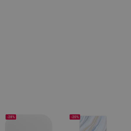
-28%
-20%