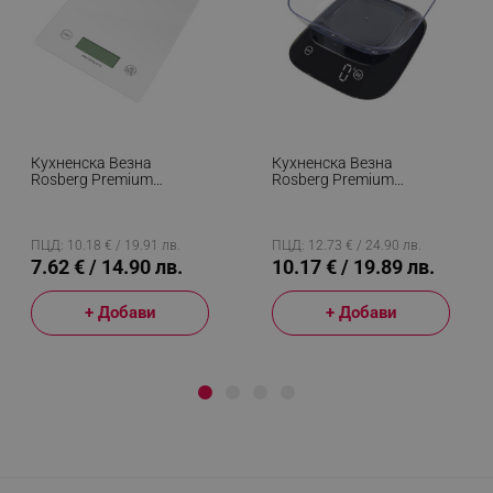
Кухненска Везна
Кухненска Везна
Rosberg Premium
Rosberg Premium
RP51651K, 5 Кг,
RP51651J, 5 Кг,
G/ml/lb/oz, ТАРА, Бял
G/lb/oz/ml, Купа, LED
Дисплей, Черен
ПЦД: 10.18 € / 19.91 лв.
ПЦД: 12.73 € / 24.90 лв.
7.62 € / 14.90 лв.
10.17 € / 19.89 лв.
+ Добави
+ Добави