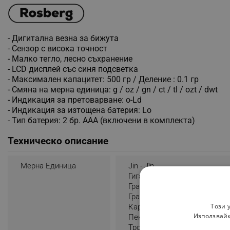
- Дигитална везна за бижута
- Сензор с висока точност
- Малко тегло, лесно съхранение
- LCD дисплей със синя подсветка
- Максимален капацитет: 500 гр / Деление : 0.1 гр
- Смяна на мерна единица: g / oz / gn / ct / tl / ozt / dwt
- Индикация за претоварване: o-Ld
- Индикация за изтощена батерия: Lo
- Тип батерия: 2 бр. AAA (включени в комплекта)
Техническо описание
Мерна Единица
Jin - Jīn
Гига Нютон - GN
Грам - G
Гран - Gn
Този 
Карат - Ct
Използвайк
Пениуйт - Dwt
Тройунция - Oz T