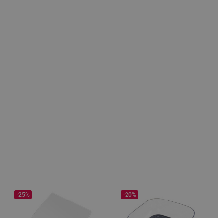
-25%
-20%