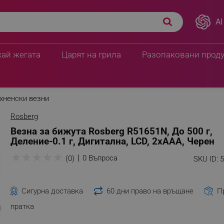
AI
хай жегата
Царят на грила
Разопаковани прод
хненски везни
Rosberg
Везна за бижута Rosberg R51651N, До 500 г,
Деление-0.1 г, Дигитална, LCD, 2xAAA, Черен
★
★
★
★
★
0 Въпроса
(0)
SKU ID:
Сигурна доставка
60 дни право на връщане
П
пратка