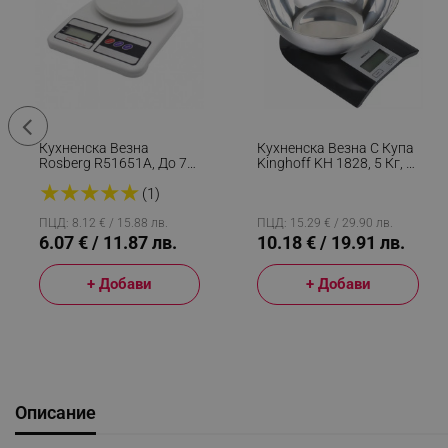
Кухненска Везна
Кухненска Везна С Купа
Rosberg R51651A, До 7
Kinghoff KH 1828, 5 Кг, 2
Кг, Точност До 1гр, LCD,
Л, LCD Дисплей, ТАРА,
★
★
★
★
★
Тара, Бял
Черен
(1)
ПЦД: 8.12 € / 15.88 лв.
ПЦД: 15.29 € / 29.90 лв.
6.07 € / 11.87 лв.
10.18 € / 19.91 лв.
+ Добави
+ Добави
Описание