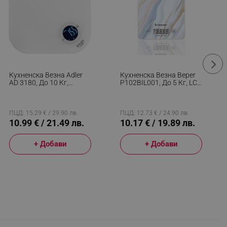
Кухненска Везна Adler
Кухненска Везна Beper
AD 3180, До 10 Кг,
P102BIL001, До 5 Кг, LCD
Измерване На Течности,
Дисплей, Твърди Храни
ТАРА, LCD Дисплей, 2 X
И Течности, Сензорно
AAA, Бял
Управление, Закалено
Стъкло, Мрамор
ПЦД: 15.29 € / 29.90 лв.
ПЦД: 12.73 € / 24.90 лв.
10.99 € / 21.49 лв.
10.17 € / 19.89 лв.
+ Добави
+ Добави