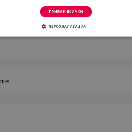
ПРИЕМИ ВСИЧКИ
ПЕРСОНАЛИЗАЦИЯ
ДИМО
ЕФЕКТИВНОСТ
ТАРГЕТИРАНЕ
ФУНКЦИО
АНИ
еобходимо
Ефективност
Таргетиране
Функционалност
Неклас
ерия
е
витки позволяват основната функционалност на уебсайта, като потребителско вл
же да се използва правилно без строго необходими бисквитки.
Provider /
Валиден
Описание
Домейн
до
.alleop.bg
1 месец
Profitshare
7699
.alleop.bg
1 месец
newsman
.alleop.bg
1 месец
Newsman