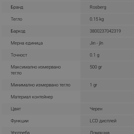
Бранд
Rosberg
_sgf_rq
Тегло
0.15 kg
segmentifyExtension
Баркод
3800237042319
sgfUserUpdateData
Мерна единица
Jin - jīn
rlv_h_fbp
Точност
0.1 g
rlv_
Максимално измервано
500 gr
rlv_mode
тегло
rlv_p
Минимално измервано тегло
1 gr
rlv_g
Материал контейнер
rlv_s
rlv_iv
Цвят
Черен
rlv_e_pt
Функции
LCD дисплей
rlv_e
rlv_h_profile
Употреба
Домашна