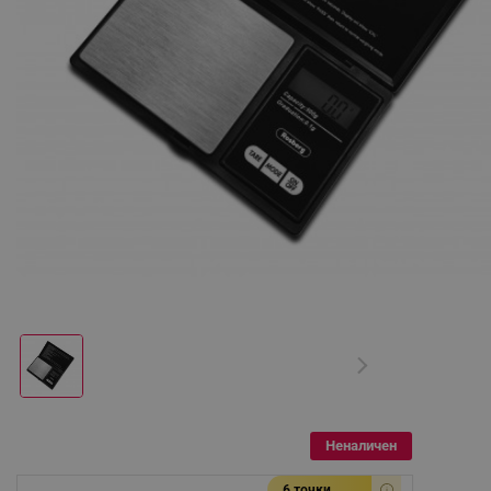
Неналичен
6 точки