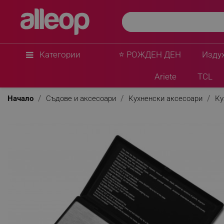
Категории
⭐ РОЖДЕН ДЕН
Изду
Ariete
TCL
Начало
Съдове и аксесоари
Кухненски аксесоари
Ку