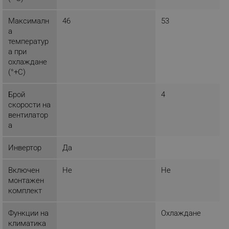
потребителско влизане и управление на
акаунта. Уебсайтът не може да се използва
Максималн
46
53
правилно без строго необходими бисквитки.
а
Provider /
Име
температур
Домейн
а при
click_code_ps
.alleop.bg
охлаждане
(°+C)
_nzm_nosubscribe_92166-7699
.alleop.bg
_nzm_idnl_92166-7699
.alleop.bg
Брой
4
_nzm_noid_92166-7699
.alleop.bg
скорости на
вентилатор
_nzm_id_92166-7699
.alleop.bg
а
_sgf_user_id
.alleop.bg
Инвертор
Да
Включен
Не
Не
монтажен
_sgf_session_id
.alleop.bg
комплект
Функции на
Охлаждане
_sgf_push_permission_asked
.alleop.bg
климатика