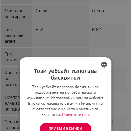
Място за
Стена
Стена
монтиране
Тип
R 32
R 32
хладилен
агент
Тип
компресор
Този уебсайт използва
Капацитет
бисквитки
на
BULGARIAN
затопляне
Този уебсайт използва бисквитки за
ROMANIAN
подобряване на потребителското
Препоръчит
27 м²
25 м²
изживяване. Използвайки нашия уебсайт,
елна зона
Вие се съгласявате с всички бисквитки в
на покритие
съответствие с нашата Политика за
Бисквитки.
Прочетете още
Основен
14000 BTU
12000 BTU
капацитет
ПРИЕМИ ВСИЧКИ