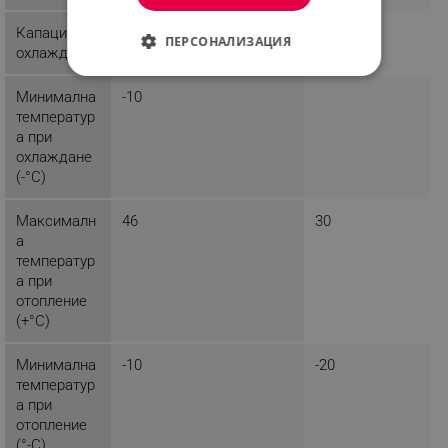
Капацитет
ПЕРСОНАЛИЗАЦИЯ
охлаждане
СТРОГО НЕОБХОДИМО
Минимална
-10
температур
ЕФЕКТИВНОСТ
а при
охлаждане
ТАРГЕТИРАНЕ
(-°C)
ФУНКЦИОНАЛНОСТ
Максималн
46
30
а
НЕКЛАСИФИЦИРАНИ
температур
а при
отопление
(+°C)
Строго необходимо
Ефективност
Таргетиране
Функционалност
Минимална
-10
-20
температур
Некласифицирани
а при
отопление
Строго необходимите бисквитки позволяват
основната функционалност на уебсайта, като
(°-C)