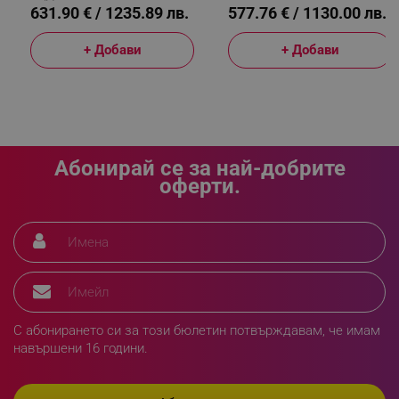
631.90 € / 1235.89 лв.
577.76 € / 1130.00 лв.
+ Добави
+ Добави
_GRECAPTCHA
Google LLC
www.google.com
Абонирай се за най-добрите
оферти.
LaVisitorNew
Quality Unit LLC
www.alleop.bg
С абонирането си за този бюлетин потвърждавам, че имам
навършени 16 години.