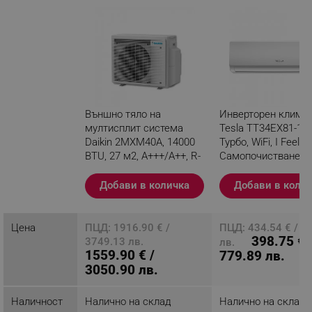
Външно тяло на
Инверторен клима
мултисплит система
Tesla TT34EX81-12
Daikin 2MXM40A, 14000
Турбо, WiFi, I Feel,
BTU, 27 м2, A+++/A++, R-
Самопочистване, 
32, Бял
се филтър, Бял
Добави в количка
Добави в коли
Разглеждате този
продукт
Цена
ПЦД: 1916.90 € /
ПЦД: 434.54 € / 8
398.75 € 
3749.13 лв.
лв.
1559.90 € /
779.89 лв.
3050.90 лв.
Наличност
Налично на склад
Налично на склад