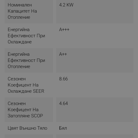
Номинален
4.2 KW
Капацитет На
Отопление
Енергийна
A+++
Ефективност При
Охлаждане
Енергийна
A++
Ефективност При
Отопление
Сезонен
8.66
Коефицент На
Охлаждане SEER
Сезонен
4.64
Коефицент На
Затопляне SCOP
Цвят Външно Тяло
Бял