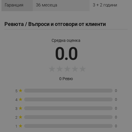
Гаранция
36 месеца
3 + 2 години
Ревюта / Въпроси и отговори от клиенти
LaVisitorId_YWxsZW9wLmxhZGVzay5jb20v
.alleop.bg
LaSID
Quality Unit LLC
Средна оценка
www.alleop.bg
0.0
★
★
★
★
★
0 Ревю
PHPSESSID
PHP.net
editor.alleop.bg
★
0
5
★
0
4
★
0
3
★
0
2
★
0
1