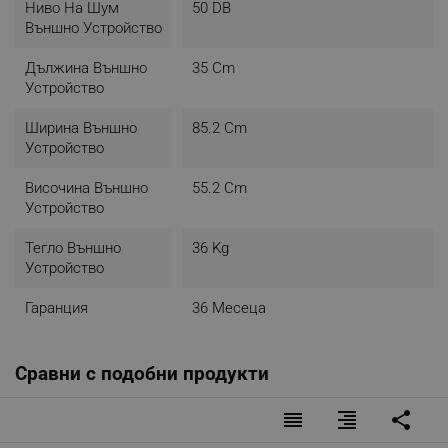
Ниво На Шум
50 DB
Външно Устройство
Дължина Външно
35 Cm
Устройство
Ширина Външно
85.2 Cm
Устройство
Височина Външно
55.2 Cm
Устройство
Тегло Външно
36 Kg
Устройство
Гаранция
36 Месеца
Сравни с подобни продукти
reorder
format_align_right
share