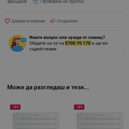
връщане
Проверка на пратка
favorite_border
Споделяне
Имате въпрос или нужда от помощ?
Обадете ни се на
0700 70 170
и ще ви
съдействаме.
Може да разгледаш и тези...
-18%
-18%