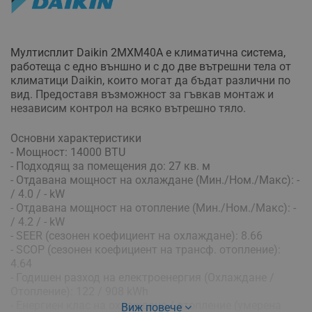
Мултисплит Daikin 2MXM40A е климатична система,
работеща с едно външно и с до две вътрешни тела от
климатици Daikin, които могат да бъдат различни по
вид. Предоставя възможност за гъвкав монтаж и
независим контрол на всяко вътрешно тяло.
Основни характеристики
- Мощност: 14000 BTU
- Подходящ за помещения до: 27 кв. м
- Отдавана мощност на охлаждане (Мин./Ном./Макс): -
/ 4.0 / - kW
- Отдавана мощност на отопление (Мин./Ном./Макс): -
/ 4.2 / - kW
- SEER (сезонен коефициент на охлаждане): 8.66
- SCOP (сезонен коефициент на трансф. отопление):
4.64
- Годишен разход на електроенергия (Охлаждане /
Отопление): 122 / 908 kWh
- Енергиен клас на охлаждане / отопление (умерена
Виж повече