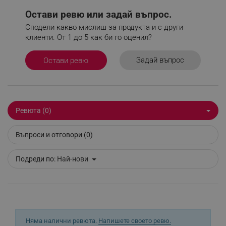
Остави ревю или задай въпрос.
Сподели какво мислиш за продукта и с други
клиенти. От 1 до 5 как би го оценил?
Задай въпрос
Остави ревю
Ревюта (0)
CookieScriptConsent
CookieScript
.alleop.bg
Въпроси и отговори (0)
Подреди по:
Най-нови
Няма налични ревюта.
Напишете своето ревю.