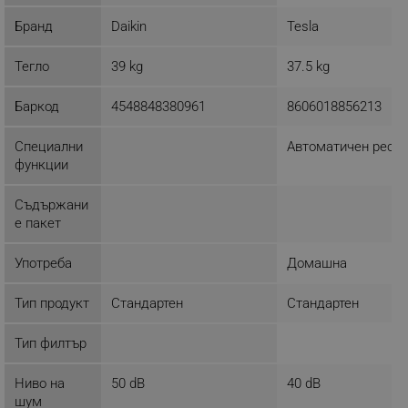
Бранд
Daikin
Tesla
Тегло
39 kg
37.5 kg
Баркод
4548848380961
8606018856213
Специални
Автоматичен реста
функции
Съдържани
е пакет
Употреба
Домашна
Тип продукт
Стандартен
Стандартен
Тип филтър
Ниво на
50 dB
40 dB
шум