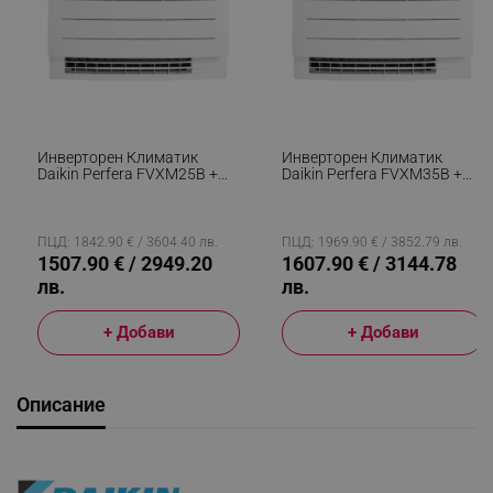
Инверторен Климатик
Инверторен Климатик
Daikin Perfera FVXM25B +
Daikin Perfera FVXM35B +
RXM25A9, 9000 BTU, 21 М2,
RXM35A9, 12000 BTU, 28
A+++, Подово Тяло, Wi-Fi, R-
М2, A++, Подово Тяло, Wi-Fi,
32, Бял
R-32, Бял
ПЦД: 1842.90 € / 3604.40 лв.
ПЦД: 1969.90 € / 3852.79 лв.
1507.90 € / 2949.20
1607.90 € / 3144.78
лв.
лв.
+ Добави
+ Добави
Описание