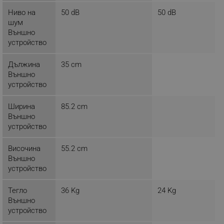
rlv_h_profile
.alleop.bg
Ниво на
50 dB
50 dB
rlv_h_cart
.alleop.bg
шум
rlv_h_wish
.alleop.bg
Външно
устройство
rlv_impersonate_p
.alleop.bg
rlv_endpoint
.alleop.bg
Дължина
35 cm
rlv_hashes
.alleop.bg
Външно
устройство
rlv_first_session
.alleop.bg
rlv_rid
.alleop.bg
Ширина
85.2 cm
Външно
rlv_rpid
.alleop.bg
устройство
rlv_rpos
.alleop.bg
rlv_bid
.alleop.bg
Височина
55.2 cm
Външно
rlv_odid
.alleop.bg
устройство
_twoAttr
.alleop.bg
__cf_bm
Тегло
36 Kg
24 Kg
Cloudflare Inc.
.pazaruvaj.com
Външно
устройство