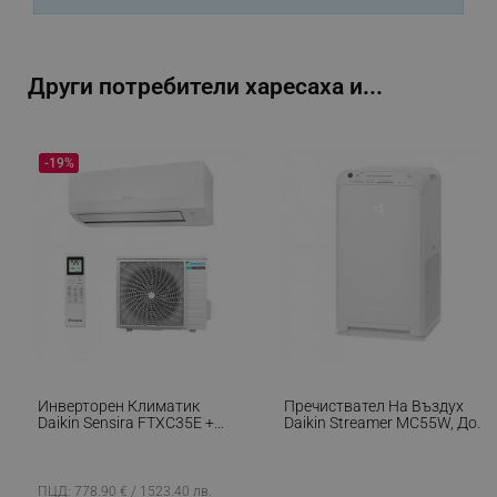
XSRF-TOKEN
promo.alleop.bg
Други потребители харесаха и...
-19%
PHPSESSID
PHP.net
www.alleop.bg
Инверторен Климатик
Пречиствател На Въздух
Daikin Sensira FTXC35E +
Daikin Streamer MC55W, До
RXC35E, 12000 BTU, 25 М2,
41 М2, 330 М3/ч, 4 Режима,
A++, Wi-Fi, R-32, Бял
Плазмен Йонизатор, HEPA,
Бял
ПЦД: 778.90 € / 1523.40 лв.