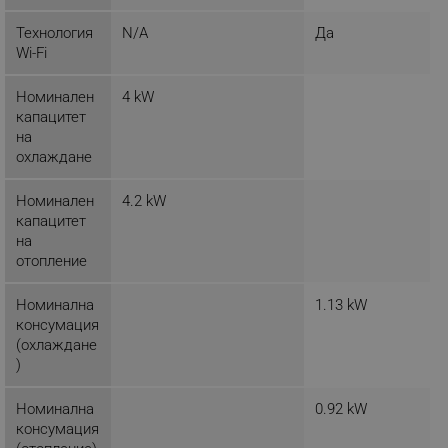
Google Privacy Policy
Технология
N/A
Да
Wi-Fi
_sgf_test_mode
.alleop.bg
Номинален
4 kW
капацитет
на
охлаждане
_sgf_tracking
.alleop.bg
Номинален
4.2 kW
капацитет
на
отопление
Номинална
1.13 kW
_sgf_delayed_actions,
.alleop.bg
консумация
(охлаждане
)
Номинална
0.92 kW
_sgf_delayed_campaigns
.alleop.bg
консумация