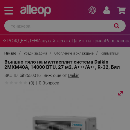
⭐ РОЖДЕН ДЕН
Издухай жегата
Царят на грила
Разопакова
Начало
Уреди за дома
Отопление и охлаждане
Климатици
Външно тяло на мултисплит система Daikin
2MXM40A, 14000 BTU, 27 м2, A+++/A++, R-32, Бял
SKU ID:
bit2550016
Виж още от
Daikin
★
★
★
★
★
(0)
0 Въпроса