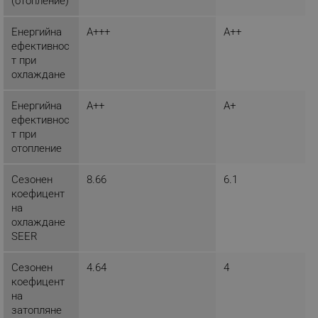
(отопление)
Енергийна
A+++
A++
ефективнос
_sgf_npq
.alleop.bg
т при
охлаждане
Енергийна
A++
A+
ефективнос
_sgf_clicked_banners
.alleop.bg
т при
отопление
Сезонен
8.66
6.1
_sgf_rq
.alleop.bg
коефицент
на
охлаждане
SEER
Сезонен
4.64
4
коефицент
segmentifyExtension
.alleop.bg
на
затопляне