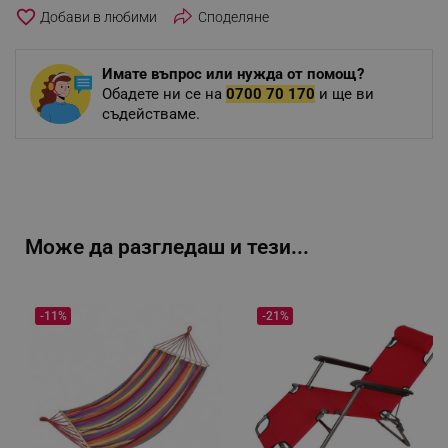
favorite_border
Споделяне
Имате въпрос или нужда от помощ?
Обадете ни се на
0700 70 170
и ще ви
съдействаме.
Може да разгледаш и тези...
-11%
-21%