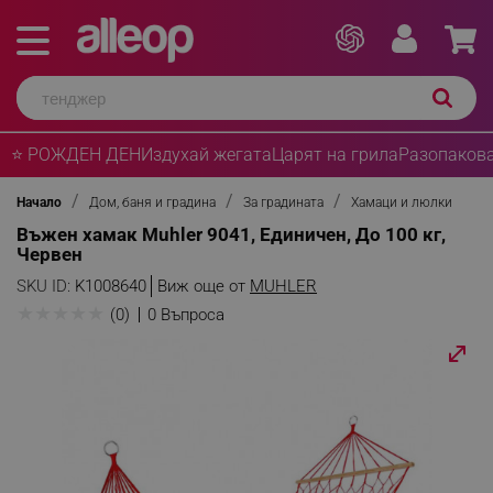
⭐ РОЖДЕН ДЕН
Издухай жегата
Царят на грила
Разопакова
Начало
Дом, баня и градина
За градината
Хамаци и люлки
Въжен хамак Muhler 9041, Единичен, До 100 кг,
Червен
SKU ID:
K1008640
Виж още от
MUHLER
★
★
★
★
★
(0)
0 Въпроса