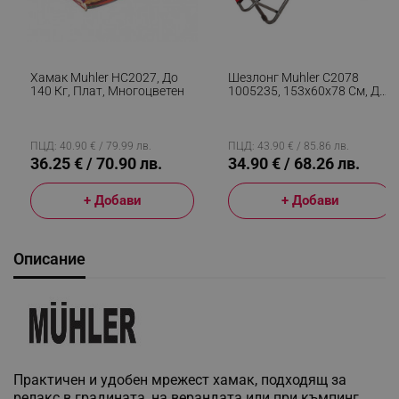
Хамак Muhler HC2027, До
Шезлонг Muhler C2078
140 Кг, Плат, Многоцветен
1005235, 153х60х78 См, До
100 Кг, Сгъваем, Червен
ПЦД: 40.90 € / 79.99 лв.
ПЦД: 43.90 € / 85.86 лв.
36.25 € / 70.90 лв.
34.90 € / 68.26 лв.
+ Добави
+ Добави
Описание
Практичен и удобен мрежест хамак, подходящ за
релакс в градината, на верандата или при къмпинг.