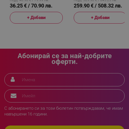
36.25 € / 70.90 лв.
259.90 € / 508.32 лв.
+ Добави
+ Добави
_sgf_npq
.alleop.bg
_sgf_clicked_banners
.alleop.bg
Абонирай се за най-добрите
оферти.
_sgf_rq
.alleop.bg
С абонирането си за този бюлетин потвърждавам, че имам
навършени 16 години.
segmentifyExtension
.alleop.bg