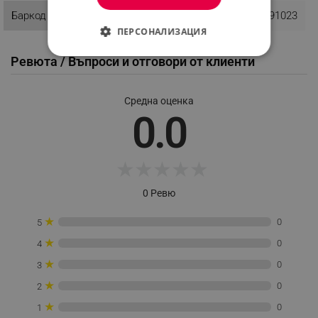
Баркод
1234567891023
ПЕРСОНАЛИЗАЦИЯ
СТРОГО НЕОБХОДИМО
Ревюта / Въпроси и отговори от клиенти
ЕФЕКТИВНОСТ
Средна оценка
0.0
ТАРГЕТИРАНЕ
ФУНКЦИОНАЛНОСТ
★
★
★
★
★
НЕКЛАСИФИЦИРАНИ
0 Ревю
★
0
5
Строго необходимо
Ефективност
★
0
4
Таргетиране
Функционалност
★
0
3
Некласифицирани
★
0
2
Строго необходимите бисквитки позволяват
★
0
1
основната функционалност на уебсайта, като