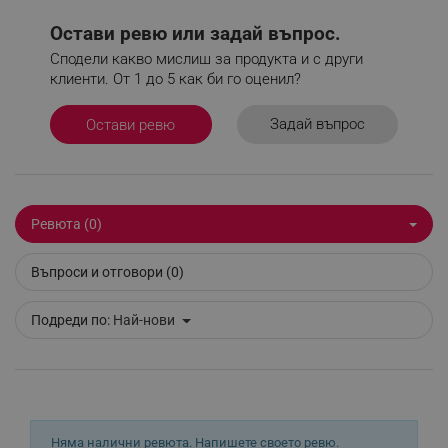
потребителско влизане и управление на
акаунта. Уебсайтът не може да се използва
Остави ревю или задай въпрос.
правилно без строго необходими бисквитки.
Сподели какво мислиш за продукта и с други
Provider /
клиенти. От 1 до 5 как би го оценил?
Име
Домейн
click_code_ps
.alleop.bg
Задай въпрос
Остави ревю
_nzm_nosubscribe_92166-7699
.alleop.bg
_nzm_idnl_92166-7699
.alleop.bg
_nzm_noid_92166-7699
.alleop.bg
Ревюта (0)
_nzm_id_92166-7699
.alleop.bg
_sgf_user_id
.alleop.bg
Въпроси и отговори (0)
Подреди по:
Най-нови
_sgf_session_id
.alleop.bg
_sgf_push_permission_asked
.alleop.bg
Няма налични ревюта.
Напишете своето ревю.