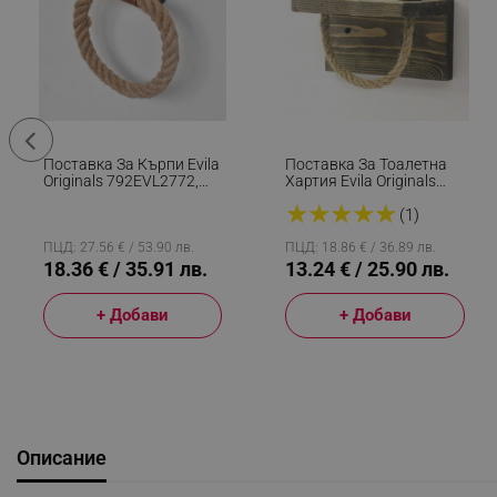
Поставка За Кърпи Evila
Поставка За Тоалетна
Originals 792EVL2772,
Хартия Evila Originals
16х16 См, Въже, Кафяв
792EVL2828, 17х10 См,
★
★
★
★
★
Смърч, Ръчна
(1)
Изработка, Кафяв
ПЦД: 27.56 € / 53.90 лв.
ПЦД: 18.86 € / 36.89 лв.
18.36 € / 35.91 лв.
13.24 € / 25.90 лв.
+ Добави
+ Добави
Описание