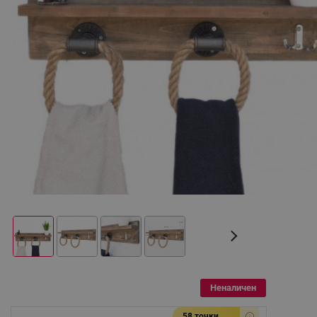
Неналичен
58 точки