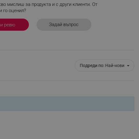
во мислиш за продукта и с други клиенти. От
r events which is cancelled
и го оценил?
ent to Segmentify servers
Задай въпрос
ви ревю
 visitor installed
 visitor’s data including
rship status and
Подреди по:
Най-нови