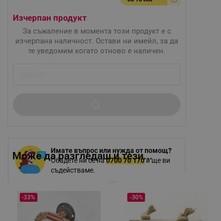
Изчерпан продукт
За съжаление в момента този продукт е с
изчерпана наличност. Остави ни имейл, за да
те уведомим когато отново е наличен.
Имате въпрос или нужда от помощ?
Може да разгледаш и тези...
Обадете ни се на
0700 70 170
и ще ви
съдействаме.
-33%
-30%