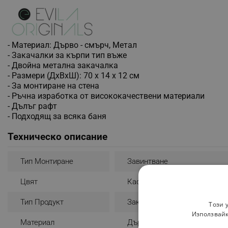
- Материал: Дърво - смърч, Метал
- Закачалки за кърпи тип въже
- Двойна метална закачалка
- Размери (ДхВхШ): 70 х 14 х 12 см
- За монтиране на стена
- Ръчна изработка от висококачествени материали
- Дълъг рафт
- Подходящ за всяка баня
Техническо описание
Тип Монтиране
Завинтване
Цвят
Кафяв
Тип Продукт
Закачалка
Този 
Използвайк
Материал
Дърво