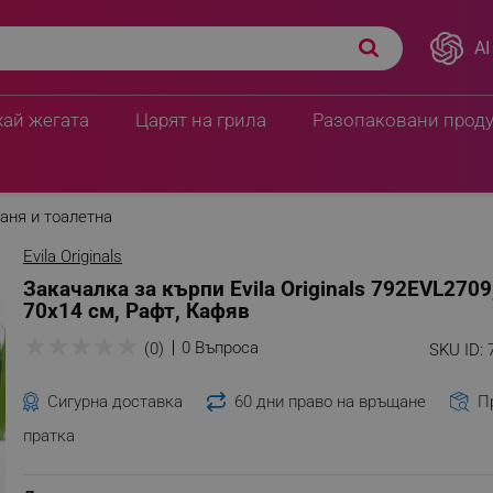
AI
хай жегата
Царят на грила
Разопаковани прод
аня и тоалетна
Evila Originals
Закачалка за кърпи Evila Originals 792EVL2709
70х14 см, Рафт, Кафяв
★
★
★
★
★
0 Въпроса
(0)
SKU ID:
Сигурна доставка
60 дни право на връщане
П
пратка