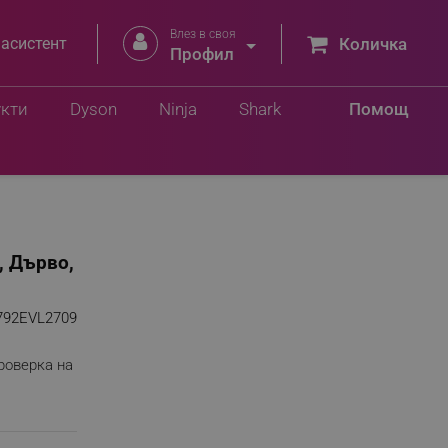
Влез в своя


 асистент
Количка
Профил
укти
Dyson
Ninja
Shark
Помощ
, Дърво,
792EVL2709
роверка на