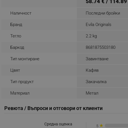
58.74 € / 114.89
_nzm_noid_92166-7699
Наличност
Последни бройки
_nzm_id_92166-7699
Бранд
Evila Originals
_sgf_user_id
Тегло
2.2 kg
_sgf_session_id
_sgf_push_permission_as
Баркод
8681875503180
_sgf_test_mode
Тип монтиране
Завинтване
_sgf_tracking
Цвят
Кафяв
Тип продукт
Закачалка
_sgf_delayed_actions,
Материал
Метал
_sgf_delayed_campaigns
Ревюта / Въпроси и отговори от клиенти
_sgf_npq
_sgf_clicked_banners
Средна оценка
★
5