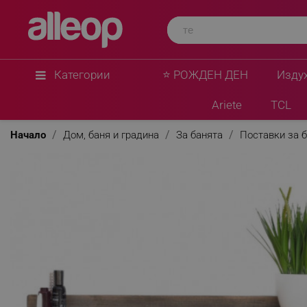
Категории
⭐ РОЖДЕН ДЕН
Изду
Ariete
TCL
Начало
Дом, баня и градина
За банята
Поставки за б