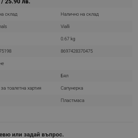
 / 25.90 лв.
на склад
Налично на склад
nals
Vialli
fying visitors. The lifetime
0.67 kg
ifying visitor sessions
itor is asked for web push
75198
8697428370475
tor is a test user and can
не
tor disabled tracking,
Бял
y related cookies and local
за тоалетна хартия
Сапунерка
aign specific data for
Пластмаса
aign specific data for
r events stored to be sent
ferent banners clicked by the
евю или задай въпрос.