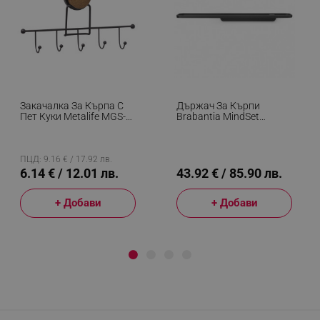
Закачалка За Кърпа С
Държач За Кърпи
Пет Куки Metalife MGS-
Brabantia MindSet
702W, Черен/Дървесен
1005694, Минерално
Покритие, Дискретен
Монтаж, До 2 Кг,
Тъмносив
ПЦД: 9.16 € / 17.92 лв.
6.14 € / 12.01 лв.
43.92 € / 85.90 лв.
+ Добави
+ Добави