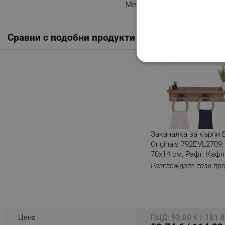
Метал
Сравни с подобни продукти
СТРОГО НЕОБХО
НЕКЛАСИФИЦИР
Строго н
Закачалка за кърпи E
Originals 792EVL2709,
Строго необходимите биск
70х14 см, Рафт, Кафя
акаунта. Уебсайтът не мо
Разглеждате този пр
Име
click_code_ps
_nzm_nosubscribe_92166-
Цена
ПЦД: 93.00 € / 181.8
_nzm_idnl_92166-7699