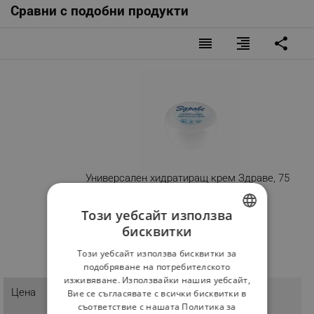
Сравни с подобни продукти
Начин на употреба:
- Нанасяйте сутрин и вечер върху чиста и суха кожа на
лицето и тялото
reorder
format_align_right
share
Опаковка:
- 75 мл
Производител:
- Арома Козметикс България АД
Универсален хидратиращ крем Здраве, 75
мл
Разглеждате този продукт
Този уебсайт използва
бисквитки
BULGARIAN
Този уебсайт използва бисквитки за
ROMANIAN
подобряване на потребителското
изживяване. Използвайки нашия уебсайт,
2.40 € / 4.69 лв.
Цена
Вие се съгласявате с всички бисквитки в
съответствие с нашата Политика за