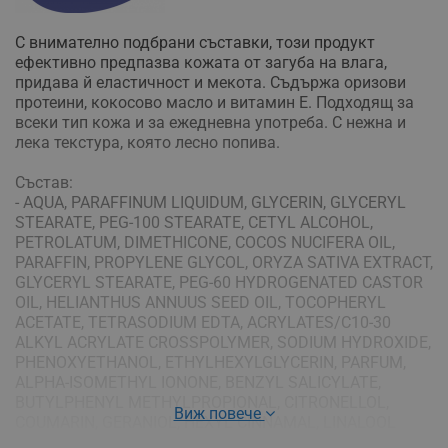
С внимателно подбрани съставки, този продукт
ефективно предпазва кожата от загуба на влага,
придава й еластичност и мекота. Съдържа оризови
протеини, кокосово масло и витамин Е. Подходящ за
всеки тип кожа и за ежедневна употреба. С нежна и
лека текстура, която лесно попива.
Състав:
- AQUA, PARAFFINUM LIQUIDUM, GLYCERIN, GLYCERYL
STEARATE, PEG-100 STEARATE, CETYL ALCOHOL,
PETROLATUM, DIMETHICONE, COCOS NUCIFERA OIL,
PARAFFIN, PROPYLENE GLYCOL, ORYZA SATIVA EXTRACT,
GLYCERYL STEARATE, PEG-60 HYDROGENATED CASTOR
OIL, HELIANTHUS ANNUUS SEED OIL, TOCOPHERYL
ACETATE, TETRASODIUM EDTA, ACRYLATES/C10-30
ALKYL ACRYLATE CROSSPOLYMER, SODIUM HYDROXIDE,
PHENOXYETHANOL, ETHYLHEXYLGLYCERIN, PARFUM,
ALPHA-ISOMETHYL IONONE, BENZYL SALICYLATE,
BUTYLPHENYL METHYLPROPIONAL, CITRONELLOL,
Виж повече
COUMARIN, GERANIOL, HEXYL CINNAMAL, LINALOOL