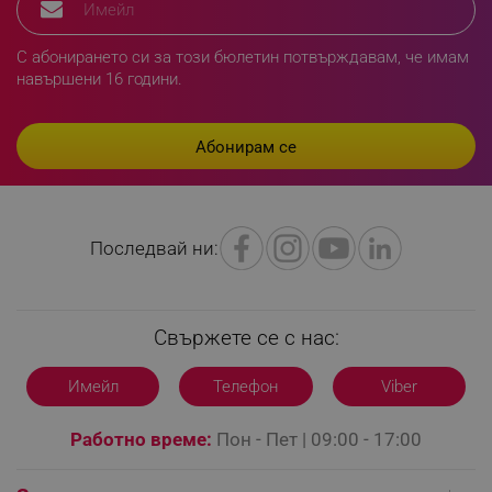
segmentifyExtension
.alleop.bg
С абонирането си за този бюлетин потвърждавам, че имам
навършени 16 години.
sgfUserUpdateData
.alleop.bg
Последвай ни:
rlv_h_fbp
.alleop.bg
rlv_
.alleop.bg
Свържете се с нас:
rlv_mode
.alleop.bg
rlv_p
.alleop.bg
Имейл
Телефон
Viber
rlv_g
.alleop.bg
Работно време:
Пон - Пет | 09:00 - 17:00
rlv_s
.alleop.bg
rlv_iv
.alleop.bg