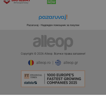
.pazaruvaj.com
Pazaruvaj - Надежден помощник за покупки
LaVisitorId_YWxsZW9wLmxhZGVzay5jb20v
.alleop.bg
LaSID
Quality Unit LLC
www.alleop.bg
Copyright © 2026 Alleop. Bcичĸи пpaвa зaпaзeни!
alleop.ro
alleop.gr
PHPSESSID
PHP.net
editor.alleop.bg