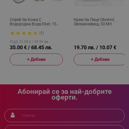
_sgf_delayed_campaigns
.alleop.bg
Спрей За Кожа С
Крем За Лице Olivenol,
Водородна Вода Elixir, 15
Овлажняващ, 50 Мл
Мл, 1000 Ppb, Антиейдж
★
★
★
★
★
Ефект, Антиоксидантно
(1)
Действие, Бял
_sgf_npq
.alleop.bg
ПЦД: 51.08 € / 99.90 лв.
35.00 € / 68.45 лв.
19.70 лв. / 10.07 €
+ Добави
+ Добави
_sgf_clicked_banners
.alleop.bg
Абонирай се за най-добрите
_sgf_rq
.alleop.bg
оферти.