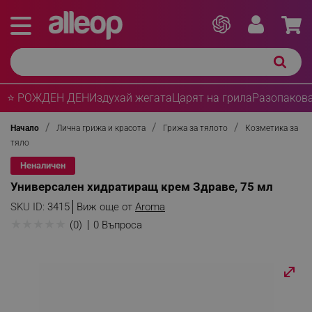
⭐ РОЖДЕН ДЕН
Издухай жегата
Царят на грила
Разопакова
Начало
Лична грижа и красота
Грижа за тялото
Козметика за
тяло
Неналичен
Универсален хидратиращ крем Здраве, 75 мл
SKU ID:
3415
Виж още от
Aroma
★
★
★
★
★
(0)
0 Въпроса