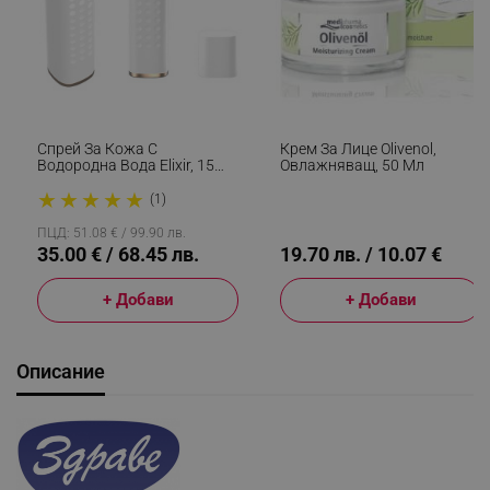
Спрей За Кожа С
Крем За Лице Olivenol,
Водородна Вода Elixir, 15
Овлажняващ, 50 Мл
Мл, 1000 Ppb, Антиейдж
★
★
★
★
★
Ефект, Антиоксидантно
(1)
Действие, Бял
ПЦД: 51.08 € / 99.90 лв.
35.00 € / 68.45 лв.
19.70 лв. / 10.07 €
+ Добави
+ Добави
Описание