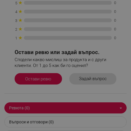
Некласифицирани
★
0
5
★
0
4
Строго необходимите бисквитки позволяват
основната функционалност на уебсайта, като
★
0
3
потребителско влизане и управление на
акаунта. Уебсайтът не може да се използва
★
0
2
правилно без строго необходими бисквитки.
★
0
1
Provider /
Име
Домейн
Остави ревю или задай въпрос.
click_code_ps
.alleop.bg
Сподели какво мислиш за продукта и с други
_nzm_nosubscribe_92166-7699
.alleop.bg
клиенти. От 1 до 5 как би го оценил?
_nzm_idnl_92166-7699
.alleop.bg
_nzm_noid_92166-7699
.alleop.bg
Задай въпрос
Остави ревю
_nzm_id_92166-7699
.alleop.bg
_sgf_user_id
.alleop.bg
Ревюта (0)
Въпроси и отговори (0)
_sgf_session_id
.alleop.bg