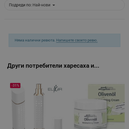
Подреди по:
Най-нови
_sgf_push_permission_asked
.alleop.bg
Google Privacy Policy
Няма налични ревюта.
Напишете своето ревю.
_sgf_test_mode
.alleop.bg
Други потребители харесаха и...
_sgf_tracking
.alleop.bg
-31%
_sgf_delayed_actions,
.alleop.bg