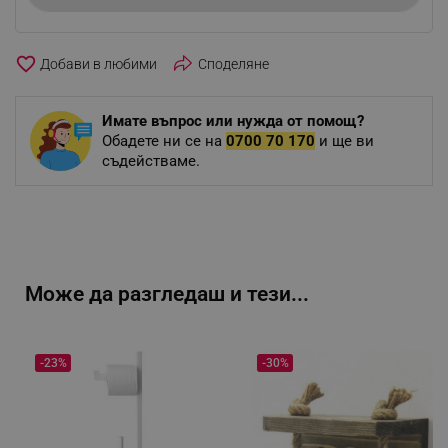
favorite_border
Споделяне
Имате въпрос или нужда от помощ?
Обадете ни се на
0700 70 170
и ще ви
съдействаме.
Може да разгледаш и тези...
-23%
-30%