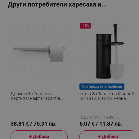
Други потребители харесаха и...
_sgf_delayed_actions,
.alleop.bg
-25%
_sgf_delayed_campaigns
.alleop.bg
_sgf_npq
.alleop.bg
Топ продукт в любими
Държач За Тоалетна
Четка За Тоалетна Kinghoff
Хартия С Рафт Brabantia
KH 1812, 39.5см, Черна
MindSet 1005668, Лесен
Стомана
Монтаж, Минерално
_sgf_clicked_banners
.alleop.bg
Покритие, Бял
ПЦД: 8.12 € / 15.88 лв.
38.81 € / 75.91 лв.
6.07 € / 11.87 лв.
_sgf_rq
.alleop.bg
+ Добави
+ Добави