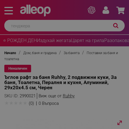
⭐ РОЖДЕН ДЕН
Издухай жегата
Царят на грила
Разопакова
Начало
Дом, баня и градина
За банята
Поставки за баня и
тоалетна
Неналичен
Ъглов рафт за баня Ruhhy, 2 подвижни куки, За
баня, Тоалетна, Пералня и кухня, Алуминий,
29х20х4.5 см, Черен
SKU ID:
2990021
Виж още от
Ruhhy
★
★
★
★
★
(0)
0 Въпроса