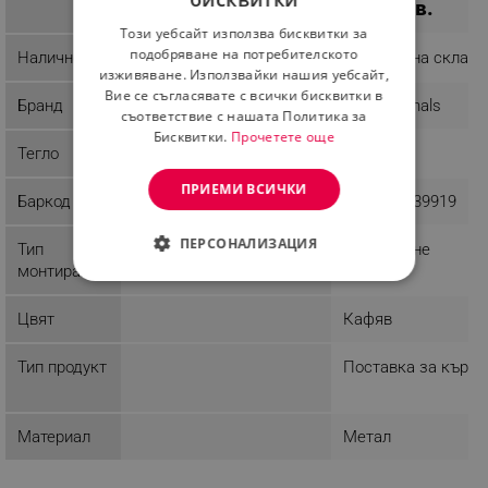
лв.
35.91 лв.
BULGARIAN
Този уебсайт използва бисквитки за
ROMANIAN
подобряване на потребителското
Наличност
Последни бройки
Налично на склад
изживяване. Използвайки нашия уебсайт,
Вие се съгласявате с всички бисквитки в
Бранд
Ruhhy
Evila Originals
съответствие с нашата Политика за
Бисквитки.
Прочетете още
Тегло
0.2 kg
ПРИЕМИ ВСИЧКИ
Баркод
5904463315181
8681875639919
ПЕРСОНАЛИЗАЦИЯ
Тип
Завинтване
монтиране
СТРОГО НЕОБХОДИМО
Цвят
Кафяв
ЕФЕКТИВНОСТ
Тип продукт
Поставка за кърпи
ТАРГЕТИРАНЕ
ФУНКЦИОНАЛНОСТ
Материал
Метал
НЕКЛАСИФИЦИРАНИ