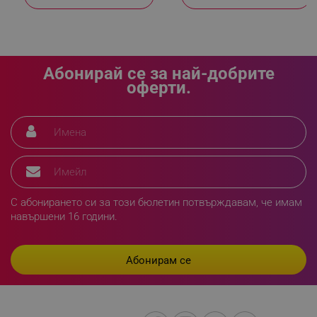
Абонирай се за най-добрите
оферти.
segmentifyExtension
.alleop.bg
sgfUserUpdateData
.alleop.bg
С абонирането си за този бюлетин потвърждавам, че имам
навършени 16 години.
rlv_h_fbp
.alleop.bg
rlv_
.alleop.bg
rlv_mode
.alleop.bg