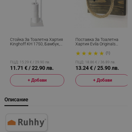
Стойка За Тоалетна Хартия
Поставка За Тоалетна
Kinghoff KH 1750, Бамбук,
Хартия Evila Originals
19х71см, За 5 Ролки, Бял
792EVL2828, 17х10 См,
★
★
★
★
★
Смърч, Ръчна Изработка,
(1)
Кафяв
ПЦД: 15.29 € / 29.90 лв.
ПЦД: 18.86 € / 36.89 лв.
11.71 € / 22.90 лв.
13.24 € / 25.90 лв.
+ Добави
+ Добави
Описание