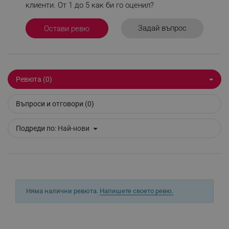
клиенти. От 1 до 5 как би го оценил?
Задай въпрос
Остави ревю
_sgf_session_id
.alleop.bg
Ревюта (0)
_sgf_push_permission_asked
.alleop.bg
Google Privacy Policy
Въпроси и отговори (0)
Подреди по:
Най-нови
_sgf_test_mode
.alleop.bg
_sgf_tracking
.alleop.bg
Няма налични ревюта.
Напишете своето ревю.