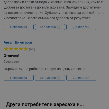
добре прах и трохи от пода и килима. Има накрайник, който е
удобен за достигане до ъгли и дивана. Зарядът е достатъчен
за няколко почиствания. Хубаво е, че е лесна за разглобяване
и почистване. Засега съм много доволен от резултата.
Полезно
0
Неполезно
0
Докладвай
rlv_h_fbp
.alleop.bg
rlv_
.alleop.bg
Ангел Димитров
★
★
★
★
★
rlv_mode
.alleop.bg
(5.0)
rlv_p
.alleop.bg
Отличен!
2 years ago
rlv_g
.alleop.bg
Върши отлична работа отговаря на цена/качество!
rlv_s
.alleop.bg
rlv_iv
.alleop.bg
Полезно
0
Неполезно
0
Докладвай
rlv_e_pt
.alleop.bg
rlv_e
.alleop.bg
Лесно почистване на контейнера
rlv_h_profile
.alleop.bg
Просто отворете капака на контейнера над кофата
Други потребители харесаха и...
rlv_h_cart
.alleop.bg
за боклук.