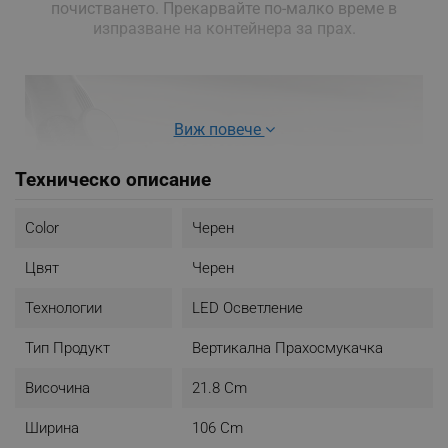
почистването. Прекарвайте по-малко време в
изпразване на контейнера за прах.
Виж повече
Техническо описание
Color
Черен
Цвят
Черен
Технологии
LED Осветление
Тип Продукт
Вертикална Прахосмукачка
Височина
21.8 Cm
Ширина
106 Cm