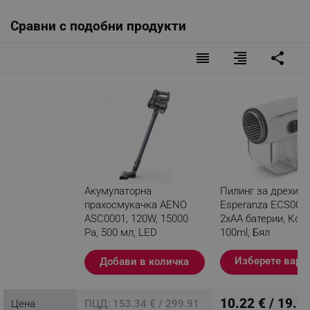
Сравни с подобни продукти
reorder
format_align_right
share
Многофункционална
С компактната акумулаторна прахосмукачка
можете да почиствате мебели, труднодостъпни
места, всички видове подови настилки и дори прах
на тавана, благодарение на разнообразието от
включени аксесоари. Използвайте едно устройство
за цялата къща!
Акумулаторна
Пилинг за дрехи
прахосмукачка AENO
Esperanza ECS003E
ASC0001, 120W, 15000
2xAA батерии, Кон
Pa, 500 мл, LED
100ml, Бял
светлина, Автономия 45
мин, Черен
Изберете вари
Добави в количка
Разглеждате този
продукт
10.22 € / 19.9
Цена
ПЦД: 153.34 € / 299.91