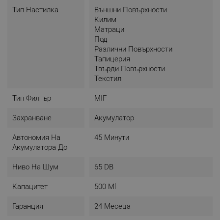
Висока автономност
Тип Настилка
Външни Повърхности
Килим
Не спирайте почистването за зареждане!
Матраци
Акумулаторните прахосмукачки на AENO работят
Под
до 45 минути, достатъчно за почистване на цял
Различни Повърхности
средностатистически двустаен апартамент.
Тапицерия
Твърди Повърхности
Текстил
Тип Филтър
MIF
Захранване
Акумулатор
Автономия На
45 Минути
Акумулатора До
Ниво На Шум
65 DB
Капацитет
500 Ml
Гаранция
24 Месеца