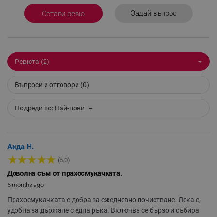
_sgf_npq
.alleop.bg
Задай въпрос
Остави ревю
_sgf_clicked_banners
.alleop.bg
Ревюта (2)
Въпроси и отговори (0)
_sgf_rq
.alleop.bg
Подреди по:
Най-нови
Аида Н.
★
★
★
★
★
(5.0)
LED осветление
Доволна съм от прахосмукачката.
segmentifyExtension
.alleop.bg
5 months ago
Винаги можете да откриете праха с помощта на LED
Прахосмукачката е добра за ежедневно почистване. Лека е,
осветлението на четката, докато почиствате.
удобна за държане с една ръка. Включва се бързо и събира
sgfUserUpdateData
.alleop.bg