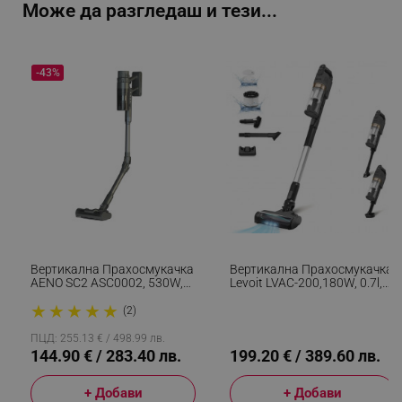
Може да разгледаш и тези...
-43%
Вертикална Прахосмукачка
Вертикална Прахосмукачка
AENO SC2 ASC0002, 530W,
Levoit LVAC-200,180W, 0.7l,
28 KPa, 800 Мл, 4 Нива,
Автономия До 50 Мин,
★
★
★
★
★
Сензорен LED Панел, Миещ
Турбо, Четка С LED, Черен
(2)
Се MIF Филтър, Сив
ПЦД: 255.13 € / 498.99 лв.
144.90 € / 283.40 лв.
199.20 € / 389.60 лв.
+ Добави
+ Добави