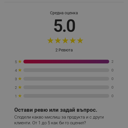
_sgf_test_mode
.alleop.bg
Средна оценка
5.0
★
★
★
★
★
_sgf_tracking
.alleop.bg
2 Ревюта
★
2
5
★
0
4
★
_sgf_delayed_actions,
.alleop.bg
0
3
Моторизирана турбочетка
★
0
2
★
0
1
Моторизираната турбочетка поддържа постоянна
скорост на въртене при почистване на различни
_sgf_delayed_campaigns
.alleop.bg
Остави ревю или задай въпрос.
видове подови надтилки, дори килими с дълъг
косъм.
Сподели какво мислиш за продукта и с други
клиенти. От 1 до 5 как би го оценил?