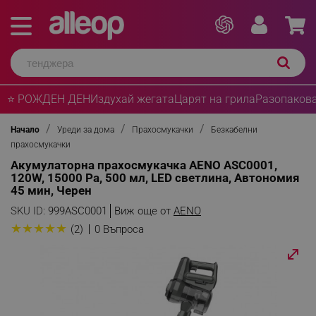
⭐ РОЖДЕН ДЕН
Издухай жегата
Царят на грила
Разопакова
Начало
Уреди за дома
Прахосмукачки
Безкабелни
прахосмукачки
Акумулаторна прахосмукачка AENO ASC0001,
120W, 15000 Pa, 500 мл, LED светлина, Автономия
45 мин, Черен
SKU ID:
999ASC0001
Виж още от
AENO
★
★
★
★
★
(2)
0 Въпроса