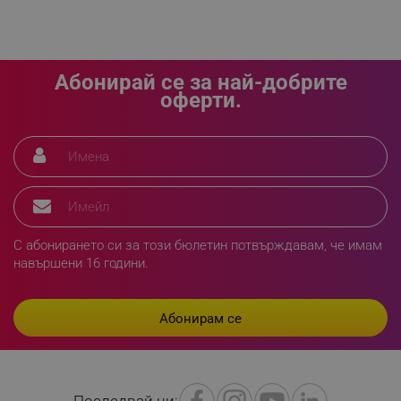
Високоефективните модулни йонообменни филтри
(MIF) могат да се почистват лесно. Просто
LaVisitorId_YWxsZW9wLmxhZGVzay5jb20v
.alleop.bg
изплакнете филтъра под течаща вода и го оставете
LaSID
Quality Unit LLC
да изсъхне.
Абонирай се за най-добрите
www.alleop.bg
оферти.
PHPSESSID
PHP.net
editor.alleop.bg
С абонирането си за този бюлетин потвърждавам, че имам
навършени 16 години.
Последвай ни: