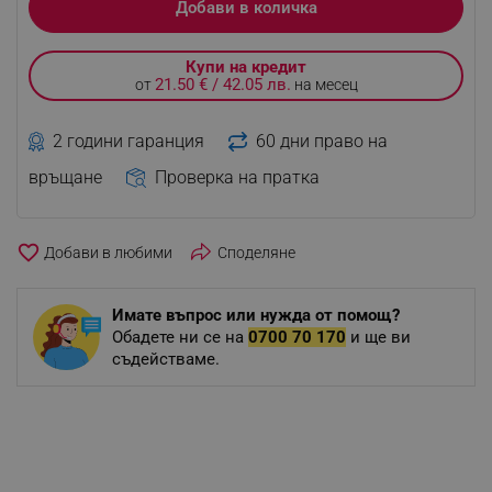
Добави в количка
Купи на кредит
21.50 € / 42.05 лв.
от
на месец
2 години гаранция
60 дни право на
връщане
Проверка на пратка
favorite_border
Споделяне
Имате въпрос или нужда от помощ?
Обадете ни се на
0700 70 170
и ще ви
съдействаме.