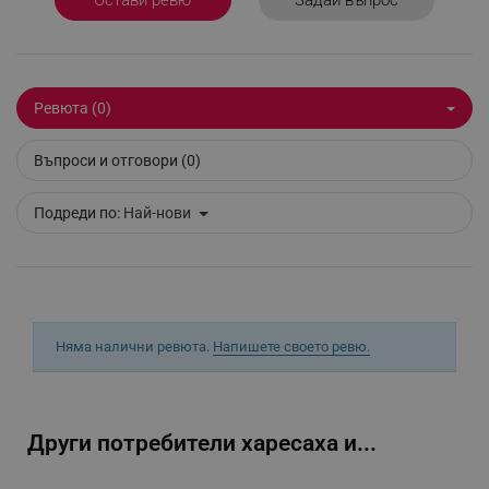
Остави ревю
_sgf_delayed_actions,
.alleop.bg
Ревюта (0)
_sgf_delayed_campaigns
.alleop.bg
Въпроси и отговори (0)
Подреди по:
Най-нови
_sgf_npq
.alleop.bg
Няма налични ревюта.
Напишете своето ревю.
_sgf_clicked_banners
.alleop.bg
Други потребители харесаха и...
_sgf_rq
.alleop.bg