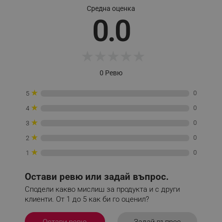
Средна оценка
0.0
_sgf_session_id
.alleop.bg
★
★
★
★
★
_sgf_push_permission_asked
.alleop.bg
0 Ревю
Google Privacy Policy
★
0
5
★
0
4
_sgf_test_mode
.alleop.bg
★
0
3
★
0
2
★
0
1
_sgf_tracking
.alleop.bg
Остави ревю или задай въпрос.
Сподели какво мислиш за продукта и с други
клиенти. От 1 до 5 как би го оценил?
Задай въпрос