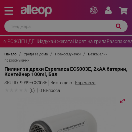
⭐ РОЖДЕН ДЕН
Издухай жегата
Царят на грила
Разопакова
Начало
Уреди за дома
Прахосмукачки
Безкабелни
прахосмукачки
Пилинг за дрехи Esperanza ECS003E, 2xAA батерии,
Контейнер 100ml, Бял
SKU ID:
9999ECS003E
Виж още от
Esperanza
★
★
★
★
★
(0)
0 Въпроса