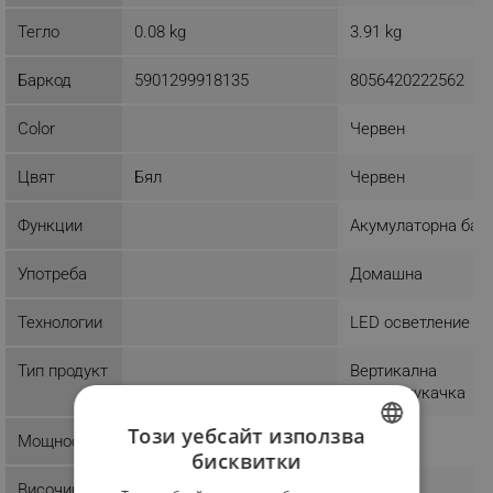
Тегло
0.08 kg
3.91 kg
Баркод
5901299918135
8056420222562
Color
Червен
Цвят
Бял
Червен
Функции
Акумулаторна бат
Употреба
Домашна
Технологии
LED осветление
Тип продукт
Вертикална
прахосмукачка
Този уебсайт използва
Мощност
120 W
бисквитки
BULGARIAN
Височина
44 cm