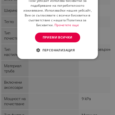
Този уебсайт използва бисквитки за
ROMANIAN
подобряване на потребителското
изживяване. Използвайки нашия уебсайт,
Ширина
19 cm
Вие се съгласявате с всички бисквитки в
съответствие с нашата Политика за
Тегло
2.5 Kg
Бисквитки.
Прочетете още
Тип
Сухо
Сухо
ПРИЕМИ ВСИЧКИ
почистване
Тип
Твърди повърхнос
ПЕРСОНАЛИЗАЦИЯ
настилка
СТРОГО НЕОБХОДИМО
Материал
ЕФЕКТИВНОСТ
тръба
ТАРГЕТИРАНЕ
Включени
аксесоари
ФУНКЦИОНАЛНОСТ
Мощност на
9 kPa
НЕКЛАСИФИЦИРАНИ
почистване