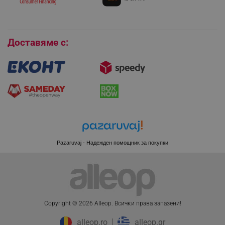
Покупки на изплащане
Бисквитки
Доставяме с:
Pazaruvaj - Надежден помощник за покупки
CookieScriptConsent
CookieScript
.alleop.bg
Copyright © 2026 Alleop. Bcичĸи пpaвa зaпaзeни!
alleop.ro
alleop.gr