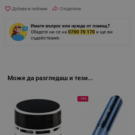
favorite_border
Споделяне
Имате въпрос или нужда от помощ?
Обадете ни се на
0700 70 170
и ще ви
съдействаме.
Може да разгледаш и тези...
-19%