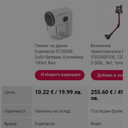
Пилинг за дрехи
Безжична
Esperanza ECS003E,
прахосмукачка Be
2xAA батерии, Контейнер
P202ASP100, 120W,
100ml, Бял
0.500L, 3в1, Чупещ
рамо, LED, Червен
Разглеждате този
Изберете вариация
Добави в коли
продукт
10.22 € / 19.99 лв.
255.60 € / 499
Цена
лв.
Наличност
Налично на склад
Последни бройки
Бранд
Esperanza
Beper