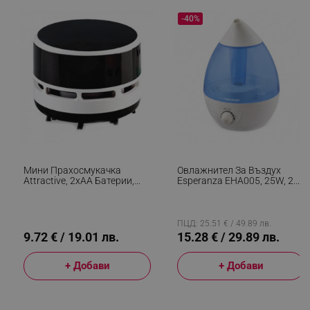
-40%
segmentifyExtension
.alleop.bg
sgfUserUpdateData
.alleop.bg
Мини Прахосмукачка
Овлажнител За Въздух
Attractive, 2хАА Батерии,
Esperanza EHA005, 25W, 2.6
Подходяща За Прах И
Л, 3 Нива, 300 Мл/ч, 40 Кв/
Трохи, 8х6 См, Черен
М., Бял/син
ПЦД: 25.51 € / 49.89 лв.
9.72 € / 19.01 лв.
15.28 € / 29.89 лв.
rlv_h_fbp
.alleop.bg
rlv_
.alleop.bg
+ Добави
+ Добави
rlv_mode
.alleop.bg
rlv_p
.alleop.bg