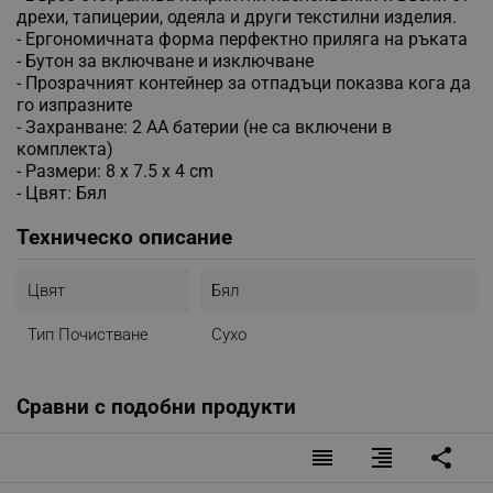
дрехи, тапицерии, одеяла и други текстилни изделия.
- Ергономичната форма перфектно приляга на ръката
- Бутон за включване и изключване
- Прозрачният контейнер за отпадъци показва кога да
го изпразните
- Захранване: 2 АА батерии (не са включени в
комплекта)
- Размери: 8 x 7.5 x 4 сm
- Цвят: Бял
Техническо описание
Цвят
Бял
Тип Почистване
Сухо
Сравни с подобни продукти
reorder
format_align_right
share