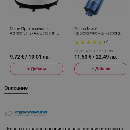
Мини Прахосмукачка
Ръчна Мини
Attractive, 2хАА Батерии,
Прахосмукачка Rosberg
Подходяща За Прах И
R51001R, 65W, 0.1 Л, 12
★
★
★
★
★
Трохи, 8х6 См, Черен
Мин, Функция За
(1)
Издухване, HEPA, Type-C,
Черен
ПЦД: 14.27 € / 27.91 лв.
9.72 € / 19.01 лв.
11.50 € / 22.49 лв.
+ Добави
+ Добави
Описание
- Бързо отстранява неприятни наслоявания и възли от