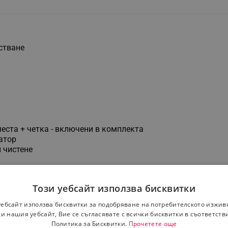
стване
места + четка - включени в комплекта
атор
 чистене
Този уебсайт използва бисквитки
уебсайт използва бисквитки за подобряване на потребителското изжив
и нашия уебсайт, Вие се съгласявате с всички бисквитки в съответств
Политика за Бисквитки.
Прочетете още