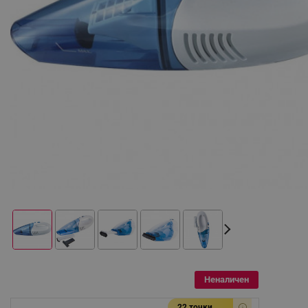
Неналичен
22 точки