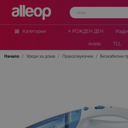
Категории
⭐ РОЖДЕН ДЕН
Изду
Ariete
TCL
Начало
Уреди за дома
Прахосмукачки
Безкабелни п