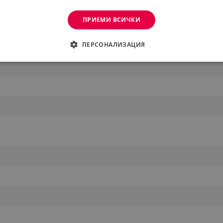
ПРИЕМИ ВСИЧКИ
ПЕРСОНАЛИЗАЦИЯ
ДИМО
ЕФЕКТИВНОСТ
ТАРГЕТИРАНЕ
ФУНКЦИО
АНИ
еобходимо
Ефективност
Таргетиране
Функционалност
Неклас
витки позволяват основната функционалност на уебсайта, като потребителско вл
же да се използва правилно без строго необходими бисквитки.
Provider /
Валиден
Описание
Домейн
до
.alleop.bg
1 месец
Profitshare
7699
.alleop.bg
1 месец
newsman
.alleop.bg
1 месец
Newsman