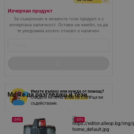
Изчерпан продукт
За съжаление в момента този продукт е с
изчерпана наличност. Остави ни имейл, за да
те уведомим когато отново е наличен.
Имате въпрос или нужда от помощ?
Може да разгледаш и тези...
Обадете ни се на
0700 70 170
и ще ви
съдействаме.
-24%
-33%