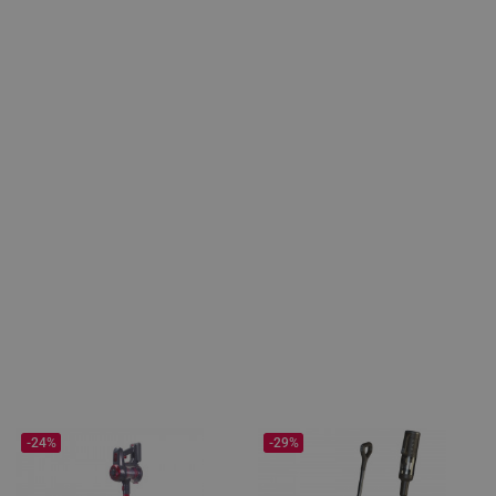
-24%
-29%