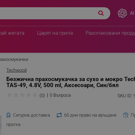
AI
хай жегата
Царят на грила
Разопаковани прод
рахосмукачки
Techwood
Безжична прахосмукачка за сухо и мокро Te
TAS-49, 4.8V, 500 ml, Аксесоари, Син/бял
★
★
★
★
★
0 Въпроса
(0)
SKU ID:
Сигурна доставка
60 дни право на връщане
П
пратка