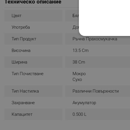
Техническо описание
Цвят
Бял/Син
Употреба
Домашна
СТРОГО НЕОБХО
Тип Продукт
Ръчна Прахосмукачка
НЕКЛАСИФИЦИР
Височина
13.5 Cm
Ширина
38 Cm
Тип Почистване
Мокро
Строго н
Сухо
Строго необходимите биск
Тип Настилка
Различни Повърхности
акаунта. Уебсайтът не мо
Име
Захранване
Акумулатор
click_code_ps
Капацитет
0.500 L
_nzm_nosubscribe_92166-
_nzm_idnl_92166-7699