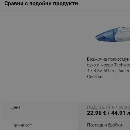
Сравни с подобни продукти
_nzm_noid_92166-7699
_nzm_id_92166-7699
_sgf_user_id
_sgf_session_id
_sgf_push_permission_as
_sgf_test_mode
Безжична прахосмук
сухо и мокро Techwo
49, 4.8V, 500 ml, Аксе
_sgf_tracking
Син/бял
Разглеждате този пр
_sgf_delayed_actions,
_sgf_delayed_campaigns
Цена
ПЦД: 35.74 € / 69.90
22.96 € / 44.91 
_sgf_npq
_sgf_clicked_banners
Наличност
Последни бройки