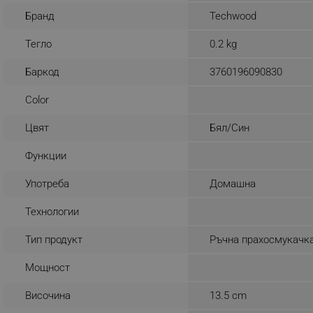
Бранд
Techwood
_sgf_rq
Тегло
0.2 kg
segmentifyExtension
Баркод
3760196090830
sgfUserUpdateData
Color
rlv_h_fbp
Цвят
Бял/Син
rlv_
Функции
rlv_mode
Употреба
Домашна
rlv_p
rlv_g
Технологии
rlv_s
Тип продукт
Ръчна прахосмукачк
rlv_iv
Мощност
rlv_e_pt
rlv_e
Височина
13.5 cm
rlv_h_profile