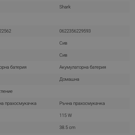
Shark
r events which is cancelled
ent to Segmentify servers
 visitor installed
22562
0622356229593
 visitor’s data including
rship status and
Сив
Сив
орна батерия
Акумулаторна батерия
Домашна
тление
на прахосмукачка
Ръчна прахосмукачка
115 W
38.5 cm