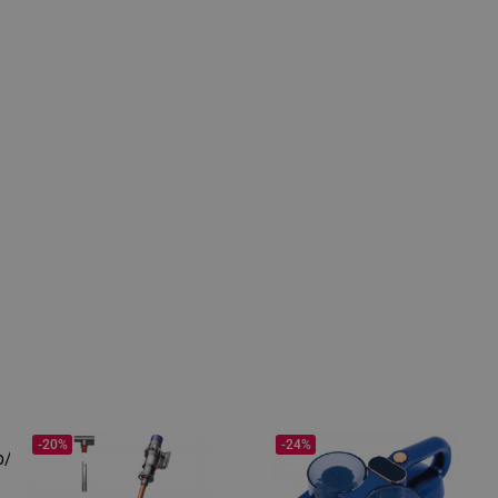
-20%
-24%