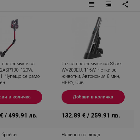
reorder
format_align_right
share
fying visitors. The lifetime
ifying visitor sessions
itor is asked for web push
tor is a test user and can
 прахосмукачка
Ръчна прахосмукачка Shark
2ASP100, 120W,
WV200EU, 115W, Четка за
в1, Чупещо се рамо,
животни, Автономия 8 мин,
tor disabled tracking,
y related cookies and local
вен
HEPA, Сив
aign specific data for
ави в количка
Добави в количка
aign specific data for
€ / 499.91 лв.
132.89 € / 259.91 лв.
r events stored to be sent
ferent banners clicked by the
 бройки
Налично на склад