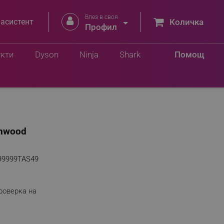
Влез в своя


 асистент
Количка
Профил
укти
Dyson
Ninja
Shark
Помощ
chwood
99999TAS49
роверка на