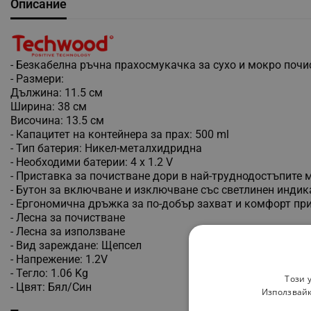
Описание
- Безкабелна ръчна прахосмукачка за сухо и мокро почи
- Размери:
Дължина: 11.5 см
Ширина: 38 см
Височина: 13.5 см
- Капацитет на контейнера за прах: 500 ml
- Тип батерия: Никел-металхидридна
- Необходими батерии: 4 х 1.2 V
- Приставка за почистване дори в най-труднодостъпите 
- Бутон за включване и изключване със светлинен индик
- Ергономична дръжка за по-добър захват и комфорт при
- Лесна за почистване
- Лесна за използване
- Вид зареждане: Щепсел
- Напрежение: 1.2V
- Тегло: 1.06 Kg
Този 
- Цвят: Бял/Син
Използвайк