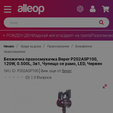
⭐ РОЖДЕН ДЕН
Издухай жегата
Царят на грила
Разопакова
Начало
Уреди за дома
Прахосмукачки
Безкабелни
прахосмукачки
Безжична прахосмукачка Beper P202ASP100,
120W, 0.500L, 3в1, Чупещо се рамо, LED, Червен
SKU ID:
P202ASP100
Виж още от
Beper
★
★
★
★
★
(0)
0 Въпроса