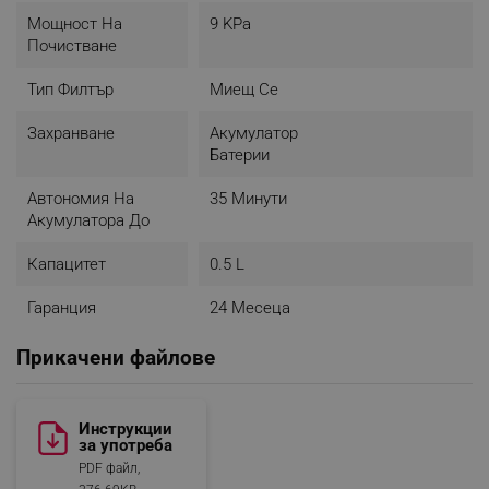
закупите друга, за да имате винаги готова за
Мощност На
9 KPa
употреба.
Почистване
Тип Филтър
Миещ Се
Захранване
Акумулатор
Батерии
Автономия На
35 Минути
Акумулатора До
Капацитет
0.5 L
Гаранция
24 Месеца
Прикачени файлове
Подходящ за тъкани
Четката за прахосмукачка за тъкани ще ви позволи
Инструкции
за употреба
да прахосмукирате, без да повреждате различните
тъкани на фотьойли, дивани или килими.
PDF файл,