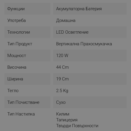
- Резервоар за 0.5 Л
Функции
Акумулаторна Батерия
- Сменяема батерия
Употреба
Домашна
- Ергономична дръжка
Технологии
LED Осветление
Тип Продукт
Вертикална Прахосмукачка
Мощност
120 W
Височина
44 Cm
Ширина
19 Cm
Тегло
2.5 Kg
Тип Почистване
Сухо
Презареждаща се батерия
Тип Настилка
Килим
Литиевата батерия позволява 35 минути работа при
Тапицерия
ниска скорост и 25 минути при висока скорост.
Твърди Повърхности
Благодарение на сменяемата батерия можете да