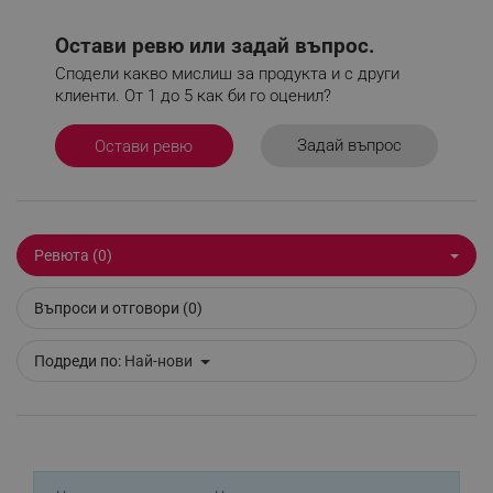
Остави ревю или задай въпрос.
sgfUserUpdateData
.alleop.bg
Сподели какво мислиш за продукта и с други
клиенти. От 1 до 5 как би го оценил?
Задай въпрос
Остави ревю
rlv_h_fbp
.alleop.bg
rlv_
.alleop.bg
Ревюта (0)
rlv_mode
.alleop.bg
Въпроси и отговори (0)
rlv_p
.alleop.bg
rlv_g
.alleop.bg
Подреди по:
Най-нови
rlv_s
.alleop.bg
rlv_iv
.alleop.bg
rlv_e_pt
.alleop.bg
rlv_e
.alleop.bg