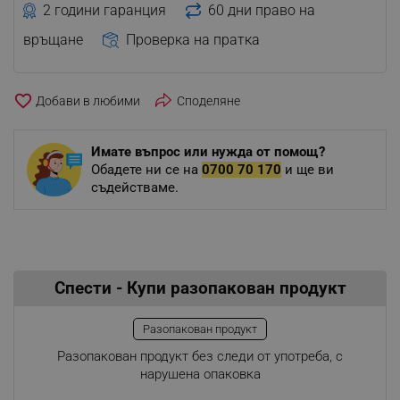
2 години гаранция
60 дни право на
връщане
Проверка на пратка
favorite_border
Споделяне
Имате въпрос или нужда от помощ?
Обадете ни се на
0700 70 170
и ще ви
съдействаме.
Спести - Купи разопакован продукт
Разопакован продукт
Разопакован продукт без следи от употреба, с
нарушена опаковка