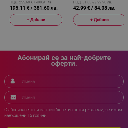
ПЦД: 255.60 € / 499.91 лв.
ПЦД: 51.08 € / 99.90 лв.
195.11 € / 381.60 лв.
42.99 € / 84.08 лв.
+ Добави
+ Добави
LaVisitorId_YWxsZW9wLmxhZGVzay5jb20v
.alleop.bg
LaSID
Quality Unit LLC
www.alleop.bg
Абонирай се за най-добрите
оферти.
PHPSESSID
PHP.net
editor.alleop.bg
С абонирането си за този бюлетин потвърждавам, че имам
навършени 16 години.