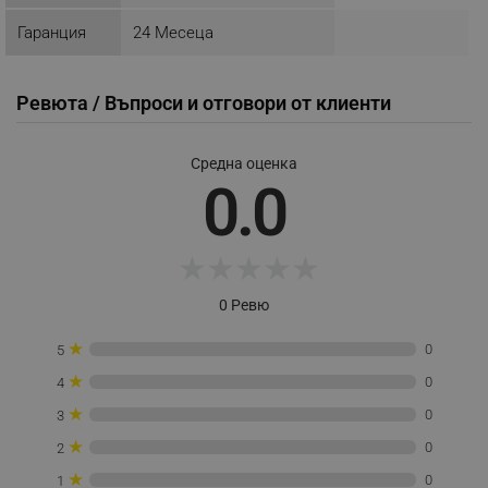
Гаранция
24 Месеца
_sgf_npq
.alleop.bg
Ревюта / Въпроси и отговори от клиенти
Средна оценка
0.0
_sgf_clicked_banners
.alleop.bg
★
★
★
★
★
_sgf_rq
.alleop.bg
0 Ревю
★
0
5
★
0
4
★
0
3
★
0
2
segmentifyExtension
.alleop.bg
★
0
1