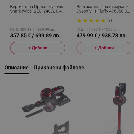
Вертикална Прахосмукачка
Вертикална Прахосмукачка
Shark IW3612EU, 240W, 0.42
Dyson V11 Fluffу 476550-01
Л, 3 Настройки, LED
2в1, 185AW, 0.54 Л, 125 000
★
★
★
★
★
Дисплей, Сензори За
Об/мин, Автономия 60 Мин,
(2)
Откриване На Невидими
3 Режима, LCD, Никел/
Замърсявания,
Червен
ПЦД: 429.48 € / 839.99 лв.
ПЦД: 562.37 € / 1099.90 лв.
Антиалергенно Уплътнение,
357.85 € / 699.89 лв.
479.99 € / 938.78 лв.
LED, Бял/златист
+ Добави
+ Добави
Описание
Прикачени файлове