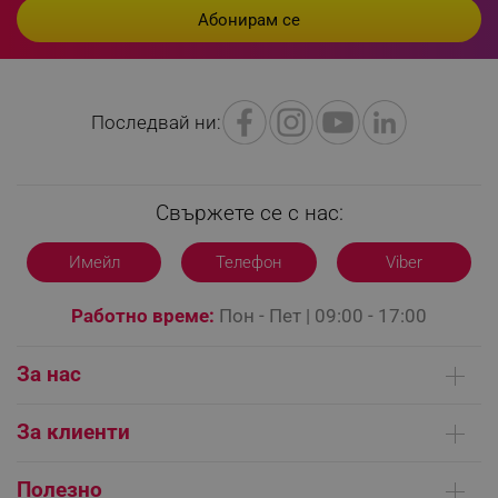
Последвай ни:
Свържете се с нас:
Имейл
Телефон
Viber
CookieScriptConsent
CookieScript
.alleop.bg
Работно време:
Пон - Пет | 09:00 - 17:00
За нас
Кои сме ние
За клиенти
Контакти
Доставка на поръчки
Сервизни центрове
Полезно