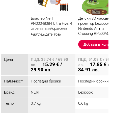
Бластер Nerf
Детски 3D часовник
PN00048384 Ultra Five, 4
проектор Lexibook
стрели, Бял/оранжев
Nintendo Animal
Crossing RP500AC,
Разглеждате този
Аларма, 4 ефекта,
продукт
Зелен/кафяв
Добави в колич
Цена
ПЦД: 35.74 € / 69.90
ПЦД: 51.08 € / 99.
15.29 € /
17.85 € /
лв.
лв.
29.90 лв.
34.91 лв.
Наличност
Последни бройки
Последни бройки
Бранд
NERF
Lexibook
Тегло
0.7 kg
0.6 kg