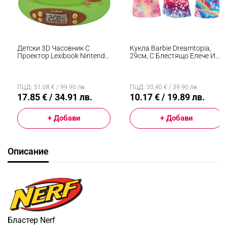
Детски 3D Часовник С
Кукла Barbie Dreamtopia,
Проектор Lexibook Nintendo
29см, С Блестящо Елече И
Animal Crossing RP500AC,
Цветна Пола, Многоцветен
Аларма, 4 Ефекта, Зелен/
Кафяв
ПЦД: 51.08 € / 99.90 лв.
ПЦД: 20.40 € / 39.90 лв.
17.85 € / 34.91 лв.
10.17 € / 19.89 лв.
+ Добави
+ Добави
Описание
Бластер Nerf