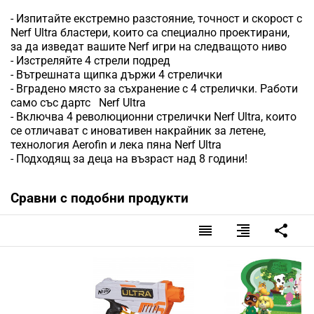
- Изпитайте екстремно разстояние, точност и скорост с
Nerf Ultra бластери, които са специално проектирани,
за да изведат вашите Nerf игри на следващото ниво
- Изстреляйте 4 стрели подред
- Вътрешната щипка държи 4 стрелички
- Вградено място за съхранение с 4 стрелички. Работи
само със дартс Nerf Ultra
- Включва 4 революционни стрелички Nerf Ultra, които
се отличават с иновативен накрайник за летене,
технология Aerofin и лека пяна Nerf Ultra
- Подходящ за деца на възраст над 8 години!
Сравни с подобни продукти
reorder
format_align_right
share