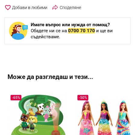
favorite_border
Споделяне
Имате въпрос или нужда от помощ?
Обадете ни се на
0700 70 170
и ще ви
съдействаме.
Може да разгледаш и тези...
-65%
-50%