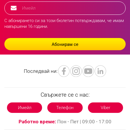
С абонирането си за този бюлетин потвърждавам, че имам
навършени 16 години.
Последвай ни:
Свържете се с нас:
Имейл
Телефон
Viber
Работно време:
Пон - Пет | 09:00 - 17:00