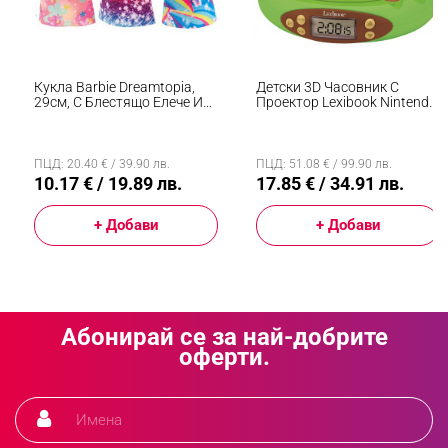
Кукла Barbie Dreamtopia,
Детски 3D Часовник С
29см, С Блестящо Елече И
Проектор Lexibook Nintendo
Цветна Пола, Многоцветен
Animal Crossing RP500AC,
Аларма, 4 Ефекта, Зелен/
Кафяв
ПЦД: 20.40 € / 39.90 лв.
ПЦД: 51.08 € / 99.90 лв.
10.17 € / 19.89 лв.
17.85 € / 34.91 лв.
+ Добави
+ Добави
Абонирай се за най-добрите
оферти.