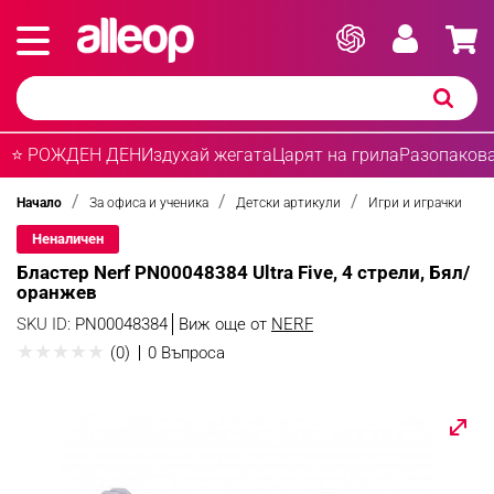
⭐ РОЖДЕН ДЕН
Издухай жегата
Царят на грила
Разопакова
Начало
За офиса и ученика
Детски артикули
Игри и играчки
Неналичен
Бластер Nerf PN00048384 Ultra Five, 4 стрели, Бял/
оранжев
SKU ID:
PN00048384
Виж още от
NERF
★
★
★
★
★
(0)
0 Въпроса