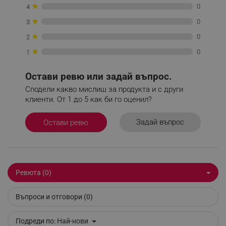
_sgf_tracking
.alleop.bg
★
0
4
★
0
3
★
0
2
★
0
1
Остави ревю или задай въпрос.
_sgf_delayed_actions,
.alleop.bg
Сподели какво мислиш за продукта и с други
клиенти. От 1 до 5 как би го оценил?
Задай въпрос
Остави ревю
_sgf_delayed_campaigns
.alleop.bg
Ревюта (0)
_sgf_npq
.alleop.bg
Въпроси и отговори (0)
Подреди по:
Най-нови
_sgf_clicked_banners
.alleop.bg