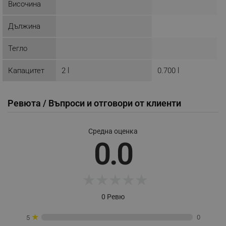
_nzm_idnl_92166-7699
.alleop.bg
Височина
_nzm_noid_92166-7699
.alleop.bg
Дължина
_nzm_id_92166-7699
.alleop.bg
_sgf_user_id
.alleop.bg
Тегло
Капацитет
2 l
0.700 l
_sgf_session_id
.alleop.bg
Ревюта / Въпроси и отговори от клиенти
_sgf_push_permission_asked
.alleop.bg
Средна оценка
0.0
Google Privacy Policy
★
★
★
★
★
_sgf_test_mode
.alleop.bg
0 Ревю
★
0
5