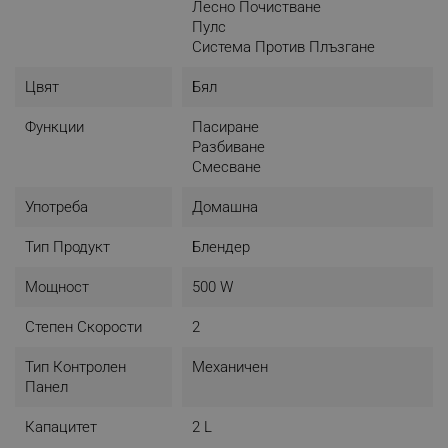
Лесно Почистване
Пулс
Система Против Плъзгане
Цвят
Бял
Функции
Пасиране
Разбиване
Смесване
Употреба
Домашна
Тип Продукт
Блендер
Мощност
500 W
Степен Скорости
2
Тип Контролен
Механичен
Панел
Капацитет
2 L