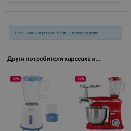
_sgf_rq
.alleop.bg
Няма налични ревюта.
Напишете своето ревю.
Други потребители харесаха и...
segmentifyExtension
.alleop.bg
-22%
-22%
sgfUserUpdateData
.alleop.bg