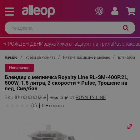
⭐ РОЖДЕН ДЕН
Издухай жегата
Царят на грила
Разопакова
Начало
Уреди за кухнята
Рязане, пасиране и мелене
Блендери
Неналичен
Блендер с мелничка Royalty Line RL-SM-400P.2L,
500W, 1.5 литра, 2 скорости + Pulse, Трошене на
лед, Сив/бял
SKU ID:
0000000268
Виж още от
ROYALTY LINE
★
★
★
★
★
(0)
0 Въпроса