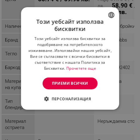
58.90 € /
лв.
115.20 лв.
Този уебсайт използва
Наличност
Последни бройки
Последни бройки
бисквитки
BULGARIAN
Този уебсайт използва бисквитки за
Бранд
ROYALTY LINE
Russell Hobbs
ROMANIAN
подобряване на потребителското
изживяване. Използвайки нашия уебсайт,
Тегло
1.2 kg
3.61 kg
Вие се съгласявате с всички бисквитки в
съответствие с нашата Политика за
Баркод
4250588726069
4008496892402
Бисквитки.
Прочетете още
Материал
Пластмаса
ПРИЕМИ ВСИЧКИ
на купата
ПЕРСОНАЛИЗАЦИЯ
Тип
Стоящ
Стоящ
блендер
СТРОГО НЕОБХОДИМО
Материал
Неръждаема стом
ЕФЕКТИВНОСТ
остриета
ТАРГЕТИРАНЕ