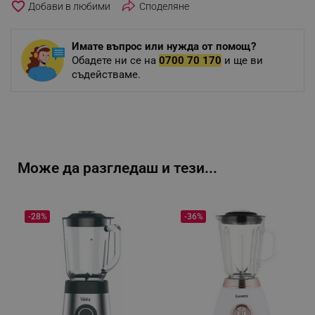
favorite_border
Споделяне
Имате въпрос или нужда от помощ?
Обадете ни се на
0700 70 170
и ще ви
съдействаме.
Може да разгледаш и тези...
-28%
-36%