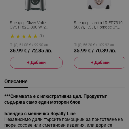
Блендер Oliver Voltz
Блендер Laretti LR-FP7310,
OV51162E, 800 W, 2
500W, 1.5 Л, Ножове От
Скорости+Pulse, Стъклена
Неръждаема Стомана, 2
★
★
★
★
★
Кана С Капацитет 1.5 Л,
Скорости + Импулс,
(1)
Трошене На Лед, Сребрист
Заключващ Механизъм,
Бял
ПЦД: 51.08 € / 99.90 лв.
ПЦД: 56.20 € / 109.92 лв.
36.99 € / 72.35 лв.
35.99 € / 70.39 лв.
+ Добави
+ Добави
Описание
***Снимката е с илюстративна цел. Продуктът
съдържа само един моторен блок
Блендер с мелничка Royalty Line
Независимо дали търсите помощник за приготвяне на
пюре, сосове или сметанови изделия, или дори се