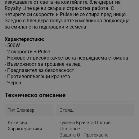
изкушавате от света на коктейлите, блендерът на
Royalty Line ще ви свърши страхотна работа. С
четирите си скорости и Pulse не се спира пред нищо.
Заедно с блендера получавте и мелничка подхоядща
за смилане на подправки и семена
Характеристики:
- 500W
- 2 скорости + Pulse
- Ножове от висококачествена неръждаема стомана
- Възможност за трошене на лед
- Предпазител за безопасност
- Противоплъзгащи крачета
- Черен
Техническо описание
Тип Блендер
Стоящ
Ключови
Гумени Крачета Против
Характеристики
Плъзгане
Защита От Прегряване