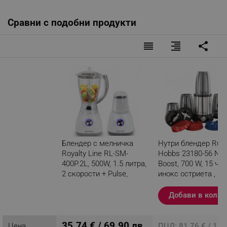
Сравни с подобни продукти
reorder
format_align_right
share
Блендер с мелничка
Нутри блендер Russ
Royalty Line RL-SM-
Hobbs 23180-56 Nut
400P.2L, 500W, 1.5 литра,
Boost, 700 W, 15 час
2 скорости + Pulse,
инокс остриета ,
Трошене на лед, Сив/
Сребрист / черен
бял
Добави в колич
Разглеждате този
продукт
35.74 € / 69.90 лв.
Цена
ПЦД: 81.76 € / 159