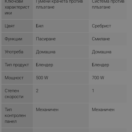
Ключови
Гумени крачета против
Система против
характерист
плъзгане
плъзгане
ФУНКЦИОНАЛНОСТ
ики
НЕКЛАСИФИЦИРАНИ
Цвят
Бял
Сребрист
Функции
Пасиране
Смилане
Строго необходимо
Ефективност
Употреба
Домашна
Домашна
Таргетиране
Функционалност
Некласифицирани
Тип продукт
Блендер
Блендер
Строго необходимите бисквитки позволяват
Мощност
500 W
700 W
основната функционалност на уебсайта, като
потребителско влизане и управление на
акаунта. Уебсайтът не може да се използва
Степен
2
1
правилно без строго необходими бисквитки.
скорости
Provider /
Име
Домейн
Тип
Механичен
Механичен
контролен
click_code_ps
.alleop.bg
панел
_nzm_nosubscribe_92166-7699
.alleop.bg