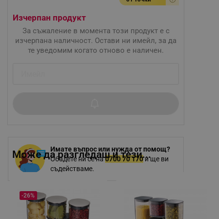
Изчерпан продукт
За съжаление в момента този продукт е с
изчерпана наличност. Остави ни имейл, за да
те уведомим когато отново е наличен.
Имате въпрос или нужда от помощ?
Може да разгледаш и тези...
Обадете ни се на
0700 70 170
и ще ви
съдействаме.
-26%