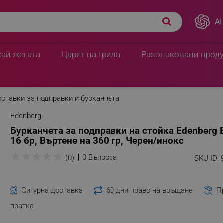
AI
хай жегата
Царят на грила
Разопаковани прод
ставки за подправки и бурканчета
Edenberg
Бурканчета за подправки на стойка Edenberg 
16 бр, Въртене на 360 гр, Черен/инокс
★
★
★
★
★
0 Въпроса
(0)
SKU ID:
Сигурна доставка
60 дни право на връщане
П
пратка