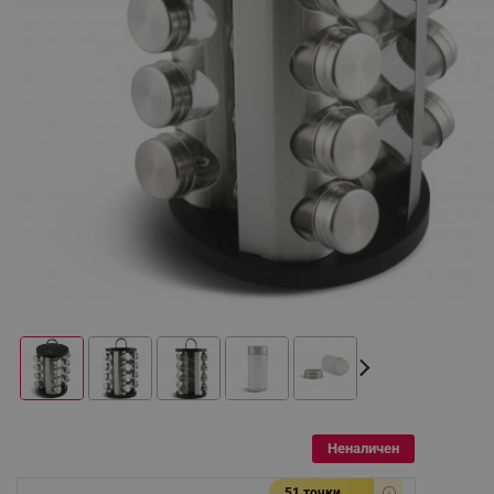
Неналичен
51 точки