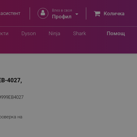
Влез в своя


 асистент
Количка
Профил
укти
Dyson
Ninja
Shark
Помощ
EB-4027,
9999EB4027
роверка на