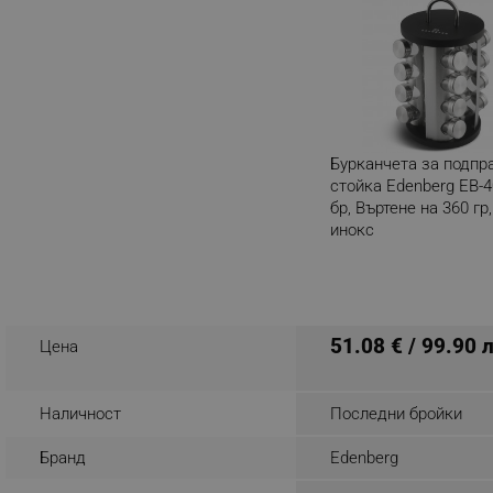
_nzm_noid_92166-7699
_nzm_id_92166-7699
_sgf_user_id
_sgf_session_id
Бурканчета за подпр
_sgf_push_permission_as
стойка Edenberg EB-4
бр, Въртене на 360 гр
_sgf_test_mode
инокс
Разглеждате този пр
_sgf_tracking
_sgf_delayed_actions,
51.08 € / 99.90 
Цена
_sgf_delayed_campaigns
Наличност
Последни бройки
_sgf_npq
Бранд
Edenberg
_sgf_clicked_banners