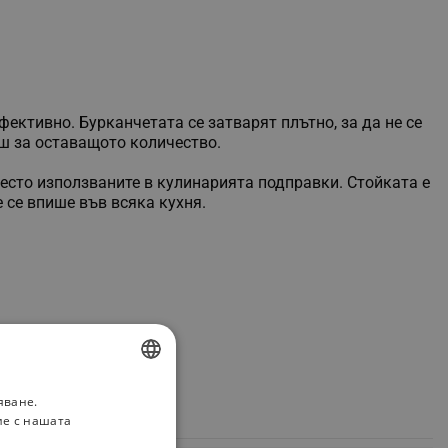
ективно. Бурканчетата се затварят плътно, за да не се
иш за оставащото количество.
често използваните в кулинарията подправки. Стойката е
 се впише във всяка кухня.
яване.
BULGARIAN
ие с нашата
ROMANIAN