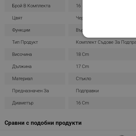
Брой В Комплекта
16
Цвят
Черен
Функции
Въртяща Поставка
СТРОГО НЕОБХО
Тип Продукт
Комплект Съдове За Подпр
НЕКЛАСИФИЦИР
Височина
18 Cm
Дължина
17 Cm
Материал
Стъкло
Строго н
Строго необходимите биск
Предназначен За
Подправки
акаунта. Уебсайтът не мо
Диаметър
16 Cm
Име
click_code_ps
Сравни с подобни продукти
_nzm_nosubscribe_92166-
_nzm_idnl_92166-7699