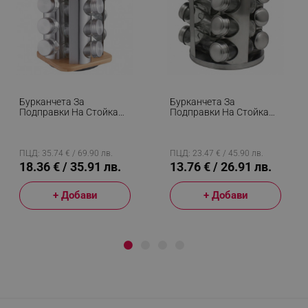
Бурканчета За
Бурканчета За
Подправки На Стойка
Подправки На Стойка
Klausberg KB 7554, 12бр.
Oliver Voltz OV51217A12,
Бурканчета, Бамбук И
12бр. Бурканчета,
Стомана, Инокс/кафяв
Метална Поставка, Сив
ПЦД: 35.74 € / 69.90 лв.
ПЦД: 23.47 € / 45.90 лв.
18.36 € / 35.91 лв.
13.76 € / 26.91 лв.
+ Добави
+ Добави