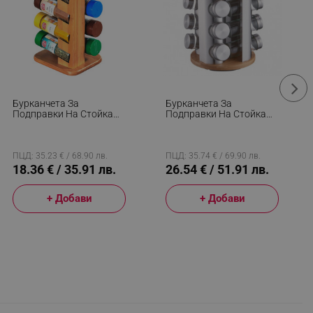
Бурканчета За
Бурканчета За
Подправки На Стойка
Подправки На Стойка
Kesper 58098, 4 Нива, 16
Klausberg KB 7552, 12бр.
Бр, Бамбук, Кафяв
Бурканчета, Бамбук И
Стомана, Инокс/кафяв
ПЦД: 35.23 € / 68.90 лв.
ПЦД: 35.74 € / 69.90 лв.
18.36 € / 35.91 лв.
26.54 € / 51.91 лв.
+ Добави
+ Добави