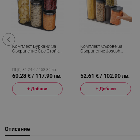
Комплект Буркани За
Комплект Съдове За
Съхранение Със Стойка
Съхранение Joseph
Joseph Joseph Podium
Joseph Podium 81071, 5
95035, 5 Бр,
Бр, Без BPA, Стъкло,
Неръждаема Стомана,
Стойка, Сив
Инокс
ПЦД: 81.24 € / 158.89 лв.
60.28 € / 117.90 лв.
52.61 € / 102.90 лв.
+ Добави
+ Добави
Описание