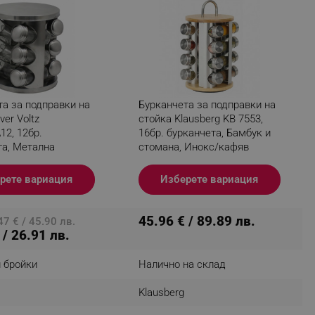
fying visitors. The lifetime
ifying visitor sessions
та за подправки на
Бурканчета за подправки на
itor is asked for web push
ver Voltz
стойка Klausberg KB 7553,
2, 12бр.
16бр. бурканчета, Бамбук и
tor is a test user and can
та, Метална
стомана, Инокс/кафяв
 Сив
tor disabled tracking,
рете вариация
Изберете вариация
y related cookies and local
aign specific data for
45.96 € / 89.89 лв.
7 € / 45.90 лв.
 / 26.91 лв.
aign specific data for
 бройки
Налично на склад
r events stored to be sent
Klausberg
ferent banners clicked by the