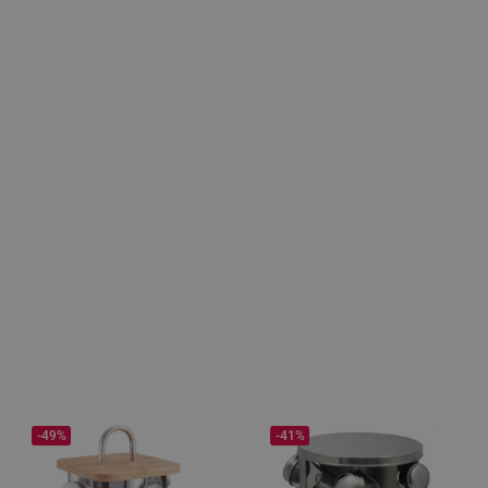
-49%
-41%