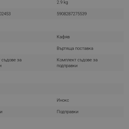
2.9 kg
r events which is cancelled
ent to Segmentify servers
02453
5908287275539
 visitor installed
 visitor’s data including
Кафяв
rship status and
Въртяща поставка
 съдове за
Комплект съдове за
и
подправки
Инокс
и
Подправки