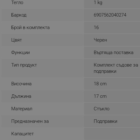
Тегло
1 kg
_sgf_rq
Баркод
6907562040274
segmentifyExtension
Брой в комплекта
16
sgfUserUpdateData
Цвят
Черен
Функции
Въртяща поставка
rlv_h_fbp
Тип продукт
Комплект съдове за
rlv_
подправки
rlv_mode
Височина
18 cm
rlv_p
rlv_g
Дължина
17 cm
rlv_s
Материал
Стъкло
rlv_iv
rlv_e_pt
Предназначен за
Подправки
rlv_e
Капацитет
rlv_h_profile