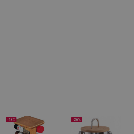
-48%
-26%