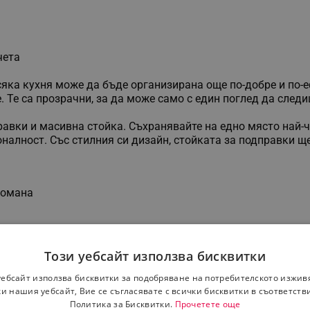
чета
яка кухня може да бъде организирана още по-добре и по-еф
 Те са прозрачни, за да може само с един поглед да след
равки и масивна стойка. Съхранявайте на едно място най-
налност. Със стилния си дизайн, стойката за подправки ще
томана
Този уебсайт използва бисквитки
уебсайт използва бисквитки за подобряване на потребителското изжив
и нашия уебсайт, Вие се съгласявате с всички бисквитки в съответств
Политика за Бисквитки.
Прочетете още