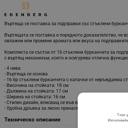
Въртяща се поставка за подправки със стъклени буркан
Въртящата се поставка е поредното доказателство, че вс
овлажни или промени аромата или вкуса на подправките.
Комплекта се състои от 16 стъклени бурканчета за подп
с въртящ механизъм, което и осигурява отлична функцио
- 4 нива
- Въртяща се основа
- 16 бр стъклени бурканчета с капачки от неръждаема с
- Височина на стойката: 18 см
- Дължина на стойката: 17 см
- Ширина на стойката: 16 см
- Стилен дизайн, вписващ се във всяка кухня
- Удобна дръжка за лесно пренасяне
Този 
Техническо описание
Използвайк