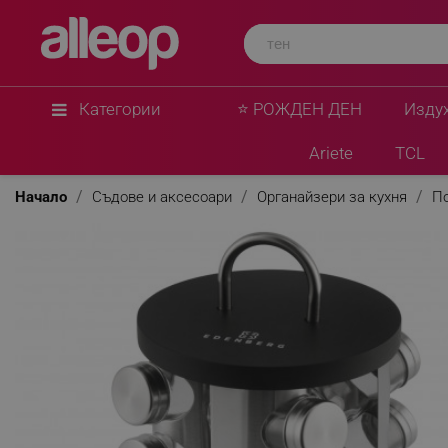
Категории
⭐ РОЖДЕН ДЕН
Изду
Ariete
TCL
Начало
Съдове и аксесоари
Органайзери за кухня
По