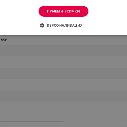
ПРИЕМИ ВСИЧКИ
ПЕРСОНАЛИЗАЦИЯ
ДИМО
ЕФЕКТИВНОСТ
ТАРГЕТИРАНЕ
ФУНКЦИО
авки
АНИ
еобходимо
Ефективност
Таргетиране
Функционалност
Неклас
витки позволяват основната функционалност на уебсайта, като потребителско вл
же да се използва правилно без строго необходими бисквитки.
Provider /
Валиден
Описание
Домейн
до
.alleop.bg
1 месец
Profitshare
7699
.alleop.bg
1 месец
newsman
.alleop.bg
1 месец
Newsman